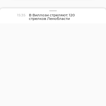
15:35
В Виллози стреляют: 120
стрелков Ленобласти
оспаривают звание
лучшего в регионе