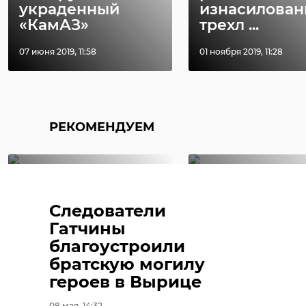
украденный
изнасилован
«КамАЗ»
трехл ...
07 июня 2019, 11:58
01 ноября 2019, 11:28
Поделиться статьей:
РЕКОМЕНДУЕМ
Следователи
Во Всеволожском
От Румболов
Гатчины
районе стартовал
горы стартов
благоустроили
мотопробег в
колонна
братскую могилу
честь ...
мотопробега .
героев в Вырице
17 июля 2020, 11:11
22 июня 2021, 10:57
08 мая, 14:32