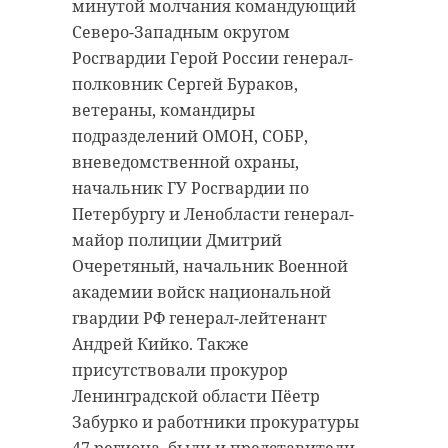
Остальные огни Авроры
минутой молчания командующий
около сотни байкеров, а также
«съедаются» засветкой. «С каждым
Северо-Западным округом
представители власти, ветераны,
днем условно темного неба
Росгвардии Герой России генерал-
блокадники, участники СВО и
становится все меньше, а через
полковник Сергей Бураков,
молодежь. Среди участников был
несколько дней его не останется
ветераны, командиры
губернатор Ленинградской
вовсе», - рассказал фотограф
подразделений ОМОН, СОБР,
области Александр Дрозденко.
@hcdhcd1 в telegram-канале
вневедомственной охраны,
«GoAurora».
Утром прошла церемония
начальник ГУ Росгвардии по
возложения цветов на
Петербургу и Ленобласти генерал-
Пискаревском мемориальном
майор полиции Дмитрий
кладбище, где почтили память
Очеретяный, начальник Военной
погибших в годы войны. Далее
академии войск национальной
колонна мотопробега
гвардии РФ генерал-лейтенант
направилась во Всеволожский
Андрей Кийко. Также
район. Участники возложили
присутствовали прокурор
цветы к памятнику "Полуторка"
Ленинградской области Пёетр
на 10-м километре Дороги жизни.
Забурко и работники прокуратуры
Следующая остановка —
47 региона. были и представители