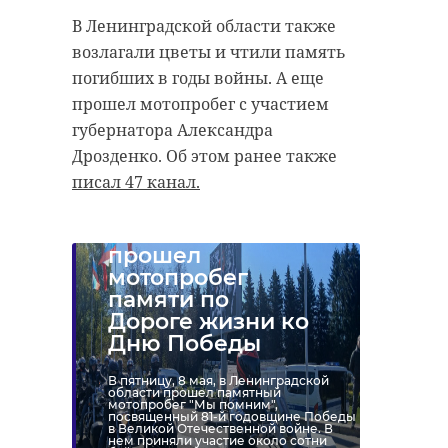
безопасности Петербурга Игорь
В Ленинградской области также
Потапенко, директор
возлагали цветы и чтили память
Мультицентра социальной и
погибших в годы войны. А еще
трудовой интеграции Ирина
прошел мотопробег с участием
Дрозденко, глава
губернатора Александра
Леноблизбиркома Михаил
Дрозденко. Об этом ранее также
Лебединский, вице-губернатор
писал 47 канал.
Ленинградской области по
В Ленобласти
вопросам строительного
прошел
комплекса и жилищно-
мотопробег
коммунального хозяйства
памяти по
Евгений Барановский.
Дороге жизни ко
Дню Победы
В пятницу, 8 мая, в Ленинградской
области прошел памятный
мотопробег "Мы помним",
посвященный 81-й годовщине Победы
Александр
в Великой Отечественной войне. В
нем приняли участие около сотни