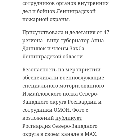
сотрудников органов внутренних
работала полевая кухня, а для
дел и бойцов Ленинградской
гостей выступали творческие
северное сияние
пожарной охраны.
коллективы. В завершение
ладожское озеро
прошел концерт с участием
Присутствовала и делегация от 47
артистов и сводного хора.
региона - вице-губернатор Анна
Данилюк и члены ЗакСа
Губернатор Александр Дрозденко
Поделиться статьей:
Ленинградской области.
подчеркнул, что мотопробег
помогает молодежи ближе
Безопасность на мероприятии
познакомиться с историей
обеспечивали военнослужащие
Ленинградской битвы и памятью
специального моторизованного
о защитниках города.
Измайловского полка Северо-
Западного округа Росгвардии и
Помимо главы 47 региона,
сотрудники ОМОН. Фото с
участвовали также депутат
возложений
публикует
Госдумы от “Единой России”
Росгвардия Северо-Западного
Светлана Журова, вице-
округа в своем канале в MAX.
губернатор по вопросам