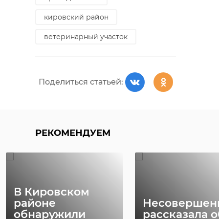
кировский район
ветеринарный участок
Поделиться статьей:
РЕКОМЕНДУЕМ
Фото: 47 канал
В Кировском
мотопробег
районе
Несовершен
обнаружили
рассказала о
александр дрозденко