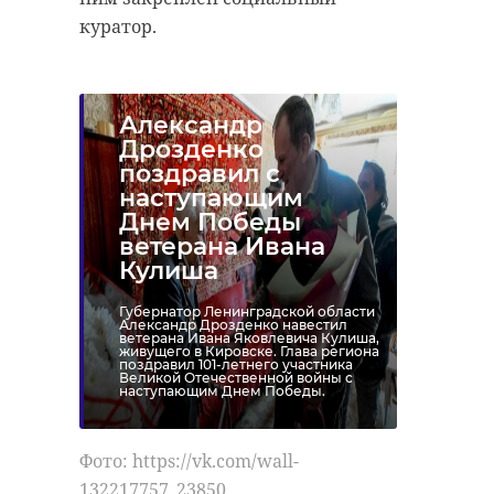
куратор.
Александр
Дрозденко
поздравил с
наступающим
Днем Победы
ветерана Ивана
Кулиша
Губернатор Ленинградской области
Александр Дрозденко навестил
ветерана Ивана Яковлевича Кулиша,
живущего в Кировске. Глава региона
поздравил 101-летнего участника
Великой Отечественной войны с
наступающим Днем Победы.
Фото: https://vk.com/wall-
132217757_23850