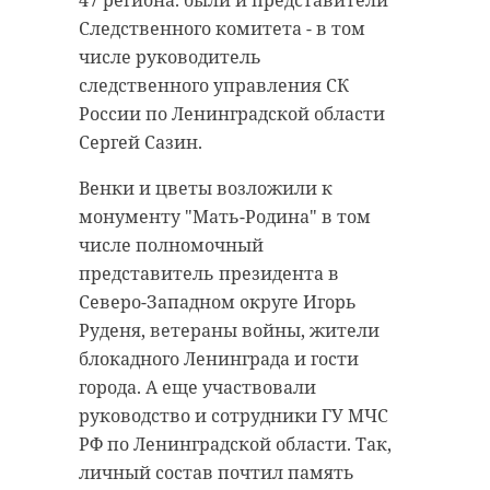
Ириновское захоронение "Стена
Следственного комитета - в том
памяти" на 30-м километре Дороги
числе руководитель
жизни, где также почтили память
следственного управления СК
павших.
России по Ленинградской области
Сергей Сазин.
После полудня колонна прибыла в
деревню Коккорево к мемориалу
Венки и цветы возложили к
"Разорванное кольцо", где прошло
монументу "Мать-Родина" в том
главное торжественное
числе полномочный
мероприятие "Все вместе, плечом
представитель президента в
к плечу!". Здесь состоялись
Северо-Западном округе Игорь
выступления артистов,
Руденя, ветераны войны, жители
театрализованные номера,
блокадного Ленинграда и гости
минута молчания и церемония
города. А еще участвовали
возложения цветов к Вечному
руководство и сотрудники ГУ МЧС
огню.
РФ по Ленинградской области. Так,
Фото: https://t.me/AuroraSaintP/8375
личный состав почтил память
В рамках программы также