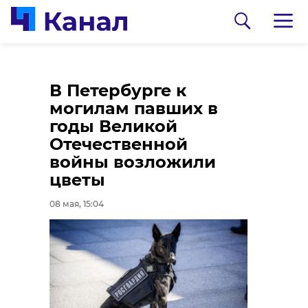
Северное сияние на
В Петербурге к
майском небе
могилам павших в
запечатлели в
годы Великой
Ленобласти
Отечественной
войны возложили
08 мая, 13:56
цветы
0:00
/ 0:00
08 мая, 15:04
Фото и видео: 47 канал
В Ленобласти
прошел мотопробег