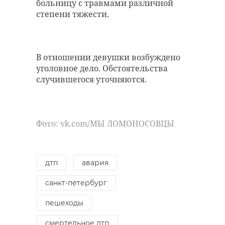
больницу с травмами различной
электроэнергии. Дочь хозяина не
степени тяжести.
смогла оценить сумму ущерба.
Подростков в возрасте 12-14 лет,
бегающих по участку, заметила
В отношении девушки возбуждено
соседка дома. По ее словам, когда
уголовное дело. Обстоятельства
из-под крыши начал валить дым,
случившегося уточняются.
подростки убежали.
Решается вопрос о возбуждении
уголовного дела.
Фото: vk.com/МЫ ЛОМОНОСОВЦЫ
Фото: Pexels
дтп
авария
пожар
санкт-петербург
всеволожский район
пешеходы
ленобласть
подростки
смертельное дтп