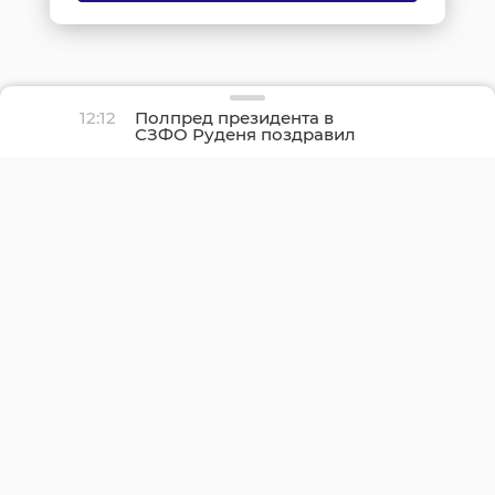
12:12
Полпред президента в
СЗФО Руденя поздравил
строителей и
поблагодарил за труд