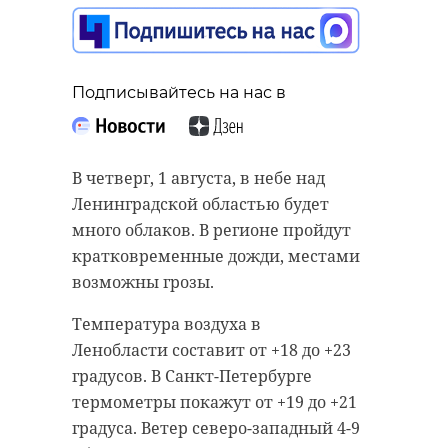
Подписывайтесь на нас в
Подписывайтесь на нас в
Подписывайтесь на нас в
В среду, 31 июля, в Новоладожском
канале был найден труп
В четверг, 1 августа, в небе над
неизвестной женщины. Тело в
В среду, 31 августа, Александр
Ленинградской областью будет
купальнике вытащили из воды в
Дрозденко пообщался с
много облаков. В регионе пройдут
районе Шлиссельбурга
гатчинским активом граждан. В
кратковременные дожди, местами
(Кировский район Ленинградской
ходе встречи губернатор затронул
возможны грозы.
области).
вопросы переработки твердых
Температура воздуха в
коммунальных отходов на
Как рассказали очевидцы, труп
Ленобласти составит от +18 до +23
территории Ленинградской
плыл по Новоладожскому каналу
градусов. В Санкт-Петербурге
области.
со стороны Назии. Тело нашли
термометры покажут от +19 до +21
вблизи лодочной станции, -
Александр Дрозденко назвал
градуса. Ветер северо-западный 4-9