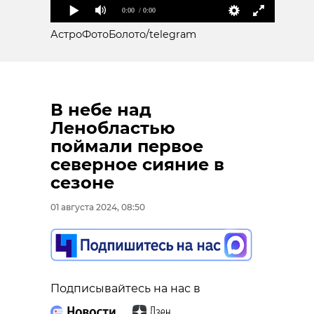
Поделиться статьей:
0:00
/ 0:00
АстроФотоБолото/telegram
В небе над
Ленобластью
поймали первое
северное сияние в
сезоне
01 августа 2024, 08:50
Подписывайтесь на нас в