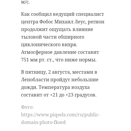
сообщил источник 47channel.
приоритетной задачей
м/с.
строительство заводов по
На вид погибшей 60 лет. Внешних
Как сообщил ведущий специалист
переработке ТКО и двух станций
признаков насильственной
центра Фобос Михаил Леус, регион
мусоропереработки и сортировки.
смерти на теле женщины не
продолжит ощущать влияние
Слова губернатора цитирует
обнаружено. В настоящий момент
тыловой части обширного
издание
Online47
.
труп направлен в морг.
циклонического вихря.
Александр Дрозденко также
Атмосферное давление составит
Обстоятельства смерти женщины
рассказал о судьбе полигона
751 мм рт. ст., что ниже нормы.
и ее личность устанавливаются.
«Новый свет». В настоящий
В пятницу, 2 августа, местами в
момент объект принимает отходы
Ленобласти пройдут небольшие
только из Санкт-Петербурга. На
дожди. Температура воздуха
полигон не завозятся ТКО из
составит от +21 до +23 градусов.
районов Ленобласти.
С начала года в
водоемах
Фото:
Регион по мере сил и
Ленобласти
https://www.piqsels.com/ru/public-
возможностей, а также в рамках
утонули 44
domain-photo-fksed
человека
правовых полномочий пытается