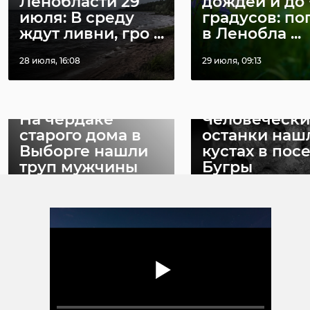
Ленобласти 29
дождей и до 
федеральную
июля: В среду
градусов: по
РЕКОМЕНДУЕМ
лицензию.
ждут ливни, гро ...
в Ленобла ...
Александр
28 июля, 16:08
29 июля, 09:13
Дрозденко,
губернатор
Ленинградской
На чердаке
Человечески
области
старого дома в
останки наш
Выборге нашли
кустах в пос
труп мужчины
Бугры
Фото: 47channel
15 ноября 2023, 10:30
13 мая 2024, 10:10
александр дрозденко
новый свет
полигон тко