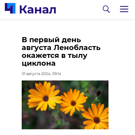
В Новоладожском
Александр
В первый день
канале нашли тело
Дрозденко
августа Ленобласть
женщины
рассказал о судьбе
окажется в тылу
полигона «Новый
циклона
01 августа 2024, 07:59
свет»
01 августа 2024, 09:14
01 августа 2024, 07:37