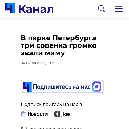
В парке Петербурга
три совенка громко
звали маму
04 июля 2022, 11:06
0:00
0:00
/ 0:00
/ 0:00
Видео: @lenzoopark
Видео: ДТП и ЧП Всеволожск и ЛО/
ВКонтакте
Подписывайтесь на нас в
В Ленинградском
Отдыхающих у
зоопарке пушистые