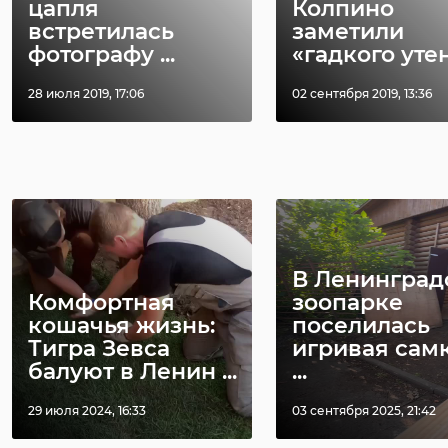
цапля
Колпино
Жесть... А если
встретилась
заметили
учения? А потом
фотографу ...
«гадкого уте
Поделиться статьей:
плохие военные
28 июля 2019, 17:06
02 сентября 2019, 13:36
застрелили моего
ребёнка.. Божечки,
РЕКОМЕНДУЕМ
какие же не
адекватные люди,
начните думать
головой..
Анастасия Яковлева,
В Ленинград
Комфортная
зоопарке
пользователь
кошачья жизнь:
поселилась
"ВКонтакте"
Тигра Зевса
игривая самк
(орфография и
балуют в Ленин ...
...
пунктуация автора
29 июля 2024, 16:33
03 сентября 2025, 21:42
сохранены)