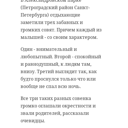
В Александровском парке
карьера под
феньки исследовали
(Петроградский район Санкт-
Всеволожском
неожиданный
Петербурга) отдыхающие
попросили на выход
подарок
заметили трех забавных и
военные на БТР
громких совят. Причем каждый из
04 июля 2022, 10:38
04 июля 2022, 10:22
малышей - со своим характером.
Один - внимательный и
любопытный. Второй - спокойный
Подписывайтесь на нас в
и равнодушный, к людям там,
Подписывайтесь на нас в
внизу. Третий выглядит так, как
будто проснулся только что или
вообще не спал всю ночь.
Вам посылка. Сотрудники
Просим покинуть территорию.
Ленинградского зоопарка (Санкт-
Все три таких разных совенка
Жители Петербурга и
Петербург) оставили посылку в
громко оглашали окрестности и
Ленинградской области спасаются
летнем вольере африканских
звали родителей, рассказали
от зноя и жары на пляжах и в
лисиц.
очевидцы.
лесах. Однако жарить