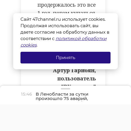
продержалось это все
1 год, потом купаться
Сайт 47channel.ru использует cookies.
никто не мешал
Продолжая использовать сайт, вы
(видимо до сегодня)
даете согласие на обработку данных в
-Интересно почему
соответствии с
политикой обработки
cookies
.
опять проявился
интерес к этой
Принять
территории: ....
Артур Гарибян,
пользователь
"ВКонтакте"
15:46
В Ленобласти за сутки
(орфография и
произошло 75 аварий,
пунктуация автора
один человек погиб
сохранены)