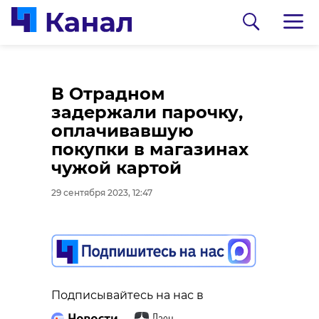
Фотографы
В Отрадном
запечатлели
задержали парочку,
последнее в 2023
оплачивавшую
году Суперлуние над
покупки в магазинах
туманным
чужой картой
Петербургом
29 сентября 2023, 12:47
29 сентября 2023, 12:11
Подписывайтесь на нас в
Подписывайтесь на нас в