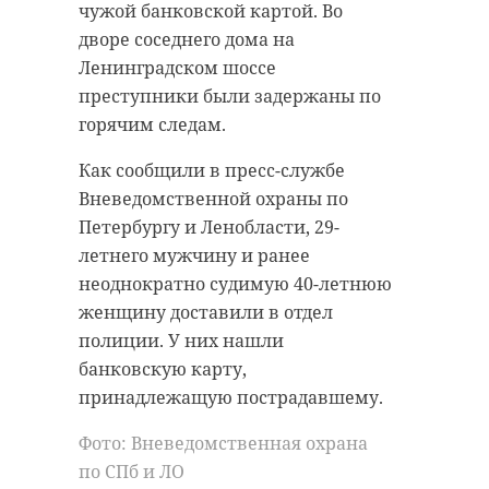
полнолуние в сентябре принято
чужой банковской картой. Во
называть Урожайной Луной. По
дворе соседнего дома на
словам астрологов, явление также
Ленинградском шоссе
можно назвать Роковым и
преступники были задержаны по
Огненным.
горячим следам.
Жители Санкт-Петербурга
Как сообщили в пресс-службе
запечатлели необычно крупную
Луну над городом на фото.
Вневедомственной охраны по
Петербургу и Ленобласти, 29-
летнего мужчину и ранее
Полнолуние над
неоднократно судимую 40-летнюю
Невским проспектом,
женщину доставили в отдел
это было ну очень не
полиции. У них нашли
просто, Нам мешала
банковскую карту,
пробка на поворот на
принадлежащую пострадавшему.
Невский, смешались
Фото: Вневедомственная охрана
автобусы,
по СПб и ЛО
троллейбусы,