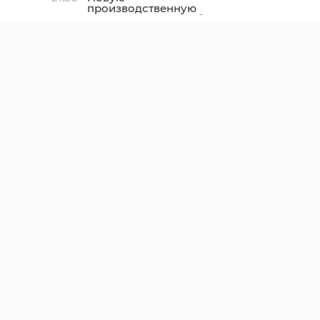
производственную
площадку птицефабрики
«Роскар» в Выборгском
районе подключили к
газу