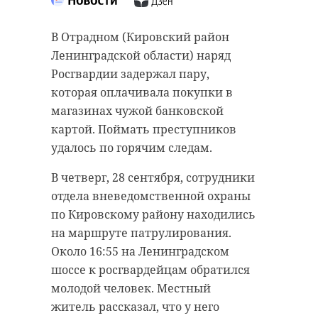
В Отрадном (Кировский район
В пятницу, 29 сентября, над Санкт-
Ленинградской области) наряд
Петербургом и Ленинградской
Росгвардии задержал пару,
областью взошла полная Луна.
которая оплачивала покупки в
Пик приходится в 12:58 по
магазинах чужой банковской
московскому времени.
картой. Поймать преступников
удалось по горячим следам.
Явление примечательно сразу по
нескольким причинам.
В четверг, 28 сентября, сотрудники
Полнолуние предварял перигей 28
отдела вневедомственной охраны
числа в 04:06, когда спутник
по Кировскому району находились
подошел к Земле на очень близкое
на маршруте патрулирования.
расстояние - 359 910 километров.
Около 16:55 на Ленинградском
Из-за того, что разница между
шоссе к росгвардейцам обратился
событиями составила 1 день 8
молодой человек. Местный
часов и 52 минуты, астрономы
житель рассказал, что у него