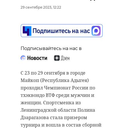
прозрачная. Санкт-
29 сентября 2023, 12:22
Петербург, 29
сентября.
Катя Стрельникова,
фотограф
(@astrophotoboloto)
Подписывайтесь на нас в
С 23 по 29 сентября в городе
Фото: Катя
Майкоп (Республика Адыгея)
Стрельникова/@astrophotoboloto
проходил Чемпионат России по
тхэквондо ВТФ среди мужчин и
женщин. Спортсменка из
Фото: Катя
Ленинградской области Полина
Стрельникова/@astrophotoboloto
Дзарагазова стала призером
турнира и вошла в состав сборной