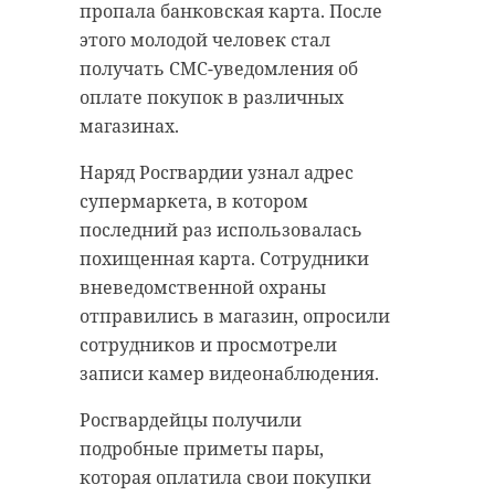
говорят о Суперлунии.
пропала банковская карта. После
Примечательно, что это -
этого молодой человек стал
четвертое и последнее для 2023
получать СМС-уведомления об
года такое явление.
оплате покупок в различных
магазинах.
Суперлуние - когда полнолуние и
перигей происходят со
Наряд Росгвардии узнал адрес
сравнительно небольшим
супермаркета, в котором
промежутком времени. Спутник
последний раз использовалась
должен приблизиться к Земле на
похищенная карта. Сотрудники
расстояние ближе 362 тысяч
вневедомственной охраны
километров, а моменты
отправились в магазин, опросили
прохождения перигея и
сотрудников и просмотрели
полнолуния отстают не больше 3
записи камер видеонаблюдения.
дней.
Росгвардейцы получили
Так как в это время обычно
подробные приметы пары,
завершается сбор урожая,
которая оплатила свои покупки