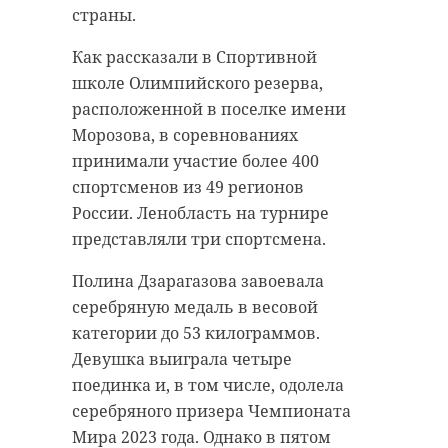
страны.
Фото: Катя
Стрельникова/@astrophotoboloto
Как рассказали в Спортивной
школе Олимпийского резерва,
расположенной в поселке имени
Морозова, в соревнованиях
Фото: Катя
Стрельникова/@astrophotoboloto
принимали участие более 400
спортсменов из 49 регионов
России. Ленобласть на турнире
представляли три спортсмена.
Фото: Катя
Стрельникова/@astrophotoboloto
Полина Дзарагазова завоевала
серебряную медаль в весовой
категории до 53 килограммов.
Фото: Ринат Газизуллин. Восход луны
Девушка выиграла четыре
28 сентября, время 19:15 - 19:19
поединка и, в том числе, одолела
серебряного призера Чемпионата
Мира 2023 года. Однако в пятом