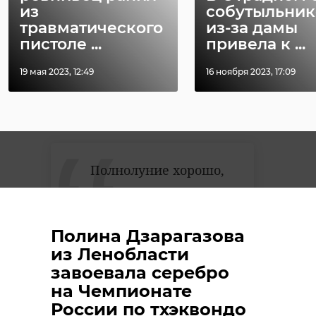
плотный туман, который укутал
из
собутыльник
47 и 78 регионы. Снимками
травматического
из-за дамы
пистоле ...
привела к ...
поделились охотники за сиянием
в своем канале в Telegram. Даже
19 мая 2023, 12:49
16 ноября 2023, 17:09
получилось запечатлеть
полупрозрачную дымку лунной
радуги.
Полнолуние хорошо,
а с туманом и
одинокими
деревьями на холме -
Полина Дзарагазова
еще лучше, даже
из Ленобласти
небольшая лунная
завоевала серебро
радуга поймалась,
на Чемпионате
России по тхэквондо
правда совсем