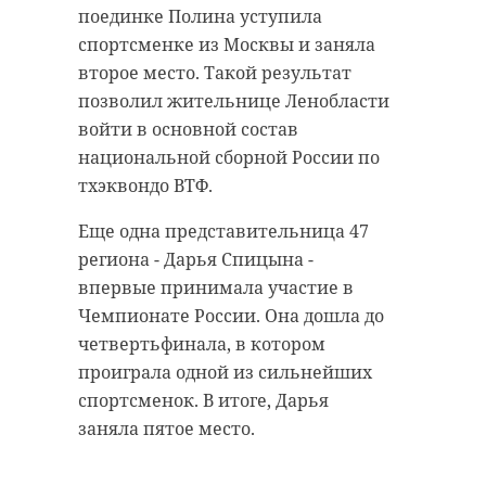
Фото: Ринат Газизуллин. Восход луны
поединке Полина уступила
28 сентября, время 19:15 - 19:19
спортсменке из Москвы и заняла
второе место. Такой результат
позволил жительнице Ленобласти
Фото: Ринат Газизуллин. Восход луны
войти в основной состав
28 сентября, время 19:15 - 19:19
национальной сборной России по
Фото: Катя
тхэквондо ВТФ.
Стрельникова/@astrophotoboloto,
Еще одна представительница 47
Ринат Газизуллин,
региона - Дарья Спицына -
@Kupchino_Vlad22
впервые принимала участие в
Чемпионате России. Она дошла до
четвертьфинала, в котором
петербург
полнолуние
проиграла одной из сильнейших
суперлуние
спортсменок. В итоге, Дарья
заняла пятое место.
Поделиться статьей: