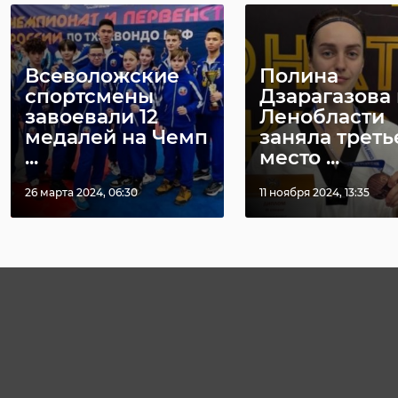
Всеволожские
Полина
спортсмены
Дзарагазова 
завоевали 12
Ленобласти
медалей на Чемп
заняла треть
...
место ...
26 марта 2024, 06:30
11 ноября 2024, 13:35