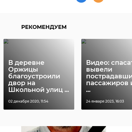
святого преподобного Серафима
Саровского в 11:00. Церемония
погребения состоится на
кладбище в поселке Сосновка в
РЕКОМЕНДУЕМ
11:30.
В деревне
Видео: спаса
Оржицы
вывели
благоустроили
пострадавш
двор на
пассажиров 
Школьной улиц ...
...
02 декабря 2020, 11:54
24 января 2023, 16:03