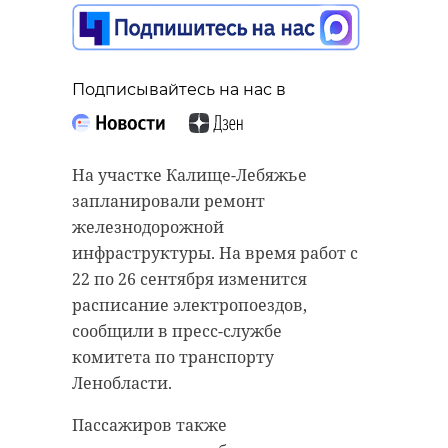
Подписывайтесь на нас в
Фото: 47channel
РЕКОМЕНДУЕМ
На участке Калище-Лебяжье
александр дрозденко
запланировали ремонт
железнодорожной
BRIEF’25
пленарная сессия
инфраструктуры. На время работ с
балтийский региональный
22 по 26 сентября изменится
инвестиционный форум
В зоне СВО погиб
Орден Муже
расписание электропоездов,
житель Сланцев
вручили мат
сообщили в пресс-службе
Евгений
погибшего в
Кириллов
СВО д ...
комитета по транспорту
Поделиться статьей:
Ленобласти.
09 июля 2024, 09:09
08 ноября 2024, 06:52
Пассажиров также