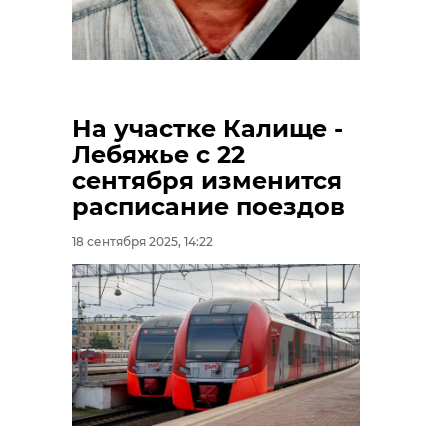
Фото: Марина Чистова
На участке Калище -
Лебяжье с 22
сентября изменится
сланцы
спецоперация
расписание поездов
погибший солдат
18 сентября 2025, 14:22
Поделиться статьей: