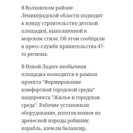
Сборная России по футболу
В Волховском районе
встречает нового главного
Ленинградской области подходит
тренера. Им стал наставник
к концу строительство детской
Подписывайтесь на нас в
"Ростова" Валерий Карпин. Об
площадки, выполненной в
этом в пятницу, 23 июля,
морском стиле. Об этом сообщили
сообщила пресс-служба
в пресс-службе правительства 47-
Мошенники предлагают жителям
Российского футбольного союза.
го региона.
и гостям города Тихвин
Соглашение с 52-летним
В Новой Ладоге необычная
(Ленинградская область) купить
специалистом подпишут 26 июля.
площадка возводится в рамках
билеты на "Поезд Победы". Об этом
Контракт будет действовать до 31
проекта "Формирование
сообщили в пресс-службе
декабря 2021 года с возможным
комфортной городской среды"
администрации Тихвинского
продлением. Отмечается, что
нацпроекта "Жилье и городская
района.
условия соглашения уже
среда". Рабочие установили
Власти предупреждают о том, что
утверждены. Валерий Карпин
оборудование, изготовленное из
посещение экспозиции является
будет совмещать руководство
древесной породы робиния:
бесплатным. Для того, чтобы
национальной сборной с работой
корабль, качели балансир,