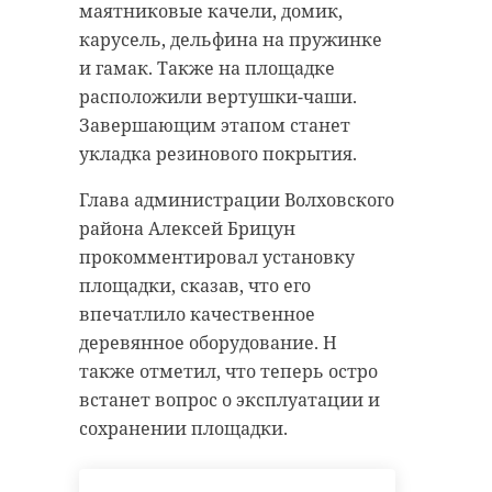
попасть на "Поезд Победы" нужно
главным тренером команды
маятниковые качели, домик,
пройти предварительную
"Ростов".
карусель, дельфина на пружинке
регистрацию на сайте. Такие
и гамак. Также на площадке
Ранее с 2016 года сборную России
меры были приняты из-за малой
расположили вертушки-чаши.
возглавлял Станислав Черчесов. В
пропускной способности вагонов,
Завершающим этапом станет
июля текущего года со
невозможно принять более 12
укладка резинового покрытия.
специалистом расторгли контракт
человек за раз. Неудобства
после неудачного выступления на
Глава администрации Волховского
связаны с предотвращением
Евро-2020.
района Алексей Брицун
распространения коронавирусной
прокомментировал установку
инфекции.
Карпин уже четыре года
площадки, сказав, что его
возглавляет "Ростов", ранее он
Администрация просит всех, кто
впечатлило качественное
успел поработать в "Спартаке",
приобрел билеты у мошенников,
деревянное оборудование. Н
испанской "Мальорке" и
обратиться в местный
также отметил, что теперь остро
армавирском "Торпедо".
муниципалитет.
встанет вопрос о эксплуатации и
сохранении площадки.
Фото: РИА Новости / Антон
Напомним, что в восьми вагонах
Денисов
"Поезда Победы" представлена