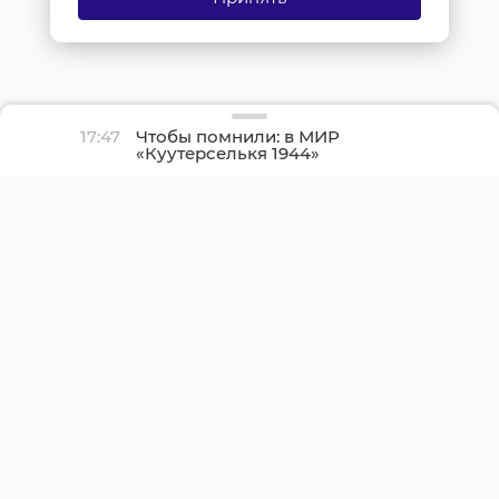
17:47
Чтобы помнили: в МИР
«Куутерселькя 1944»
реконструкторы снова
прорвали финскую
оборону