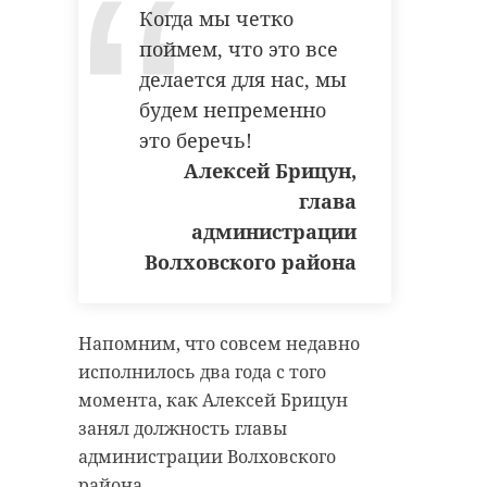
иммерсивная выставка,
Когда мы четко
показывающая реальность
поймем, что это все
российская сборная по футболу
Великой Отечественной войны. В
делается для нас, мы
Тихвине музей пробудет с 22 по 24
главный тренер
будем непременно
июля.
это беречь!
Алексей Брицун,
Поделиться статьей:
глава
администрации
Волховского района
«Поезд Победы»
пробудет в
Тихвине до с 22
Напомним, что совсем недавно
по 24 июля
исполнилось два года с того
момента, как Алексей Брицун
Уникальная передвижная выставка
«Поезд Победы» прибыла в Тихвин.
Музей пробудет в городе с 22 по 24
занял должность главы
июля. Попасть на выставку можно по
бесплатным билетам, которые
администрации Волховского
выдаются после регистрации на сайте
поездпобеды.рф.
района.