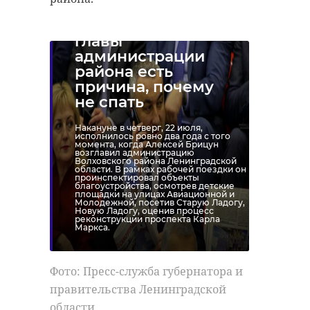
Алексей Брицун:
Каждый день у
Фото: Анастасия Илюшина //
главы
47channel
администрации
района есть
причина, почему
не спать
поезд победы
тихвин
Накануне в четверг, 22 июля,
тихвинский район
исполнилось ровно два года с того
момента, когда Алексей Брицун
возглавил администрацию
Волховского района Ленинградской
ленинградская область
области. В рамках рабочей поездки он
проинспектировал объекты
благоустройства, осмотрев детские
мошенники
площадки на улицах Авиационной и
Молодежной, посетив Старую Ладогу,
Новую Ладогу, оценив процесс
реконструкции проспекта Карла
Маркса.
Поделиться статьей:
Фото: Пресс-служба губернатора и
правительства Ленинградской
области