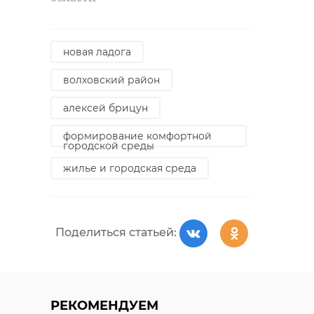
новая ладога
волховский район
алексей брицун
РЕКОМЕНДУЕМ
формирование комфортной
городской среды
жилье и городская среда
Поделиться статьей:
Школьники в
В Тихвине
Тихвине устроили
установят б
концерт по
маршалу
«удалёнке»
Мерецкову
РЕКОМЕНДУЕМ
17 апреля 2020, 22:22
29 апреля 2020, 20:59