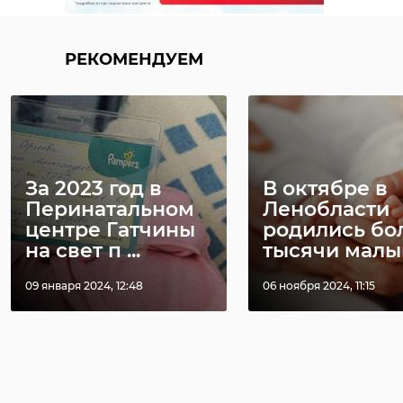
В Сосновом Бору
Инвалид из
прокурор
Приветнинск
восстановил
пожаловался
РЕКОМЕНДУЕМ
законные права ...
отсутствие ...
21 февраля 2020, 12:54
13 сентября 2024, 13:57
За 2023 год в
В октябре в
Перинатальном
Ленобласти
центре Гатчины
родились бо
на свет п ...
тысячи мал
09 января 2024, 12:48
06 ноября 2024, 11:15