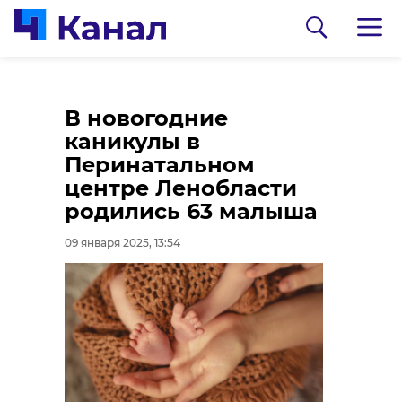
Прокуратура
В новогодние
восстановила права
каникулы в
инвалида из деревни
Перинатальном
Малые Колпаны
центре Ленобласти
родились 63 малыша
09 января 2025, 13:34
09 января 2025, 13:54
0:00
/ 0:00
Видео: @procspb
В Петербурге на
Заусадебной с