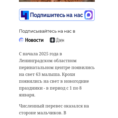
крыши здания упал
кусок льда
09 января 2025, 13:13
Подписывайтесь на нас в
Подписывайтесь на нас в
В деревне Малые Колпаны
Подписывайтесь на нас в
(Гатчинский округ) подъезд одного
С начала 2025 года в
из домов оборудовали наклонным
Ленинградском областном
подъемником и горизонтальной
перинатальном центре появились
площадкой. Работы провели после
В Санкт-Петербурге на
на свет 63 малыша. Крохи
вмешательства прокуратуры
Заусадебной улице с крыши
появились на свет в новогодние
Ленинградской области.
здания упал кусок льда. В четверг,
праздники - в период с 1 по 8
9 января, прокуратура
января.
В одном из домов в деревне Малые
Приморского района Северной
Колпаны проживал инвалид-
Численный перевес оказался на
столицы сообщила о начале
колясочник. Из-за отсутствия
стороне мальчиков. В
проверки по факту