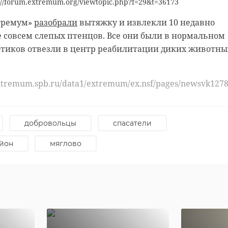
://forum.extremum.org/viewtopic.php?f=29&t=36173
им мероприятия выступил председатель комиссии по
литике и взаимодействию со СМИ, проректор
стремум»
разобрали
вытяжку и извлекли 10 недавно
иверситета Валентин Сидорин. Во встрече приняла
 совсем слепых птенцов. Все они были в нормальном
ль комиссии по ЖКХ, транспорту и дорогам
отиков отвезли в центр реабилитации диких животны
ты региона Галина Синкевич.
xtremum.spb.ru/data1/extremum/ex.nsf/pages/newsvk127
книжный салон
петербург
СВО
добровольцы
спасатели
ти
йон
мяглово
47channel