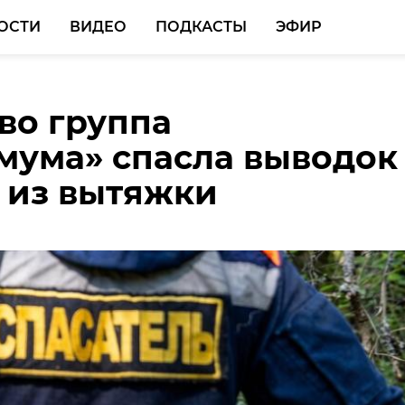
ОСТИ
ВИДЕО
ПОДКАСТЫ
ЭФИР
во группа
по баскетболу среди
дународном книжном
мума» спасла выводок
тивных команд
в Петербурге прошел
 из вытяжки
сти стартовал в
 стол с участием
Холле»
адских авторов