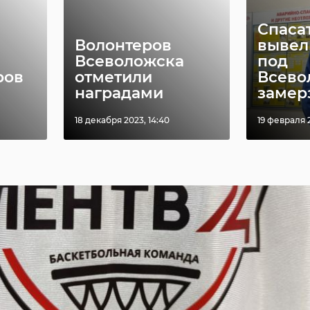
 участников турнира есть и представители
ы — команда наших коллег с ЛенТВ24.
Спаса
Волонтеров
вывел
Всеволожска
под
ров
отметили
Всево
наградами
замерз
18 декабря 2023, 14:40
19 февраля 2