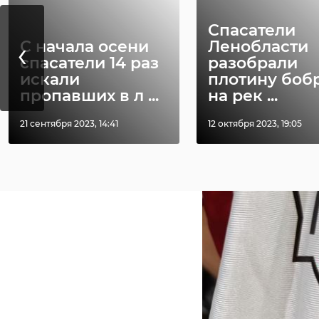
Отметим, что среди
региональной пресс
Спасатели
‹
С начала осени
Ленобласти
спасатели 14 раз
разобрали
искали
плотину боб
пропавших в л ...
на рек ...
21 сентября 2023, 14:41
12 октября 2023, 19:05