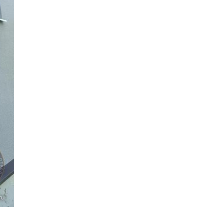
ов
и,