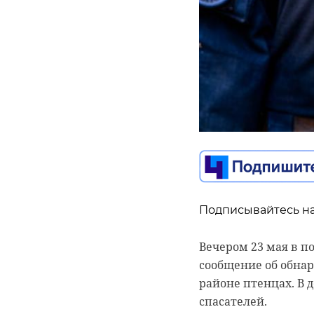
Подписывайтесь на
Подписывайтесь на
Подписывайтесь на
Вечером 23 мая в п
сообщение об обна
Баскетбол объедин
В рамках Санкт-Пет
районе птенцах. В 
турнире в формате 
круглый стол на те
спасателей.
«БаскетХолла» встр
поддержку специал