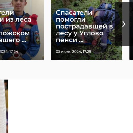
тели
Спасатели
›
и из леса
помогли
пострадавшей в
ложском
лесу у Углово
шего ...
пенси ...
024, 17:54
05 июля 2024, 17:29