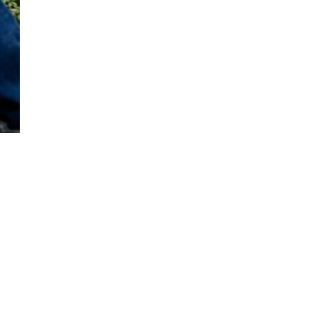
ся
оры,