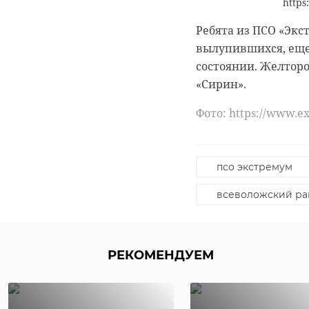
https
идеологом и ведущ
информационной по
Ребята из ПСО «Эк
Педиатрического ун
вылупившихся, еще
участие председате
состоянии. Желтор
Общественной пала
«Сирин».
Фото: 47channel
Фото: https://www.e
международный 
псо экстремум
авторы Леноблас
всеволожский ра
РЕКОМЕНДУЕМ