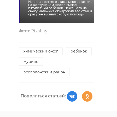
Из окна третьего этажа многоэтажки
вещей и фотостенд.
на Колтушском шоссе выпал
пятилетний ребенок. Лежащего на
снегу мальчика обнаружил его отец и
сразу же вызвал скорую помощь.
Фото: Комитет по молодежной
политике Ленинградской области
Фото: Pixabay
поисковики
химический ожог
ребенок
социальный проект
мурино
фонд президентских грантов
всеволожский район
Поделиться статьей:
Поделиться статьей: