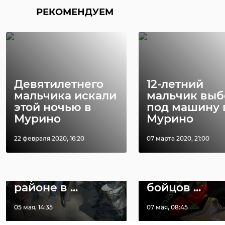
РЕКОМЕНДУЕМ
РЕКОМЕНДУЕМ
Девятилетнего
12-летний
мальчика искали
мальчик вы
этой ночью в
под машину 
Мурино
Мурино
22 февраля 2020, 16:20
Поисковики
07 марта 2020, 21:00
В Киришско
нашли номер
районе
упавшего в
перезахорон
Кировском
останки 95
районе в ...
бойцов ...
05 мая, 14:35
07 мая, 08:45