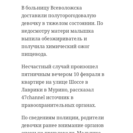
Пятничным утром 10 февраля на
В больницу Всеволожска
Проект «Школа поисковика
электронную почту школы №12 в
доставили полуторогодовалую
"Область славы"» вошел в число
Выборге пришло сообщение о
девочку в тяжелом состоянии. По
победителей конкурса Фонда
минировании здания. На место
недосмотру матери малышка
президентских грантов. Авторы
выехали сотрудники полиции.
выпила обезжириватель и
проекта получат на его
получила химический ожог
Осмотрев школу, стражи порядка
реализацию более миллиона
пищевода.
обнаружили в туалете третьего
рублей, сообщили сегодня в
этажа предмет, замаскированный
Несчастный случай произошел
комитете по молодежной
под взрывное устройство:
пятничным вечером 10 февраля в
политике Ленинградской области.
коробочка от драже «Тик Так» с
квартире на улице Шоссе в
Цель «Школы поисковика» –
надписью «бомба» была обмотана
Лаврики в Мурино, рассказал
повысить качество поисковых
изолентой, из-под которой
47channel источник в
работ. Для этого авторы проекта
торчали провода, сообщил
правоохранительных органах.
собираются обучать членов
47channel источник в полиции.
По сведениям полиции, родители
поисковых отрядов передовым
Из здания эвакуировали 200
девочки ранее внимание органов
методикам в поиске и эксгумации.
человек, находкой занялся