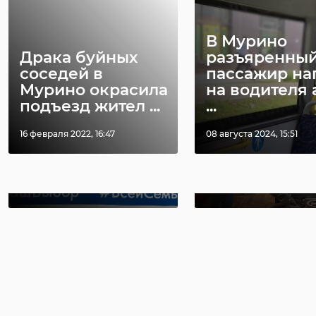
РЕКОМЕНДУЕМ
В Мурино
Драка буйных
разъяренны
соседей в
пассажир на
Мурино окрасила
на водителя 
Жители
подъезд жител ...
...
Ленинградской
Леноблизбир
области
Явка на выб
16 февраля 2022, 16:47
08 августа 2024, 15:51
продолжают
губернатора
увеличивать ...
Ленобласт ...
14 сентября 2025, 11:29
14 сентября 2025, 15:56