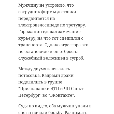
выросло на более чем 122 тысячи
регионам, водитель
Мужчину не устроило, что
человек, рассказали в
общественного транспорта не
сотрудник фирмы доставки
понедельник, 13 января, в пресс-
уступил дорогу иномарке под
передвигается на
службе Леноблизбиркома.
управлением 67-летнего водителя
электровелосипеде по тротуару.
и врезался в него. В результате
Всеволожский район традиционно
Горожанин сделал замечание
ДТП пострадала пассажирка
лидирует по числу избирателей, в
курьеру, на что тот спешился с
"Мерседеса".
нем зарегистрировано 357 748
транспорта. Однако агрессора это
человек, что составляет 24,9% от
Девушку госпитализировали в
не остановило и он отбросил
общего числа избирателей
больницу в состоянии средней
служебный велосипед в сугроб.
Ленобласти.
степени тяжести. Пассажиры
Между двумя завязалась
автобуса не пострадали. Полиция
Наименьшее количество
потасовка. Кадрами драки
организовала проверку.
избирателей зарегистрировано в
поделились в группе
Лодейнопольском и
"Признавашки ДТП и ЧП Санкт-
Подпорожском районах — 21 915 и
Петербург" во "ВКонтакте".
!видео
санкт-петербург
23 312 человек соответственно.
Судя по видео, оба мужчин упали в
авария с участием автобуса
Фото: Анастасия
снег и начали борьбу. Разнимать