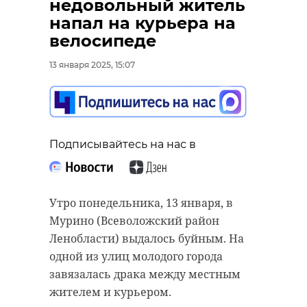
недовольный житель
"Мерседесу" и попал
напал на курьера на
в ДТП - видео
велосипеде
13 января 2025, 14:42
13 января 2025, 15:07
Подписывайтесь на нас в
Подписывайтесь на нас в
По информации на 1 января 2025
Подписывайтесь на нас в
года в Ленинградской области
зарегистрировано 1 434 622
избирателя.
23-летняя девушка попала в
Утро понедельника, 13 января, в
больницу после аварии с
Количество избирателей в 47
Мурино (Всеволожский район
автобусом в Петербурге. Утром в
регионе увеличилось на 12 717
Ленобласти) выдалось буйным. На
понедельник, 13 января, "МАЗ"
человек за год - примерно на
одной из улиц молодого города
протаранил "Мерседес".
0,89%. За последнюю декаду лет
завязалась драка между местным
количество избирателей в области
Как сообщает ГУ МВД по двум
жителем и курьером.