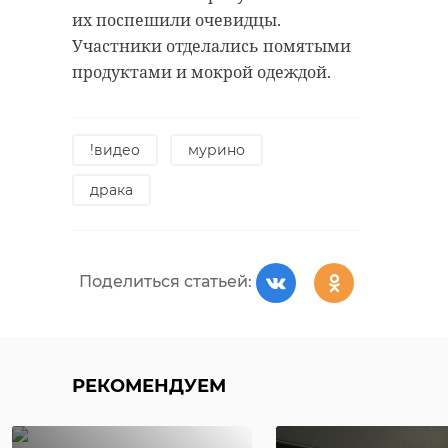
Илюшина/47channel, архив
их поспешили очевидцы.
Участники отделались помятыми
Поделиться статьей:
продуктами и мокрой одеждой.
леноблизбирком
!видео
мурино
Поделиться статьей:
драка
Поделиться статьей:
РЕКОМЕНДУЕМ