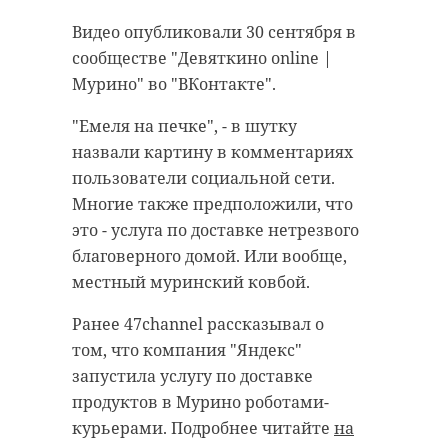
Как уточнили в пресс-службе ГУ
за призыв на срочную службу и
МВД России по Петербургу и
Видео опубликовали 30 сентября в
отбор добровольцев для
Ленобласти, смертельная авария
сообществе "Девяткино online |
выполнения задач СВО.
произошла на 53-м километре
Мурино" во "ВКонтакте".
трассы «Петербург - Ручьи». 25-
Военный комиссар рассказал о
"Емеля на печке", - в шутку
летний водитель «Опель Астра»
нововведениях в системе
назвали картину в комментариях
выполнял обгон по обочине, не
призыва, включая электронные
пользователи социальной сети.
справился с управлением и
повестки, условиях подписания
Многие также предположили, что
выехал на встречную полосу.
контракта с Минобороны,
это - услуга по доставке нетрезвого
взаимодействии военкомата с
Легковушка столкнулась с
благоверного домой. Или вообще,
правительством Ленобласти и
грузовиком «Вольво» под
местный муринский ковбой.
Фондом "Ленинградский рубеж", а
управлением 40-летнего
также о работе над
Ранее 47channel рассказывал о
мужчины. В ДТП погибли
патриотическим воспитанием
том, что компания "Яндекс"
водитель и 20-летний пассажир
молодежи.
запустила услугу по доставке
легковушки, - сообщили в ПСП
продуктов в Мурино роботами-
«Красная горка». Дежурная смена
Игорь Янин также упомянул
курьерами. Подробнее читайте
на
поисково-спасательного
отклик ленинградцев, вставших