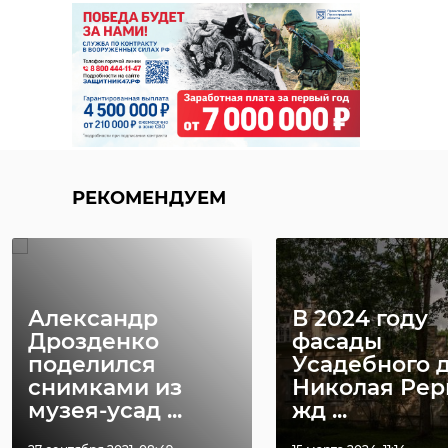
В аварии у
В Ленобласт
Большой Ижоры
пьяный води
погиб один
съехал в кюв
РЕКОМЕНДУЕМ
человек
бросил ...
10 февраля, 13:13
16 июля, 07:36
Александр
В 2024 году
Дрозденко
фасады
поделился
Усадебного 
снимками из
Николая Рер
музея-усад ...
жд ...