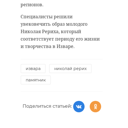
регионов.
большая ижора
дтп
Специалисты решили
смертельная авария
увековечить образ молодого
Николая Рериха, который
соответствует периоду его жизни
и творчества в Изваре.
Поделиться статьей:
извара
николай рерих
памятник
Поделиться статьей:
РЕКОМЕНДУЕМ