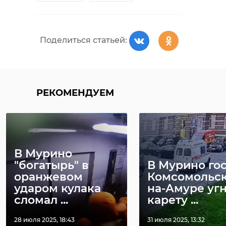
Поделиться статьей:
РЕКОМЕНДУЕМ
В Мурино
"богатырь" в
В Мурино гос
оранжевом
Комсомольск
ударом кулака
на-Амуре уг
сломал ...
карету ...
28 июля 2025, 18:43
31 июля 2025, 13:32