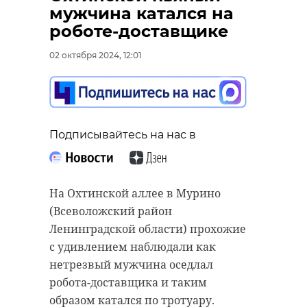
аварии в Большой
рассказал о
мужчина катался на
Ижоре
нововведениях в
роботе-доставщике
системе призыва
02 октября 2024, 11:33
02 октября 2024, 12:01
02 октября 2024, 11:21
Подписывайтесь на нас в
Подписывайтесь на нас в
Подписывайтесь на нас в
В среду, 2 октября, в поселке
На Охтинской аллее в Мурино
Большая Ижора (Ломоносовский
В среду, 2 октября, Фонд
(Всеволожский район
район Ленинградской области)
"Ленинградский рубеж"
Ленинградской области) прохожие
столкнулись легковушка и
опубликовал в своем канале в
с удивлением наблюдали как
грузовик. Лобовая авария унесла
Telegram видео с интервью с
нетрезвый мужчина оседлал
жизни двух человек.
военным комиссаром 47 региона
робота-доставщика и таким
Игорем Янином, который отвечает
образом катался по тротуару.