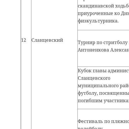
скандинавской ходьб
приуроченные ко Дн
физкультурника.
12
Сланцевский
Турнир по стритболу
Антоненкова Алексан
Кубок главы админи
Сланцевского
муниципального рай
футболу, посвященн
погибшим участника
Фестиваль по пляжн
волейболу.