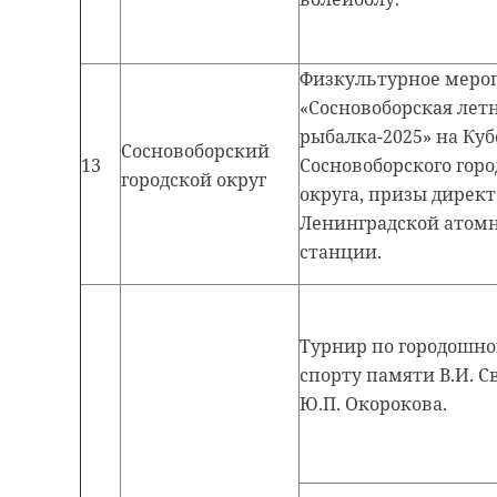
Физкультурное меро
«Сосновоборская лет
рыбалка-2025» на Куб
Сосновоборский
13
Сосновоборского горо
городской округ
округа, призы дирек
Ленинградской атом
станции.
Турнир по городошн
спорту памяти В.И. С
Ю.П. Окорокова.