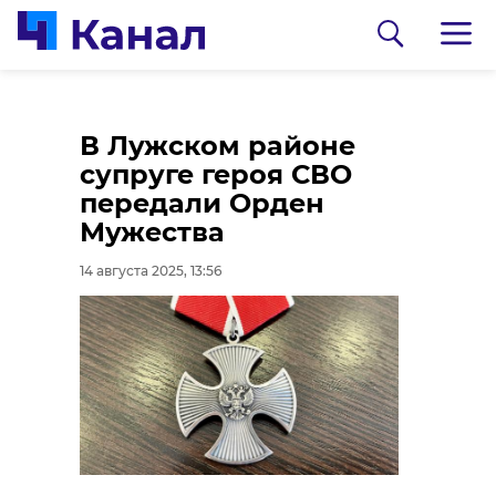
Полиция
В Лужском районе
мошенни
супруге героя СВО
пытавше
передали Орден
обманут
Мужества
пенсионе
14 августа 2025, 13:56
Всеволо
0:00
14 августа 2025, 13:
Фото и видео: 4
Центр
психоло