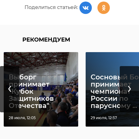
Поделиться статьей:
РЕКОМЕНДУЕМ
Выборг
Сосновый Бо
‹
›
принимает
принимает
"Кубок
чемпионат
Защитников
России по
Отечества"
парусному ...
28 июля, 12:05
29 июля, 12:57