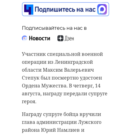
помощи
несовер
Ленобла
новые м
Подписывайтесь на нас в
14 августа 2025, 13:
Подписывайтес
Участник специальной военной
операции из Ленинградской
В среду, 13 ав
области Максим Валерьевич
Подписывайтес
обратилась 93
Степук был посмертно удостоен
Всеволожска.
Ордена Мужества. В четверг, 14
рассказала пр
августа, награду передали супруге
звонке мошенн
Новые машины
героя.
что уже назна
специалистам
Награду супруге бойца вручили
курьером.
центра психо
глава администрации Лужского
несовершенн
Заявительница
района Юрий Намлиев и
Ленинградской