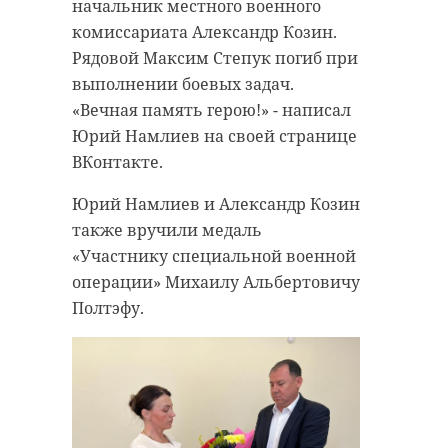
августа ей по
начальник местного военного
получили рук
неизвестные. 
комиссариата Александр Козин.
территориаль
пенсионерку в
Рядовой Максим Степук погиб при
в Волховском,
убедили перед
выполнении боевых задач.
Выборгском, 
тысяч рублей.
«Вечная память герою!» - написал
районах и Гат
назначили на 1
Юрий Намлиев на своей странице
Церемония вр
ВКонтакте.
четверг, 14 ав
Пенсионерка з
ней губернато
звонке мошен
Юрий Намлиев и Александр Козин
Дрозденко.
подробно опис
также вручили медаль
предполагаемог
«Участнику специальной военной
Региональный
помощник афе
операции» Михаилу Альбертовичу
психологичес
парадную дом
Полтэфу.
несовершенно
женщины на М
в 2024 году п
губернаторп А
Преступником 
житель Санкт-
Как рассказал
рассказали в 
общего и проф