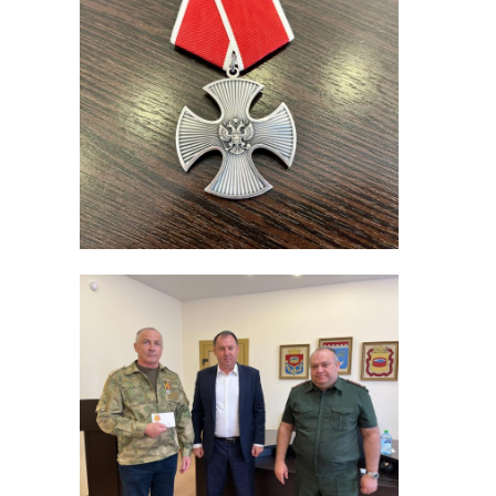
школы по при
заранее соста
профилактиче
Новый транспо
помощь более 
оперативной.
Также транспо
направили в п
Управление ве
региона отрем
подготовило ш
их передадут 
СВО.