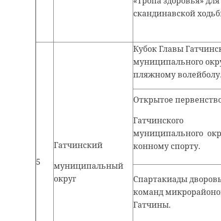
«Тропа здоровья» для
скандинавской ходь
Кубок Главы Гатчинс
муниципального окру
пляжному волейболу
Открытое первенств
Гатчинского
муниципального окр
Гатчинский
конному спорту.
5
муниципальный
округ
Спартакиады дворов
команд микрорайоно
Гатчины.