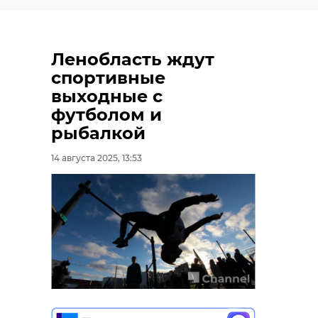
александр др
Ленобласть ждут
спортивные
выходные с
Поделиться с
футболом и
рыбалкой
14 августа 2025, 13:53
РЕКОМЕНД
Александр
‹
Сергей
Дрозденко:
Перминов: Атаки
"Ленинградс