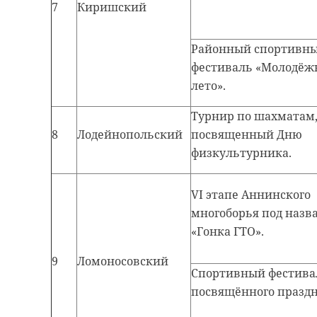
7
Киришский
Районный спортивн
фестиваль «Молодёж
лето».
Турнир по шахматам
8
Лодейнопольский
посвященный Дню
физкультурника.
VI этапе Аннинского
многоборья под назв
«Гонка ГТО».
9
Ломоносовский
Спортивный фестива
посвящённого празд