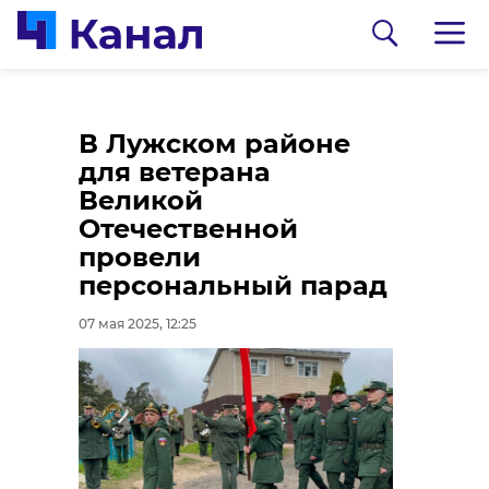
В Лужском районе
для ветерана
Великой
Отечественной
провели
персональный парад
0:00
0:00
/ 0:00
/ 0:00
07 мая 2025, 12:25
Фото и видео: 47channel
Прокуратура Ленинградской области
В Ленобласти
Семья работника,
пройдет Эстафета
погибшего на