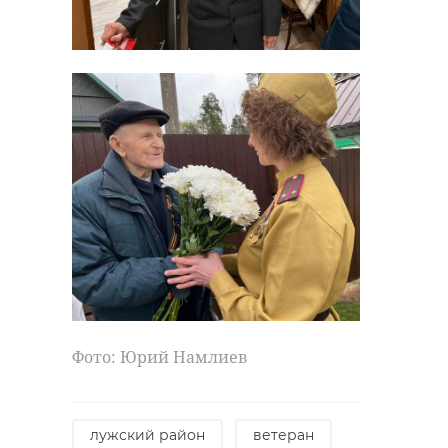
разорванное кольцо
всеволожский район
Фото: Юрий Намлиев
!видео
лужский район
ветеран