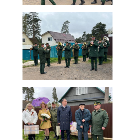
жизни
Поделиться статьей:
В среду, 7 мая, в Ленинградской
области проходит Эстафета Вечного
огня на Дороге жизни городов
воинской славы. Мероприятие
проводят в честь 80-й годовщины
Победы в Великой Отечественной
войне 1941-1945 годов.