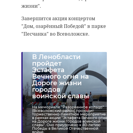
жизни".
Завершится акция концертом
"Дом, озарённый Победой" в парке
"Песчанка" во Всеволожске.
В Ленобласти
пройдет
Эстафета
Вечного огня на
Дороге жизни
городов
воинской славы
На мемориале "Разорванное кольцо"
(Всеволожский район) проходит
торжественно-памятное мероприятие
в рамках акции "Эстафета Вечного огня
на Дороге жизни городов воинской
славы". Оно приурочено к 80-летию
Победы в Великой Отечественной
войне.