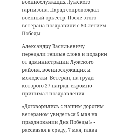
военнослужащих Лужского
жизни городов воинской славы".
вмешательству ведомства, семья
гарнизона. Парад сопровождал
Оно приурочено к 80-летию
работника получила
военный оркестр. После этого
Победы в Великой Отечественной
компенсацию.
ветерана поздравили с 80-летием
войне.
Как рассказали в среду, 7 мая, в
Победы.
Ожидается около 500 участников
пресс-службе прокуратуры
Александру Васильевичу
из 32 городов воинской славы
Ленобласти, работодатель
передали теплые слова и подарки
России и зарубежья. В церемонии
погибшего не обеспечил полное
от администрации Лужского
также принимают участие
соблюдение требований
района, военнослужащих и
представители молодежных
промышленной безопасности.
молодежи. Ветеран, на груди
объединений и почетные гости.
Ведомство направило исковое
которого 27 наград, скромно
заявление в суд.
Завершаются последние
принимал поздравления.
приготовления.
Прокуратура защитила интересы
«Договорились с нашим дорогим
семьи погибшего. Она
В 13:00 стартует мотопробег
ветераном увидеться 9 мая на
потребовала взыскать
"Дороги Победы", который
праздновании Дня Победы!» -
компенсацию морального вреда с
возглавит губернатор
рассказал в среду, 7 мая, глава
бывшего работодателя мужчины, у