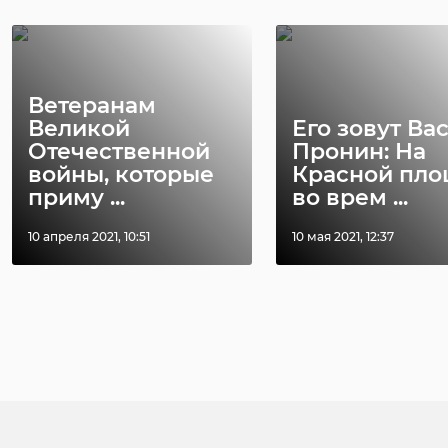
заинтересовалась
прямую лин
ДТП с участием
Дрозденко
пассажир ...
свалку во В ..
Ветеранам
27 февраля, 14:13
19 марта, 17:07
Великой
Его зовут Ва
Отечественной
Пронин: На
войны, которые
Красной пл
приму ...
во врем ...
10 апреля 2021, 10:51
10 мая 2021, 12:37