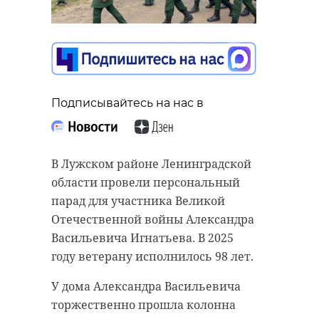
Вечного огня на
производстве в
Дороге жизни
Ленобласти,
городов воинской
получила
славы
компенсацию
07 мая 2025, 11:37
07 мая 2025, 11:38
Подписывайтесь на нас в
В Лужском районе Ленинградской
Подписывайтесь на нас в
Подписывайтесь на нас в
области провели персональный
парад для участника Великой
Отечественной войны Александра
На мемориале "Разорванное
Кингисеппская городская
Васильевича Игнатьева. В 2025
кольцо" (Всеволожский район)
прокуратура провела проверку по
году ветерану исполнилось 98 лет.
проходит торжественно-памятное
факту несчастного случая на
У дома Александра Васильевича
мероприятие в рамках акции
производстве, в результате
торжественно прошла колонна
"Эстафета Вечного огня на Дороге
которого погиб человек. Благодаря