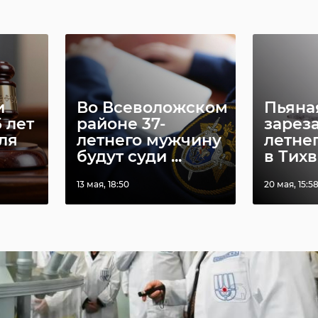
«четвёркой» — тысячи семей, нашедших
ь и опору",
- подчеркнул Александр Дрозденко.
и
Во Всеволожском
Пьяна
 лет
районе 37-
зареза
ля
летнего мужчину
летне
будут суди ...
в Тих
13 мая, 18:50
20 мая, 15:5