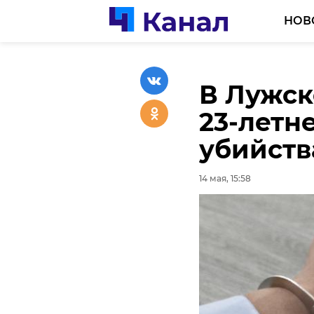
НОВ
В Лужск
Уровень
Более 12
23-летн
Ленобла
санатор
убийств
льготни
14 мая, 15:47
Ленобл
14 мая, 15:58
14 мая, 15:17