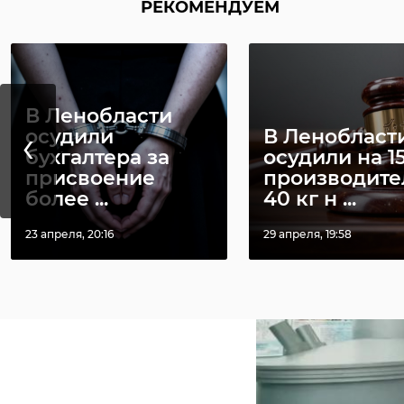
"За нашей 
РЕКОМЕНДУЕМ
стабильност
В Ленобласти
‹
осудили
В Ленобласт
бухгалтера за
осудили на 15
присвоение
производите
более ...
40 кг н ...
23 апреля, 20:16
29 апреля, 19:58