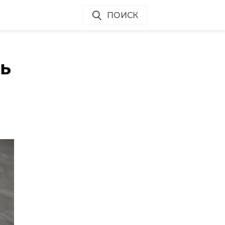
ПОИСК
ть
в