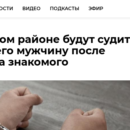
ОСТИ
ВИДЕО
ПОДКАСТЫ
ЭФИР
ом районе будут суди
 бедности в 2025 году 
 тысяч путевок в
его мужчину после
сти опустился до 4,6%
ии приобрели для
а знакомого
ков из Петербурга и
асти