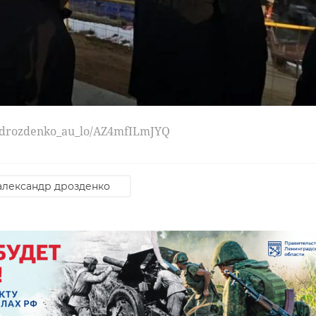
u/drozdenko_au_lo/AZ4mfILmJYQ
александр дрозденко