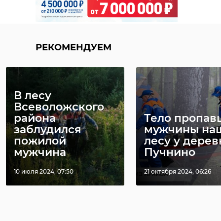
парк монрепо
крым
подарок
роза
РЕКОМЕНДУЕМ
РЕКОМЕНДУЕМ
Поделиться статьей:
В лесу
Всеволожского
района
Тело пропав
заблудился
мужчины на
пожилой
лесу у дерев
Погода в
Почти без
мужчина
Пучнино
Ленобласти 29
дождей и до 
июля: В среду
градусов: по
10 июля 2024, 07:50
21 октября 2024, 06:26
ждут ливни, гро ...
в Ленобла ...
28 июля, 16:08
29 июля, 09:13