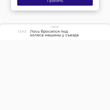
Принять
13:42
Лось бросился под
колеса машины у съезда
с КАД на Шафировском