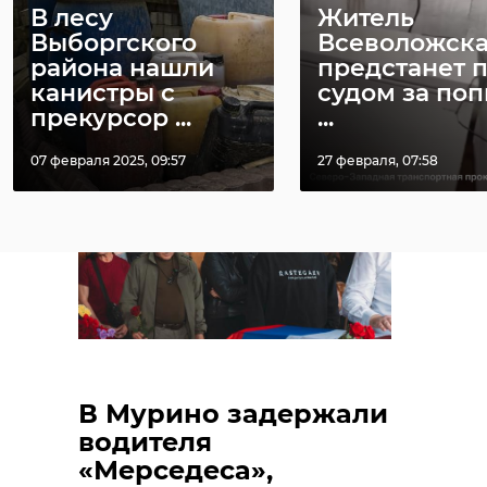
В лесу
Житель
Выборгского
Всеволожск
района нашли
предстанет 
канистры с
судом за поп
прекурсор ...
...
07 февраля 2025, 09:57
27 февраля, 07:58
приозерский район
кабаны
семья кабанов
Поделиться статьей:
В Мурино задержали
водителя
«Мерседеса»,