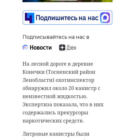
Приозерском районе
16 мая 2025, 06:51
Подписывайтесь на нас в
Подписывайтесь на нас в
Подписывайтесь на нас в
В четверг, 15 мая, жители
На лесной дороге в деревне
Лодейного Поля в последний путь
Конечки (Тосненский район
проводили земляка Павла
У кабанихи из Приозерского
Ленобласти) охотинспектор
Павловича Гужова. Герой из
района Ленинградской области
обнаружил около 20 канистр с
Ленинградской области погиб в
пополнение. Она родила восемь
неизвестной жидкостью.
зоне специальной военной
поросят. Сейчас у малышей
Экспертиза показала, что в них
операции.
полосатый окрас, помогающий в
содержались прекурсоры
маскировке.
наркотических средств.
В последний путь бойца
проводили его родные и близкие,
Восемь поросят - среднее число
Литровые канистры были