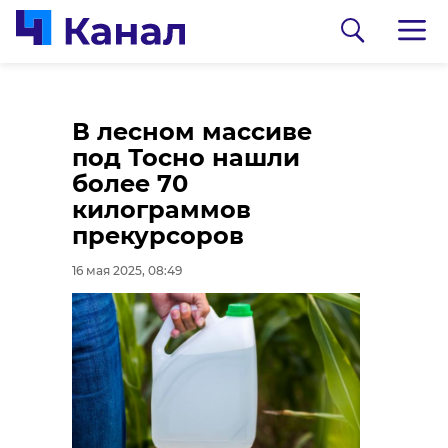
В Лодейном Поле
В лесном массиве
простились с
под Тосно нашли
погибшим в зоне
более 70
СВО Павлом
килограммов
Гужовым
прекурсоров
16 мая 2025, 07:15
16 мая 2025, 08:49
0:00
/ 0:00
Павел Глазков
Кабаниха родила
восемь поросят в