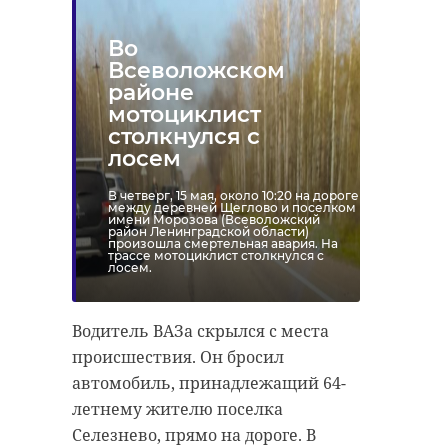
Во
Всеволожском
районе
мотоциклист
столкнулся с
лосем
В четверг, 15 мая, около 10:20 на дороге
между деревней Щеглово и поселком
имени Морозова (Всеволожский
район Ленинградской области)
произошла смертельная авария. На
трассе мотоциклист столкнулся с
лосем.
Водитель ВАЗа скрылся с места
происшествия. Он бросил
автомобиль, принадлежащий 64-
летнему жителю поселка
Селезнево, прямо на дороге. В