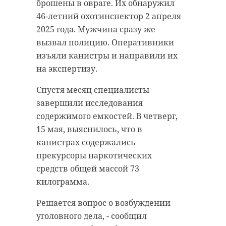
коллеги и друзья, официальные
для мамы-кабанихи. Редко у них
брошены в овраге. Их обнаружил
лица и волонтеры. Ленинградцы
появляется на свет больше десяти
46-летний охотинспектор 2 апреля
сказали в адрес погибшего
детенышей. Максимум для диких
2025 года. Мужчина сразу же
земляка много искренних и
свиней - 15 малышей.
вызвал полицию. Оперативники
добрых слов.
изъяли канистры и направили их
Как рассказал в пятницу, 16 мая,
на экспертизу.
Церемония прощания
биолог и автор канала «Каждой
сопровождалась военным
твари по паре» Павел Глазков,
Спустя месяц специалисты
духовым оркестром и почетным
кабаны являются самыми
завершили исследования
караулом. Отпевание героя
плодовитыми животными среди
содержимого емкостей. В четверг,
провел настоятель храма святых
копытных. Они способны
15 мая, выяснилось, что в
первоверховных апостолов Петра
размножаться уже на первом году
канистрах содержались
и Павла Михаил Николаев.
жизни.
прекурсоры наркотических
средств общей массой 73
Отметим, Павел Павлович Гужов
Поросята рождаются полосатыми.
килограмма.
родился 9 августа 1969 года. Он
Маскировочная окраска
вырос в деревне Шамокша,
постепенно исчезает к 4–5
Решается вопрос о возбуждении
окончил лодейнопольское
месяцам. Кабанчикам, попавшим
уголовного дела, - сообщил