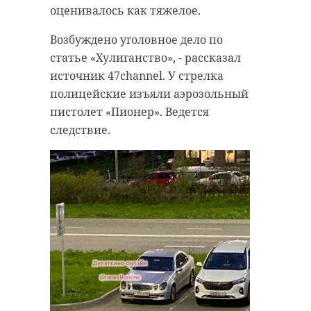
оценивалось как тяжелое.
Возбуждено уголовное дело по
статье «Хулиганство», - рассказал
источник 47channel. У стрелка
Фото: Телеканал «СвирьИнфо»
полицейские изъяли аэрозольный
пистолет «Пионер». Ведется
следствие.
лодейное поле
спецоперация
церемония прощания
погибший солдат
Поделиться статьей: