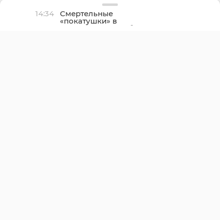
14:34
Смертельные
«покатушки» в
Ленинградской области
погиб пассажир
снегоболотохода