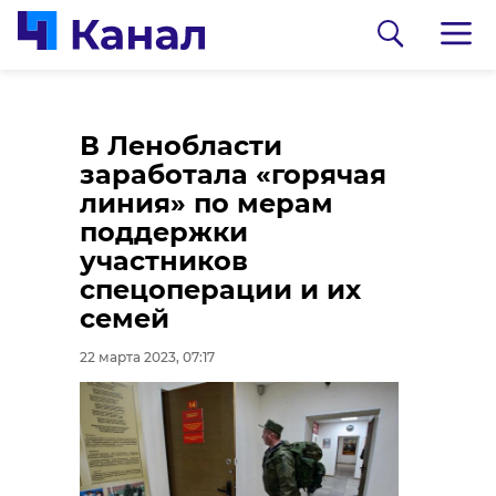
В Буграх
В Ленобласти
канализационные
заработала «горячая
сточные воды
линия» по мерам
сбрасывались в
поддержки
канаву
участников
спецоперации и их
22 марта 2023, 06:56
0:00
/ 0:00
семей
Пресс-служба ГУ МВД России по г.Санкт-
Петербургу и Ленинградской области
22 марта 2023, 07:17
Подписывайтесь на нас в
Угонщика из