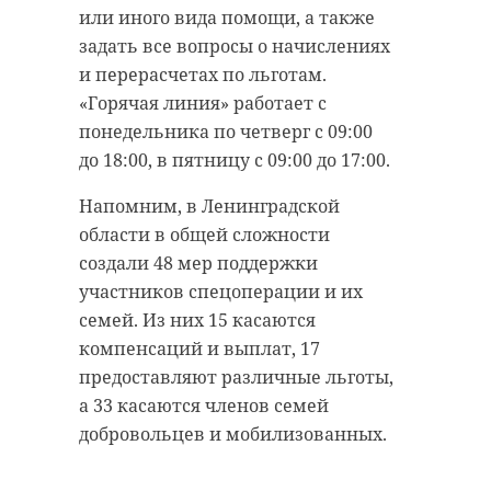
Через громкоговорители
или иного вида помощи, а также
обследования. Водоканалу нужно
полицейские потребовали
задать все вопросы о начислениях
дополнительно изучить участок
водителя остановиться. Однако он
и перерасчетах по льготам.
канализационной сети и принять
добавил газу и попытался
«Горячая линия» работает с
меры по недопущению
скрыться. Началось
понедельника по четверг с 09:00
загрязнения окружающей среды и
преследование. Во время погони
до 18:00, в пятницу с 09:00 до 17:00.
разливов стоков на прилегающие
преступник увеличивал скорость
территории.
и совершал резкие перестроения,
Напомним, в Ленинградской
создавая угрозу жизни и здоровью
области в общей сложности
В настоящий момент
других водителей. Угонщик ловко
создали 48 мер поддержки
канализационная насосная
объезжал автомобили
участников спецоперации и их
станция работает в штатной
сотрудников полиции, которые
семей. Из них 15 касаются
режиме, - рассказали во вторник,
пытались блокировать машину.
компенсаций и выплат, 17
21 марта, в пресс-службе
предоставляют различные льготы,
эконадзора. Сброс неочищенных
Погоня закончилась в городе
а 33 касаются членов семей
стоков на поверхность не
Любань. Преступник не справился
добровольцев и мобилизованных.
зафиксирован. Материалы
с управлением и влетел в сугроб.
обследования были переданы в
Инспекторы ДПС тут же