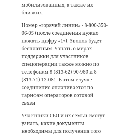
мужчину, сотрудники ДПС
осуществил аварийный сброс
мобилизованных, а также их
устроили за преступником
части стоков хозяйственно-
близких.
настоящую погоню по
бытовой канализации в
Ленинградской области и
Номер «горячей линии» - 8-800-350-
близлежащую канаву.
воспользовались табельным
06-05 (после соединения нужно
Инспекторы нашли
оружием.
нажать цифру «1»). Звонок будет
железобетонную трубу, которая
бесплатным. Узнать о мерах
выходит от сетей водоотведения
В пятницу, 17 марта, в полицию
поддержки для участников
напрямую в канаву.
Санкт-Петербурга поступила
спецоперации также можно по
информация от коллег из Великого
В эконадзоре отмечают, что
телефонам 8 (813-62) 90-980 и 8
Новгорода об угоне легковушки.
Водоканал должен был
(813-71) 12-081. В этом случае
Автомобиль, по данным
предусмотреть надежность
соединение оплачивается по
следствия, мог находиться в
электроснабжения объектов
тарифам операторов сотовой
Северной столице. В тот же на 615-
канализации через резервную
связи
м километре трассы М-10 «Россия»
автономную электростанцию и
в Тосненском районе наряд ДПС
Участники СВО и их семьи смогут
обустроить аварийные емкости
заметил иномарку.
узнать, какие документы
для стоков. В адрес компании
необходимы для получения того
направили результаты