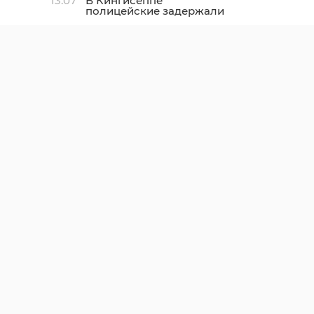
13:07
В Кингисеппе
полицейские задержали
воровку-домушницу