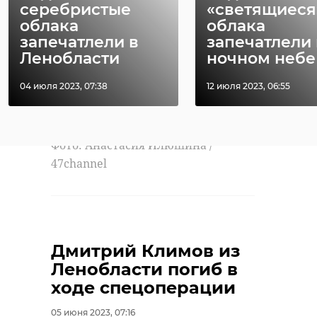
серебристые
«светящиеся
документ уже
облака
облака
утратил смысл.
запечатлели в
запечатлели 
Сергей Перминов,
Ленобласти
ночном небе .
член Совета
04 июля 2023, 07:38
12 июля 2023, 06:55
Федерации
Фото: Анастасия Илюшина /
47channel
сергей перминов
совет федерации
украина
Дмитрий Климов из
Ленобласти погиб в
договор
ходе спецоперации
05 июня 2023, 07:16