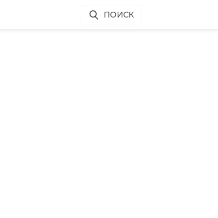
ПОИСК
и
ве
е