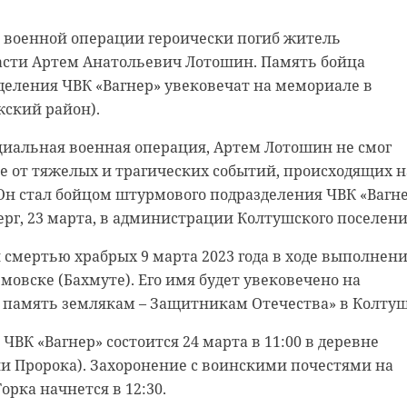
 24 марта, в Ленинградской области наблюдали мощно
Охотники за огнями Авроры выезжали на безлюдные
регионом посетил управляющий отделением Банка
й военной операции героически погиб житель
ать захватывающие снимки, а жители Мурино могли
дской области Сергей Григорьев. Он встретился с глав
асти Артем Анатольевич Лотошин. Память бойца
переливы прямо из своих окон.
ллиным в рамках рабочей встречи. Стороны
еления ЧВК «Вагнер» увековечат на мемориале в
трудничестве для повышения уровня финансовой
жский район).
ого сияния, снятого из квартиры, поделился читатель
ей 47 региона и противодействия мошенникам.
над городом можно было увидеть зеленовато-бирюзовы
циальная военная операция, Артем Лотошин не смог
ные искры взмывали вверх, оказываясь практически н
динив усилия, мы сможем не только поднять уровень
не от тяжелых и трагических событий, происходящих н
елей.
ности наших жителей, но и помочь им защититься от
 Он стал бойцом штурмового подразделения ЧВК «Вагне
совых махинаций", - отметил Тимур Зайнуллин.
верг, 23 марта, в администрации Колтушского поселени
нием Банка России в свою очередь рассказал, что
смертью храбрых 9 марта 2023 года в ходе выполнен
47channel
ЦУР позволит расширить форматы и каналы
мовске (Бахмуте). Его имя будет увековечено на
ающие снимки сделали охотники за северным сияние
а России с жителями Ленинградской области и позво
 память землякам – Защитникам Отечества» в Колтуш
ярви (Всеволожский район). Фотографии были
е целевые аудитории, которые смогут оперативно
ЧВК «Вагнер» состоится 24 марта в 11:00 в деревне
еграм-канале «Астро Фото Болото». В Волоярви небо
ную информацию по актуальным финансовым темам.
и Пророка). Захоронение с воинскими почестями на
выми и зелеными оттенками. Огни Авроры танцевали
ества ЦУР и Банк России будут проводить в
орка начнется в 12:30.
, а также яркими переливами поднимались над голов
асти совместные информационные кампании, а также