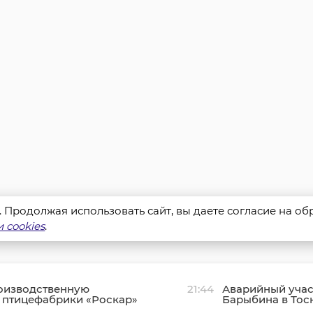
s. Продолжая использовать сайт, вы даете согласие на о
 cookies
.
оизводственную
21:44
Аварийный учас
 птицефабрики «Роскар»
Барыбина в Тос
ском районе подключили
отремонтировал