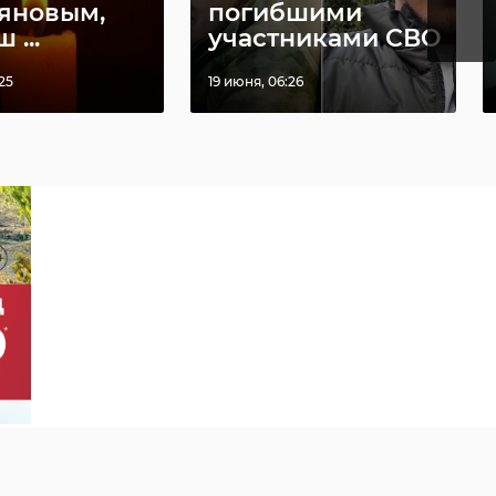
яновым,
погибшими
 ...
участниками СВО
25
19 июня, 06:26