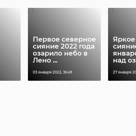
Первое северное
Яркое
сияние 2022 года
сияни
озарило небо в
январ
Лено ...
над озе
03 января 2022, 16:49
27 января 20