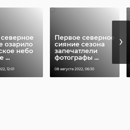
›
 северное
Первое северное
е озарило
сияние сезона
ское небо
запечатлели
 ...
фотографы ...
22, 12:01
08 августа 2022, 06:30