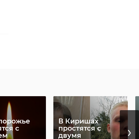
порожье
В Киришах
›
тся с
простятся с
ем
двумя