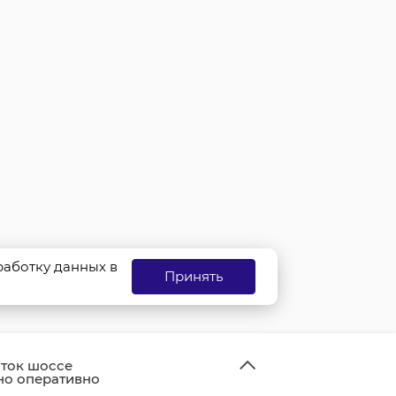
бработку данных в
Принять
ток шоссе
но оперативно
и и открыли для