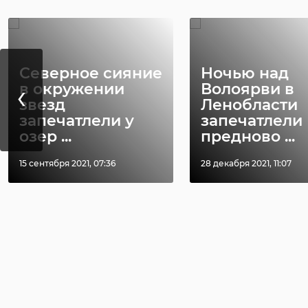
Северное сияние
Ночью над
‹
в окружении
Волоярви в
звезд
Ленобласти
запечатлели у
запечатлели
озер ...
предново ...
15 сентября 2021, 07:36
28 декабря 2021, 11:07