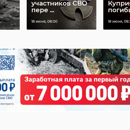
участников СВО
Купри
пере ...
погибш
18 июня, 08:00
18 июня, 08: