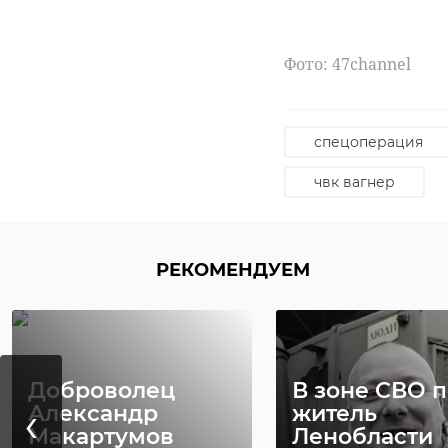
наблюдателей.
социологические и 
Фото: 47channel
Фото: ЦУР Ленингра
спецоперация
чвк вагнер
цур
банк
РЕКОМЕНДУЕМ
Доброволец
В зоне СВО 
‹
полярное сияние
Александр
житель
Макартумов
Ленобласти