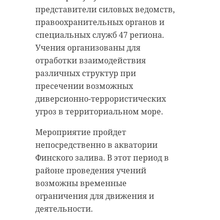
представители силовых ведомств,
правоохранительных органов и
специальных служб 47 региона.
Учения организованы для
отработки взаимодействия
различных структур при
Фото: 47 канал
пресечении возможных
диверсионно-террористических
угроз в территориальном море.
Светлое Христово Воскресение
Мероприятие пройдет
тихвинская епархия
непосредственно в акватории
Финского залива. В этот период в
районе проведения учений
Поделиться статьей:
возможны временные
ограничения для движения и
деятельности.