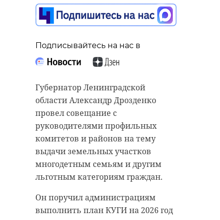
Подписывайтесь на нас в
Подписывайтесь на нас в
Подписывайтесь на нас в
Губернатор Ленинградской
области Александр Дрозденко
В Ленинградской области
провел совещание с
С начала года более 35,7 тысячи
проходит юбилейный X фестиваль
руководителями профильных
жителей Петербурга и
"Светлое Христово Воскресение", в
комитетов и районов на тему
Ленинградской области старше 80
котором участвуют более ста
выдачи земельных участков
лет начали автоматически
школьников в возрасте от 7 до 17
многодетным семьям и другим
получать повышенную выплату к
лет. Мероприятие проводится в
льготным категориям граждан.
пенсии от регионального
2026 году и посвящено празднику
Он поручил администрациям
отделения Социального фонда
Пасхи.
выполнить план КУГИ на 2026 год
России.