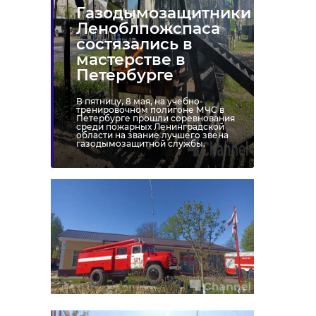
Газодымозащитники
Леноблпожспаса
состязались в
мастерстве в
Петербурге
В пятницу, 8 мая, на учебно-
тренировочном полигоне МЧС в
Петербурге прошли соревнования
среди пожарных Ленинградской
области на звание лучшего звена
газодымозащитной службы.