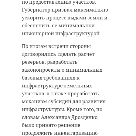
Фестиваль объединил учащихся
по предоставлению участков.
Пенсионеры, достигшие 80-
школ, учреждений
Губернатор призвал максимально
летнего возраста, имеют право на
дополнительного образования,
ускорить процесс выдачи земли и
увеличение фиксированной части
детских школ искусств,
обеспечить ее минимальной
страховой пенсии по старости.
музыкальных школ, а также
инженерной инфраструктурой.
Она удваивается один раз — в
воскресных школ храмов
По итогам встречи стороны
месяц, следующий за днем
Гатчинской, Тихвинской и
договорились сделать расчет
рождения.
Выборгской епархий. Участники
резервов, разработать
соревнуются в трех основных
В 2026 году размер фиксированной
законопроекты о минимальных
номинациях — народное и
выплаты составляет 9 584,69
базовых требованиях к
академическое вокальное
рубля. После достижения 80 лет
инфраструктуре земельных
исполнение, а также
сумма увеличивается до 19 169,38
участков, а также проработать
инструментальное творчество.
рубля в месяц. Обращаться с
механизм субсидий для развития
Кроме того, в тех же возрастных
заявлением для перерасчета не
инфраструктуры. Кроме того, по
категориях оцениваются
нужно — он проводится
словам Александра Дрозденко,
художественные работы на
автоматически, рассказал
было принято решение
пасхальную тематику.
управляющий Отделением
продолжить инвентаризацию