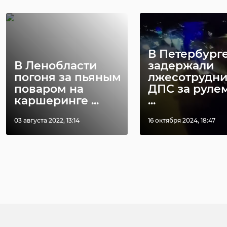
В Петербург
В Ленобласти
задержали
погоня за пьяным
лжесотрудни
поваром на
ДПС за руле
каршеринге ...
...
03 августа 2022, 13:14
16 октября 2024, 18:47