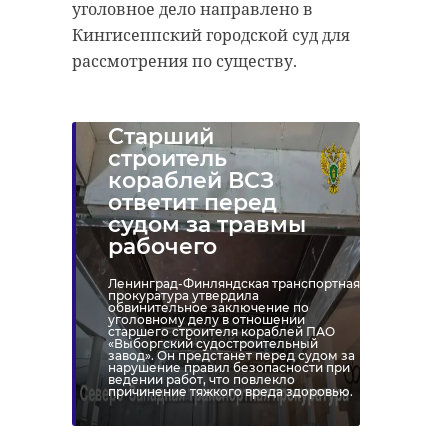
уголовное дело направлено в
Кингисеппский городской суд для
рассмотрения по существу.
Старший
строитель
кораблей ВСЗ
ответит перед
судом за травмы
рабочего
Ленинград-Финляндская транспортная
прокуратура утвердила
обвинительное заключение по
уголовному делу в отношении
старшего строителя кораблей ПАО
«Выборгский судостроительный
завод». Он предстанет перед судом за
нарушение правил безопасности при
ведении работ, что повлекло
причинение тяжкого вреда здоровью.