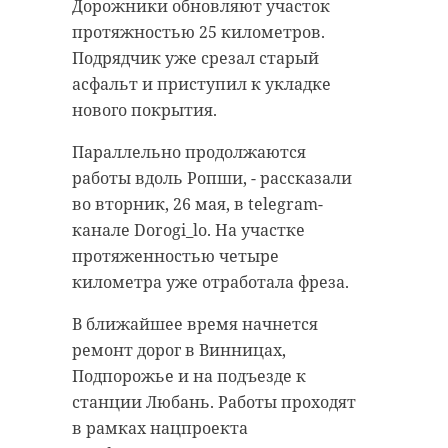
Тихвинского района, вандал
Дорожники обновляют участок
Женщина сообщила о пропаже
получил 180 часов обязательных
протяжностью 25 километров.
своей кожаной куртки
работ. Его также обязали
Подрядчик уже срезал старый
стоимостью 20 тысяч рублей.
возместить нанесенный ущерб в
асфальт и приступил к укладке
размере 394 тысяч рублей.
Сотрудники транспортной
нового покрытия.
полиции установили, что
Напомним, преступление было
Параллельно продолжаются
пострадавшая забыла свою куртку
совершено в марте 2026 года.
работы вдоль Ропши, - рассказали
на скамейке напротив выхода на
Мужчина, находившийся в
во вторник, 26 мая, в telegram-
посадку. Оставленную вещь
состоянии сильного алкогольного
канале Dorogi_lo. На участке
заметила 60-летняя пассажирка.
опьянения, намеренно уронил
протяженностью четыре
Она убедилась, что за ее
скульптуру «Шмель»,
километра уже отработала фреза.
действиями никто не наблюдает,
отсылающей к опере
и положила чужую куртку в свою
В ближайшее время начнется
Н.А.Римского-Корсакова.
сумку.
ремонт дорог в Винницах,
Злоумышленника задержали на
Подпорожье и на подъезде к
После этого злоумышленница
следующий день. В отношении
станции Любань. Работы проходят
улетела рейсом «Санкт-Петербург -
мужчины было возбуждено
в рамках нацпроекта
Новосибирск», - рассказали во