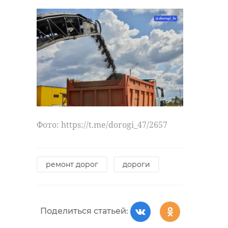
Фото: https://vk.com/wall-
147238151_149470
тихвин
вандалы
вандализм
Фото: https://t.me/dorogi_47/2657
Поделиться статьей:
ремонт дорог
дороги
Поделиться статьей: