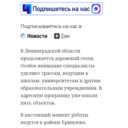
чужую куртку и
улетела в
Новосибирск
Подписывайтесь на нас в
26 мая, 11:14
Подписывайтесь на нас в
В Ленинградской области
В Ленинградской области суд
продолжается дорожный сезон.
Подписывайтесь на нас в
вынес приговор мужчине,
Особое внимание специалисты
повредившему скульптуру шмеля
уделяют трассам, ведущим к
из «Сказки о царе Салтане»,
школам, университетам и другим
установленную в Тихвине.
В дежурную часть транспортной
образовательным учреждениям. В
Мужчину приговорили к
полиции на территории
адресную программу уже вошли
обязательным работам и штрафу.
Централизованного
пять объектов.
пассажирского терминала
Как уточнили в понедельник, 25
В настоящий момент работы
«Пулково» обратилась 35-летняя
мая, в администрации
ведутся в районе Ермилово.
жительница Санкт-Петербурга.