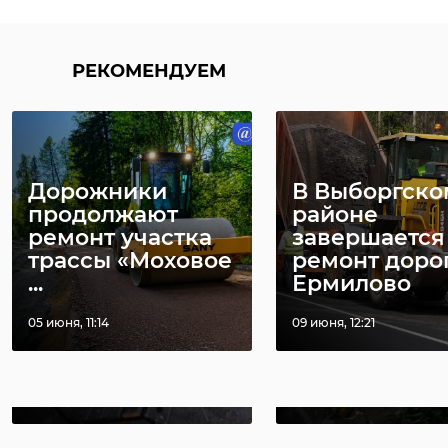
РЕКОМЕНДУЕМ
РЕКОМЕНДУЕМ
Дорожники
В Выборгско
продолжают
районе
ремонт участка
завершается
трассы «Моховое
ремонт доро
...
Ермилово
В Кузьмолово
Вандалы раз
вандалы сломали
игрушки на
05 июня, 11:14
09 июня, 12:21
качели в сквере
новогодней 
Победы
в Сланцах
08 ноября 2024, 08:00
13 декабря 2024, 11:57