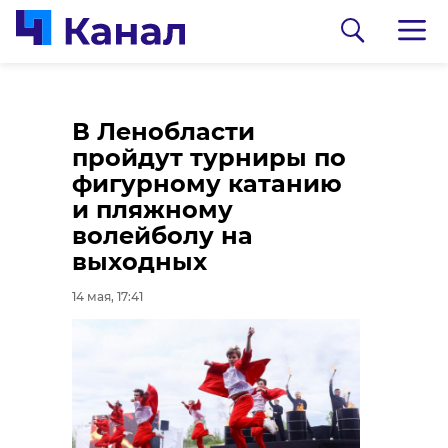
Патриотическа
В Ленобласти
акция «Эстафет
пройдут турниры по
Победы» прошл
фигурному катанию
Ломоносовско
и пляжному
районе
волейболу на
выходных
14 мая, 17:06
14 мая, 17:41