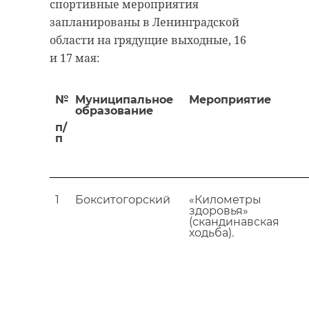
спортивные мероприятия
сельского поселения, тр
запланированы в Ленинградской
– атлеты из Низинского с
области на грядущие выходные, 16
поселения.
и 17 мая:
Фото: https://vk.com/wall-
140912405_6216
№
Муниципальное
Мероприятие
образование
п/
п
ломоносовский район
Эстафета Победы
1
Бокситогорский
«Километры
здоровья»
(скандинавская
Поделиться стать
ходьба).