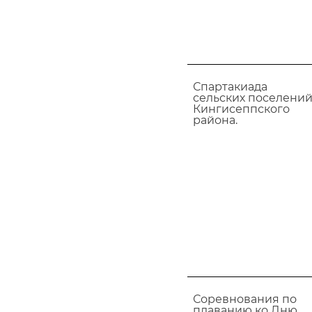
Спартакиада
сельских поселени
Кингисеппского
района.
Соревнования по
плаванию ко Дню