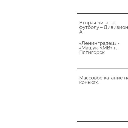
Вторая лига по
футболу – Дивизио
А
«Ленинградец» -
«Машук-КМВ» г.
Пятигорск
Массовое катание н
коньках.