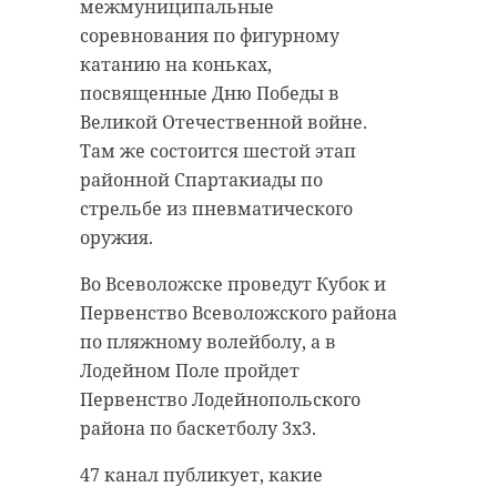
межмуниципальные
Акция началась с торже
соревнования по фигурному
митинга у памятника
катанию на коньках,
«Защитникам Ленинград
посвященные Дню Победы в
неба 1941–1945 гг.». Учас
Великой Отечественной войне.
мероприятия почтили п
Там же состоится шестой этап
героев и возложили цве
районной Спартакиады по
венки к монументу.
стрельбе из пневматического
оружия.
Девять команд успешно
преодолели эстафетную
Во Всеволожске проведут Кубок и
дистанцию, состоящую и
Первенство Всеволожского района
этапов протяженностью 
по пляжному волейболу, а в
метров каждый. По итог
Лодейном Поле пройдет
соревнований первое ме
Первенство Лодейнопольского
заняли спортсмены из А
района по баскетболу 3х3.
городского поселения, вт
47 канал публикует, какие
место – ребята из Ропши