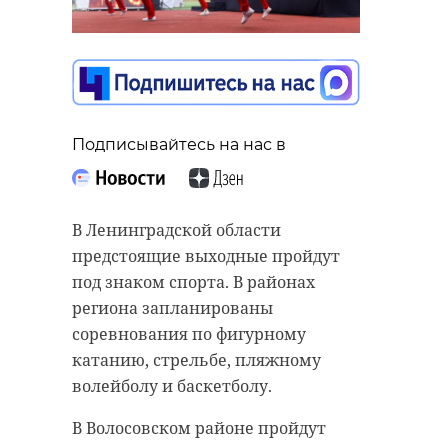
Подписывайтесь на нас 
Подписывайтесь на нас в
В Лебяженском городско
поселении прошла райо
В Ленинградской области
молодежная спортивно-
предстоящие выходные пройдут
патриотическая акция «
под знаком спорта. В районах
Победы». Мероприятие с
региона запланированы
в четверг, 7 мая, в честь 
соревнования по фигурному
годовщины Победы в Ве
катанию, стрельбе, пляжному
Отечественной войне, с
волейболу и баскетболу.
Молодежном центре
В Волосовском районе пройдут
Ломоносовского района.