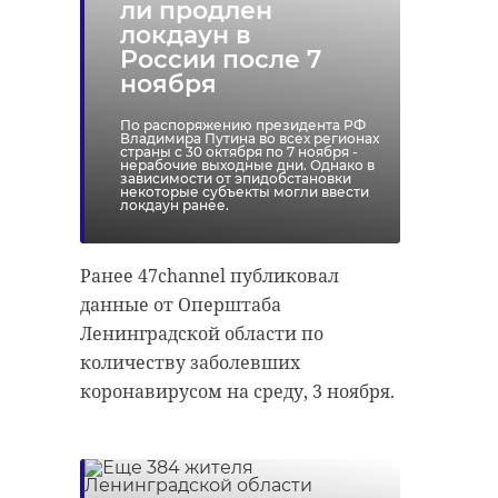
ли продлен
мурманское шоссе
локдаун в
России после 7
лесовосстановление
ФКУ Упрдор «Северо-Запад»
ноября
сохраним лес
По распоряжению президента РФ
Владимира Путина во всех регионах
страны с 30 октября по 7 ноября -
нерабочие выходные дни. Однако в
Поделиться статьей:
зависимости от эпидобстановки
некоторые субъекты могли ввести
Поделиться статьей:
локдаун ранее.
Ранее 47channel публиковал
данные от Оперштаба
Ленинградской области по
количеству заболевших
коронавирусом на среду, 3 ноября.
РЕКОМЕНДУЕМ