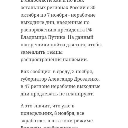
В Ленобласти как и по всех
На 49 километре КАД будут
остальных регионах России с 30
демонтировать часть воздушной
Участие 47 региона в акции
октября по 7 ноября - нерабочие
линии электропередач ВЛ-6 кВ. В
"Сохраним лес" принесло области
выходные дни, введенные по
связи с этим участок между
более 4 миллионов новых
распоряжению президента РФ
Колтушским и Мурманским шоссе
деревьев. Лесовосстановление
Владимира Путина. На данный
полностью перекроют для проезда
провели на территории всех 19
шаг решили пойти для того, чтобы
транспорта, сообщили в среду, 3
лесничеств. По итогу объем
замедлить темпы
ноября, в пресс-службе ФКУ
насаждений в регионе составил
распространения пандемии.
Упрдор «Северо-Запад».
6,5% от всех высаженных
Как сообщил в среду, 3 ноября,
растений в России в ходе акции.
Работы назначены в ночь с 6 на 7
губернатор Александр Дрозденко,
Об этом в среду, 3 ноября,
ноября 2021 года. Перероют
в 47 регионе нерабочие выходные
сообщила пресс-служба
движение в это время с 2:30 до
дни продлевать не планируют.
администрации Ленобласти.
2:50 - по внешнему и внутреннему
А это значит, что уже в
кольцу одновременно.
Итоги мероприятия накануне
понедельник, 8 ноября, все
подвел комитет по природным
Все займет не более 20 минут,
заработает в штатном режиме.
ресурсам Ленинградской области.
пообещал начальник