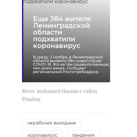
Еще 384 жителя
Ленинградской
области
Между
подхватили
развязками с
Две полосы 
коронавирус
Колтушским и
внешнем ко
Мурманским
КАД перекр
В среду, 3 ноября, в Ленинградской
шоссе на ...
на пять дней
области выявили 384 новых случая
COVID-19. Это на три пациента меньше,
чем днем ранее, сообщает
региональный Роспотребнадзор.
11 июня 2019, 19:40
02 июня 2021, 19:40
Фото: mohamed Hassan с сайта
Pixabay
нерабочие выходные
коронавирус
пандемия