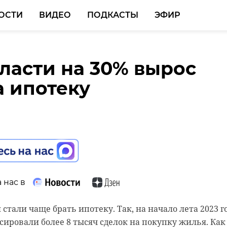
ОСТИ
ВИДЕО
ПОДКАСТЫ
ЭФИР
ласти на 30% вырос
ли вывели из леса у ж
рбанисты предложат
а ипотеку
 Осельки двух женщи
еи по развитию
стка с собакой
ческой
ательности Выборга,
Ладоги и
льбурга
 нас в
 нас в
стали чаще брать ипотеку. Так, на начало лета 2023 г
сировали более 8 тысяч сделок на покупку жилья. Как