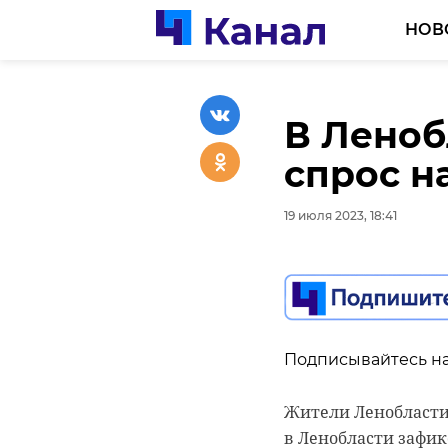
НОВ
В Леноб
Спасате
Юные у
спрос н
станции
свои ид
и подро
туристи
19 июля 2023, 18:41
привлек
19 июля 2023, 18:21
Старой 
Шлиссе
Подписывайтесь на
19 июля 2023, 17:38
Подписывайтесь на
Жители Ленобласти 
в Ленобласти зафик