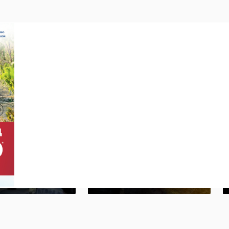
а в
Во Всеволожском
›
нском
районе
е вывели
столкнулись
дившегося
легковушка и
груз ...
:13
15 января, 08:00