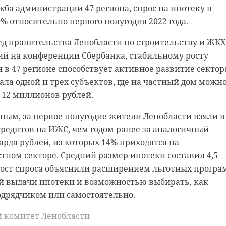
 лесу во Всеволожском районе заблудились трое с собак
жба администрации 47 региона, спрос на ипотеку в
авших отправился поисково-спасательный отряд город
0% относительно первого полугодия 2022 года.
 нас в
ед правительства Ленобласти по строительству и ЖКХ
варийно-спасательной службе Ленобласти, обратный п
ий на конференции Сбербанка, стабильному росту
авят свои идеи экспертам.
и две женщины, подросток и собака. Они заблудились
 в 47 регионе способствует активное развитие сектор
и Осельки.
ала одной и трех субъектов, где на частный дом можн
ласти началась Летняя школа урбаниста. В 2023 году
 12 миллионов рублей.
ыполнять проекты по развитию туристической
Выборга, Старой Ладоги и Шлиссельбурга.
ым, за первое полугодие жители Ленобласти взяли в
кредитов на ИЖС, чем годом ранее за аналогичный
12 молодых специалистов из Москвы и Санкт-Петербург
сь разыскать по координатам добровольцев. В итоге
иарда рублей, из которых 14% приходятся на
имечательности в Выборге, опросили горожан и
аблудившихся из леса.
стном секторе. Средний размер ипотеки составил 4,5
дставителями местного Комитета по внешним связям 
Рост спроса объяснили расширением льготных програ
ред ними стоит задача разработать проекты по
риозерска спасли дрейфующего на лодке рыбака. Муж
й выдачи ипотеки и возможностью выбирать, как
руктуры городской среды. Лучшие идеи имеют высо
традное из-за закончившегося в надувном транспорте
подрядчиком или самостоятельно.
зованными.
й комитет Ленобласти
иста проводится в Ленинградской области по