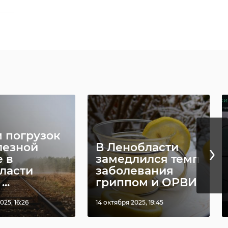
ия.
ы
сле
 погрузок
ере
›
лезной
В Ленобласти
е в
замедлился темп
ласти
заболевания
..
гриппом и ОРВИ
025, 16:26
14 октября 2025, 19:45