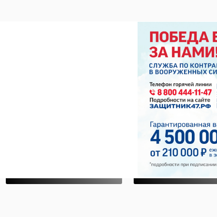
заблудшие в леса
РЕКОМЕНДУЕМ
Спасатели
‹
Спасатели
вывели из ле
Всеволожского
под
района вывели из
Всеволожск
леса заблуд ...
заблудивше ..
25 августа 2021, 16:32
29 марта 2023, 16:57