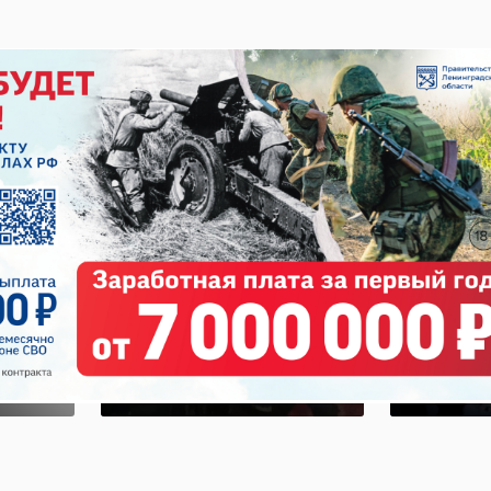
х
Из лес
са
В лесу у станции
Тосне
Орехово
район
ом
заблудился
заблу
.
лыжник
му ...
09 января, 11:10
12 января, 07