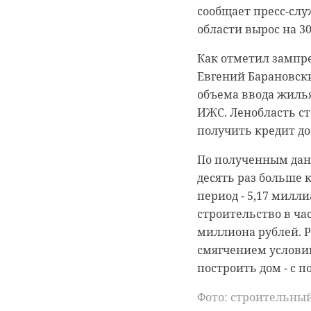
В среду, 19 июля, в
сообщает пресс-слу
На поиски пострад
области вырос на 3
Шлиссельбург.
Подписывайтесь на
Как отметил зампр
Как рассказали в а
Евгений Барановск
24 июля они предст
из массива потерял
объема ввода жилья
районе ж\д станци
ИЖС. Ленобласть ст
В Ленинградской об
получить кредит до
участники будут в
привлекательности 
По полученным данн
десять раз больше 
В среду, 20 июля, 
Пострадавших удало
период - 5,17 милл
осмотрели достопр
спасатели вывели з
строительство в ча
встретились с пре
миллиона рублей. 
туризму. Теперь пе
Ранее спасатели П
смягчением услови
улучшению инфраст
застрял на озере О
построить дом - с 
шансы быть реали
бензина.
Фото: строительны
Летняя школа урбан