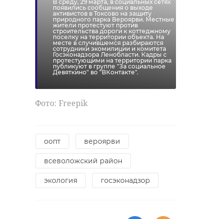
В среду, 29 марта, в социальных сетях
появились сообщения о выходе
активистов в Токсово на защиту
природного парка Вероярви. Местные
жители протестуют против
строительства дороги к коттеджному
поселку на территории объекта. На
месте в случившемся разбираются
сотрудники экомилиции и комитета
Госэконадзора Ленобласти. Кадры с
протестующими на территории парка
публикуют в группе "За социальное
Девяткино" во "ВКонтакте".
Фото: Freepik
оопт
вероярви
всеволожский район
экология
госэконадзор