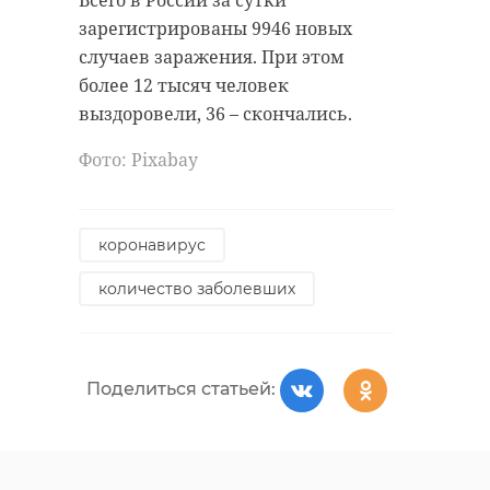
Всего в России за сутки
животные
зарегистрированы 9946 новых
случаев заражения. При этом
спасение животных
более 12 тысяч человек
Фото: Freepik
тонкий лед
выздоровели, 36 – скончались.
Фото: Pixabay
прогноз погоды
Поделиться статьей:
погода в ленобласти
коронавирус
количество заболевших
Поделиться статьей:
Поделиться статьей:
РЕКОМЕНДУЕМ