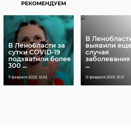
РЕКОМЕНДУЕМ
Погода в
Прогноз пог
Ленобласти на 14
на 15 июня: в
В Ленобласт
июня: облака,
Ленобласти
В Ленобласти за
выявили еще
дожди и грозы
облачно, дож 
сутки COVID-19
случая
подхватили более
заболевания
13 июня, 17:00
14 июня, 16:28
300 ...
...
11 февраля 2023, 12:43
12 февраля 2023, 15:21