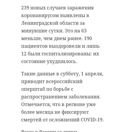
В это воскресенье, 2 апреля, в
На льду реки Свирь в Лодейном
239 новых случаев заражения
Ленинградской области будет
Поле в субботу, 1 апреля, заметили
коронавирусом выявлены в
облачно с прояснениями. В
собаку. На помощь четвероногой
Ленинградской области за
большинстве районов
пришли сотрудники местного
минувшие сутки. Это на 63
прогнозируют небольшой снег
поисково-спасательного отряда.
меньше, чем днем ранее. 190
или мокрый снег.
пациентов выздоровели и лишь
Спасатели в гидрокостюмах
12 были госпитализированы: их
В ночные часы термометры
добрались до животного и
состояние ухудшилось.
покажут от -1 до -6 градусов,
доставил пса на берег, сообщили в
однако местами похолодает до -11.
Аварийно-спасательной службе
Такие данные в субботу, 1 апреля,
Днем воздух прогреется до -1…+4
Ленинградской области.
приводит всероссийский
градусов. Также будет дуть северо-
оперштаб по борьбе с
Фото: Аварийно-спасательная
восточный, северный ветер со
распространением заболевания.
служба Ленинградской области
скоростью от 7 до 12 м/с. На
Отмечается, что в регионе уже
дорогах по-прежнему скользко.
более месяца не фиксируют
смертей от осложнений COVID-19.
Атмосферное давление в течение
аварийно-спасательная служба
суток будет расти.