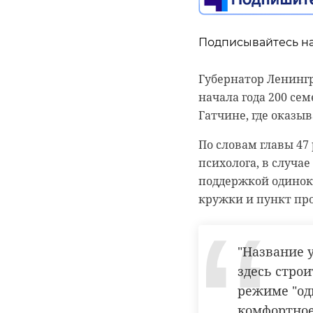
оценил ход работ. 
на борту потерял х
комплекс включает
произошел недалеко
Подписывайтесь на
Находившиеся на су
"Реализаци
Губернатор Ленингр
отметили в прокура
начала года 200 с
обеспечени
стоянки.
Гатчине, где оказ
социальной
Санкт-Петербургск
По словам главы 47
исполнения законод
психолога, в случа
прав пассажиров. 
поддержкой одинок
специалисты.
Он напомнил, что з
кружки и пункт про
искусств и реконст
Фото: https://t.me/sz
необходимым: совр
мультимедийным о
"Название 
санкт-петербург
здесь строи
режиме "од
комфортное