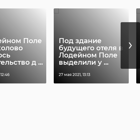
›
ейном Поле
Под здание
колово
будущего отеля в
ось
Лодейном Поле
ельство д ...
выделили у ...
 12:46
27 мая 2021, 13:13