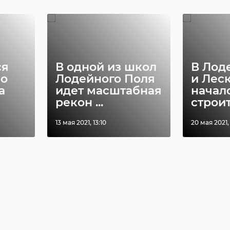
ся
В одной из школ
В Лод
во
Лодейного Поля
и Лес
а
идет масштабная
начал
рекон ...
строит
13 мая 2021, 13:10
20 мая 2021,