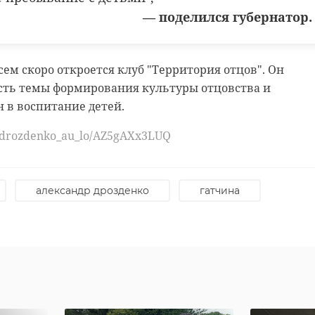
— поделился губернатор.
сем скоро откроется клуб "Территория отцов". Он
сть темы формирования культуры отцовства и
 в воспитание детей.
u/drozdenko_au_lo/AZ5gAXx3LUQ
александр дрозденко
гатчина