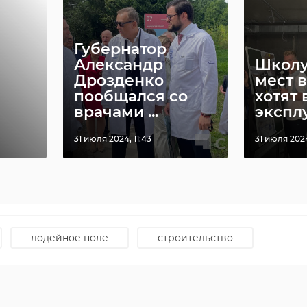
Губернатор
Александр
Школу 
Дрозденко
мест в
пообщался со
хотят 
врачами ...
эксплуа
31 июля 2024, 11:43
31 июля 2024
https://max.ru/stroyblokLO/AZ5eJcSFQHI
u/stroyblokLO/AZ5eJcSFQHI
лодейное поле
строительство