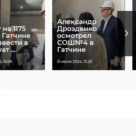
Александр
›
на 1175
Дрозденко
 Гатчине
осмотрел
ввести в
СОШ№4 в
т ...
Гатчине
, 13:06
31 июля 2024, 13:23