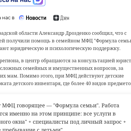
Он напомнил, что физкультурно-оздоровительный
од из-за технической неисправности. Инцидент
 в себя тренажерный зал и помещения для аэробики.
 от Троицкого моста.
 нас в
дне граждане доставлены в пункт назначения. Как
я этих проектов — последовательная работа по
адской области Александр Дрозденко сообщил, что с
туре, пострадавших нет. Катер отбуксирован к месту
емей получили помощь в семейном МФЦ "Формула семь
ю жителей Лодейного Поля доступной
ывают юридическую и психологическую поддержку.
 и спортивной инфраструктурой",
ая транспортная прокуратура проводит проверку
— отметил Валерий Енин.
 региона, в центр обращаются за консультацией юрист
ательства о безопасности судоходства и соблюдения
е сложных семейных и имущественных вопросов, за
Обстоятельства происшествия устанавливают
их мам. Помимо этого, при МФЦ действуют детские
а пять лет в Лодейном Поле построили детскую школу
ката детского инвентаря, где более 40 видов предмето
руировали школу №68 на 450 учеников со всем
tproc/9365
еменным обустройством классов и актового зала
борудованием.
у МФЦ говорящее — "Формула семьи". Работа
прокуратура
тся именно на этом принципе: все услуги в
ного окна" + специалисты под личный запрос +
 пребывание с детьми",