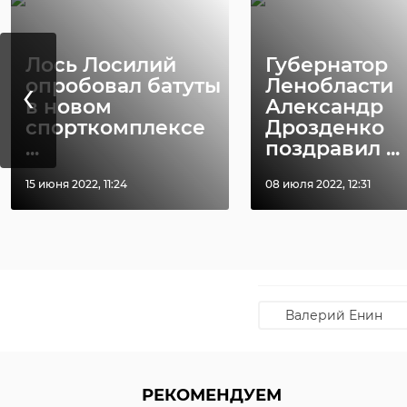
Лось Лосилий
Губернатор
‹
опробовал батуты
Ленобласти
в новом
Александр
спорткомплексе
Дрозденко
...
поздравил ...
15 июня 2022, 11:24
08 июля 2022, 12:31
Фото: https://max.r
Валерий Енин
РЕКОМЕНДУЕМ