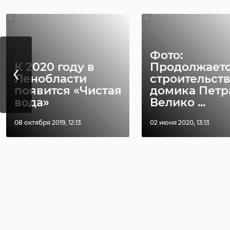
Фото:
‹
К 2020 году в
Продолжает
Ленобласти
строительст
появится «Чистая
домика Петр
вода»
Велико ...
08 октября 2019, 12:13
02 июня 2020, 13:13