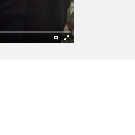
е,
у и
ми