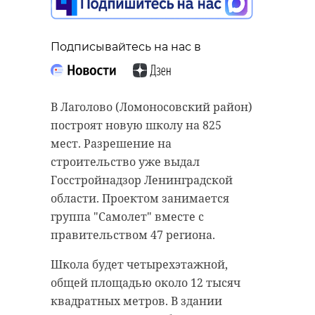
кампанию
26 мая, 10:23
Подписывайтесь на нас в
Подписывайтесь на нас в
В «Социальный кодекс»
В Лаголово (Ломоносовский район)
Подписывайтесь на нас в
Ленинградской области были
построят новую школу на 825
внесены изменения. Для
мест. Разрешение на
многодетных семей с пятью и
строительство уже выдал
более детьми отменили критерий
Губернатор Александр Дрозденко
Госстройнадзор Ленинградской
нуждаемости при выплате на
рассказал о ходе посевной
области. Проектом занимается
школьную форму и
кампании в Ленинградской
группа "Самолет" вместе с
принадлежности, а компенсацию
области. Благодаря хорошей
правительством 47 региона.
родительской платы за детский
погоде, современной технике и
Школа будет четырехэтажной,
сад для третьего и последующих
высокому мастерству
общей площадью около 12 тысяч
детей увеличили до 100%.
специалистов, аграрии уже
квадратных метров. В здании
завершают сев.