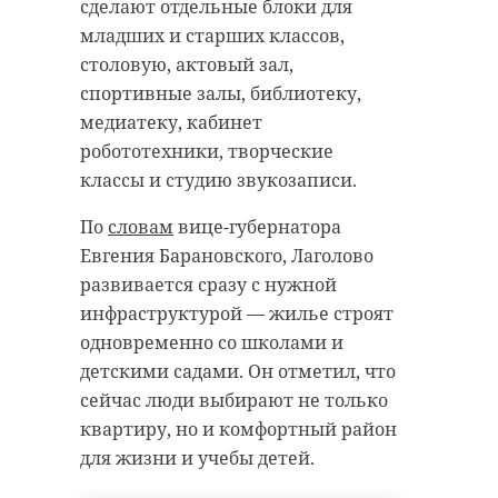
С начала 2026 года в Ленобласти на
сделают отдельные блоки для
4,69% выросло число рождений
Зерновые - пшеницу и ячмень -
младших и старших классов,
третьих и последующих детей. Об
уже посеяли 92% хозяйств. В конце
столовую, актовый зал,
этом на аппаратном совещании
мая, когда земля прогрелась, к
спортивные залы, библиотеку,
рассказала председатель
активной работе приступили
медиатеку, кабинет
комитета по социальной защите
фермеры, выращивающие овощи
робототехники, творческие
населения Анастасия Толмачева.
(выполнено 59% от плана) и
классы и студию звукозаписи.
Она также сообщила о внесении
картофель (41% от всех работ).
По
словам
вице-губернатора
изменений в «Социальный
Во вторник, 26 мая, Александр
Евгения Барановского, Лаголово
кодекс».
Дрозденко поделился в своем
развивается сразу с нужной
В частности, был отменен
telegram-канале кадрами из
инфраструктурой — жилье строят
критерий нуждаемости при
Кировского района. На видео
одновременно со школами и
предоставлении ежегодной
местные фермеры сеют последние
детскими садами. Он отметил, что
выплаты на приобретение
гектары моркови с помощью
сейчас люди выбирают не только
комплекта школьной формы и
специального устройства и
квартиру, но и комфортный район
письменных принадлежностей
современных технологий.
для жизни и учебы детей.
для многодетных семей. Теперь