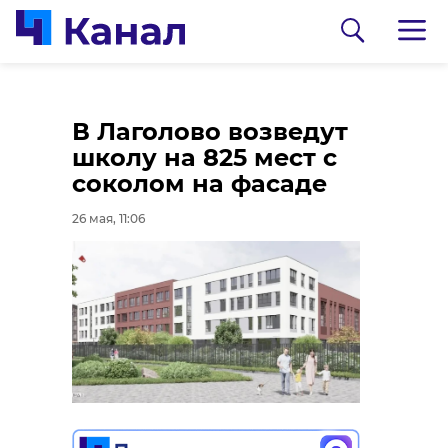
В «Социальный
В Лаголово возведут
кодекс» Ленобласти
школу на 825 мест с
внесли изменения
соколом на фасаде
26 мая, 09:58
26 мая, 11:06
0:00
/ 0:00
Александр Дрозденко/telegram
Аграрии Ленобласти
завершают посевную