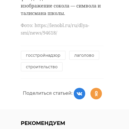
изображение сокола — символа и
from_4961091.htm#
талисмана школы.
Фото: https://lenobl.ru/ru/dlya-
социальный кодекс
smi/news/94618/
многодетные семьи
госстройнадзор
лаголово
Поделиться статьей:
строительство
Поделиться статьей:
РЕКОМЕНДУЕМ