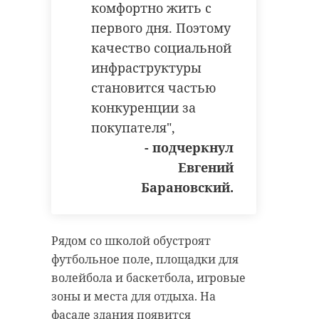
комфортно жить с
первого дня. Поэтому
качество социальной
Поделиться статьей:
Админка Ленобласти/telegram
инфраструктуры
становится частью
конкуренции за
покупателя",
РЕКОМЕНДУЕМ
- подчеркнул
Евгений
Барановский.
Александр
В Ленобласт
Админка Ленобласти/telegram
Дрозденко
аграрии
Рядом со школой обустроят
рассказал о
получили
// Мы есть в
MAX
. Не теряйте. //
футбольное поле, площадки для
весенне-полевых
господдержк
волейбола и баскетбола, игровые
Фото:
рабо ...
2,7 мл ...
зоны и места для отдыха. На
https://www.magnific.com/free-
31 марта 2020, 16:59
15 июня 2020, 19:02
фасаде здания появится
photo/long-shot-with-family-