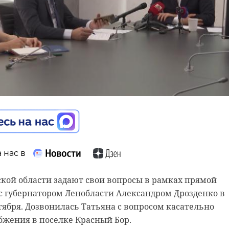
 нас в
 нас в
сти Александр Дрозденко отвечает на вопросы жител
ах прямой телефонной линии. Дозвонился житель
кой области задают свои вопросы в рамках прямой
ьно стелы в честь открытия Верхне-Свирской ГЭС в
с губернатором Ленобласти Александром Дрозденко в
любят проводить различные мероприятия.
тября. Дозвонилась Татьяна с вопросом касательно
бжения в поселке Красный Бор.
в реставрации, отметил звонивший.