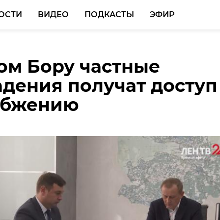
ОСТИ
ВИДЕО
ПОДКАСТЫ
ЭФИР
ом Бору частные
ю стелу в Подпорожь
дения получат доступ
бновить до конца года
абжению