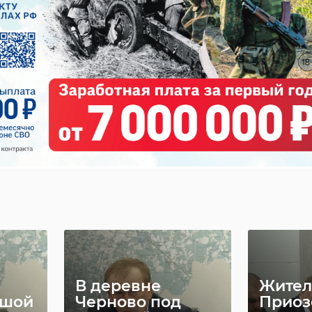
В деревне
Жител
ьшой
Черново под
Приоз