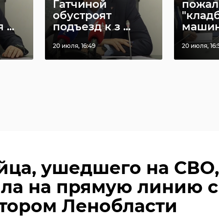
Гатчиной
пожал
обустроят
"клад
...
подъезд к з ...
машин
20 июля, 16:49
20 июля, 16:
йца, ушедшего на СВО,
ла на прямую линию с
тором Ленобласти