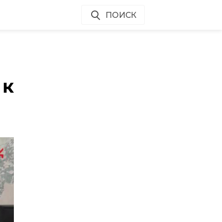
ПОИСК
е
 к