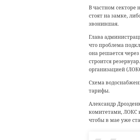
В частном секторе 
В районной админис
стоят на замке, либ
выделены. Объект н
звонившая.
деньги на ремонт. Р
Глава администраци
О плачевном состо
что проблема подк
социальных сетях.
она решается через
Фото: Скриншот пр
строится резервуар
организацией (ЛОК
Схема водоснабжени
подпорожье
тарифы.
Александр Дрозденк
комитетами, ЛОКС и
чтобы в мае уже ст