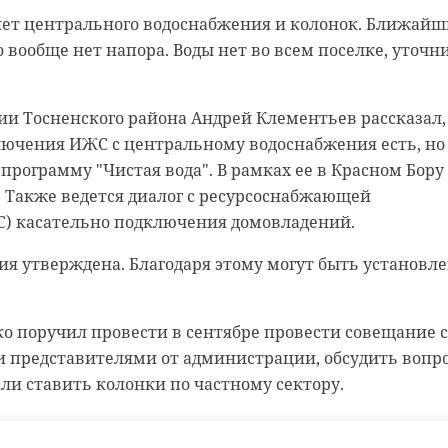
нет центрального водоснабжения и колонок. Ближайши
трации рассказали, что средства на реставрацию ст
о вообще нет напора. Воды нет во всем поселке, уточн
аходится на территории ГЭС, которая и предоставит
аботы хотят провести до конца года.
и Тосненского района Андрей Клементьев рассказал,
янии стелы также ранее сообщали местные жители в
лючения ИЖС с центральному водоснабжения есть, но
 программу "Чистая вода". В рамках ее в Красном Бору
ямой трансляции ЛенТВ24
. Также ведется диалог с ресурсоснабжающей
С) касательно подключения домовладений.
я утверждена. Благодаря этому могут быть установл
о поручил провести в сентябре провести совещание с
 представителями от администрации, обсудить вопро
али ставить колонки по частному сектору.