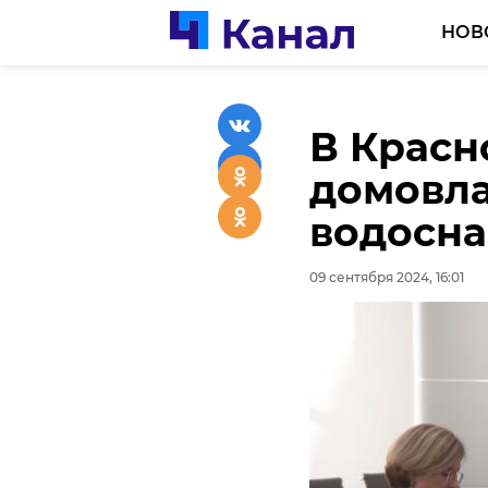
НОВ
В Красн
Памятну
домовла
хотят о
водосн
09 сентября 2024, 16:01
09 сентября 2024, 16:01