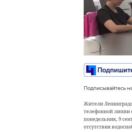
Подписывайтесь на
Подписывайтесь на
Губернатор Ленобла
47 региона в рамк
Жители Ленинградс
Подпорожья касател
телефонной линии 
городе, у которой 
понедельник, 9 сен
отсутствия водосна
Объект нуждается 