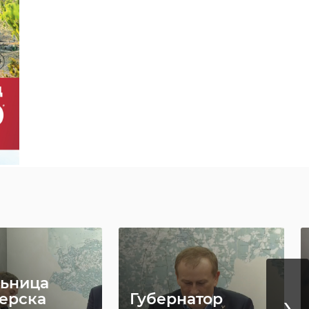
ьница
›
ерска
Губернатор