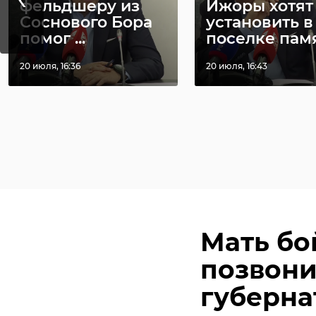
фельдшеру из
Ижоры хотят
Соснового Бора
установить в
помог ...
поселке памя 
20 июля, 16:36
20 июля, 16:43
Мать бо
позвони
губерна