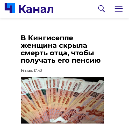
В Ленобласти
Патриотическая
В Кингисеппе
пройдут турниры по
акция «Эстафета
женщина скрыла
фигурному катанию
Победы» прошла в
смерть отца, чтобы
и пляжному
Ломоносовском
получать его пенсию
волейболу на
районе
14 мая, 17:43
выходных
14 мая, 17:06
14 мая, 17:41