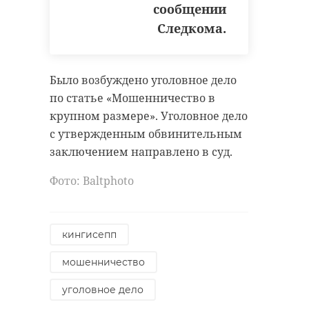
спортивные мероприятия
сообщении
сельского поселения, третье место
запланированы в Ленинградской
– атлеты из Низинского сельского
Следкома.
области на грядущие выходные, 16
поселения.
и 17 мая:
Фото: https://vk.com/wall-
Было возбуждено уголовное дело
140912405_6216
по статье «Мошенничество в
№
Муниципальное
Мероприятие
образование
крупном размере». Уголовное дело
п/
с утвержденным обвинительным
п
ломоносовский район
заключением направлено в суд.
Эстафета Победы
Фото: Вaltphoto
1
Бокситогорский
«Километры
здоровья»
(скандинавская
Поделиться статьей:
ходьба).
кингисепп
мошенничество
уголовное дело