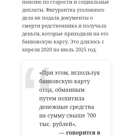
межмуниципальные
пенсию по старости и социальные
соревнования по фигурному
Акция началась с торжественного
доплаты. Фигурантка уголовного
катанию на коньках,
митинга у памятника
дела не подала документы о
посвященные Дню Победы в
«Защитникам Ленинградского
смерти родственника и получала
Великой Отечественной войне.
неба 1941–1945 гг.». Участники
деньги, которые приходили на его
Там же состоится шестой этап
мероприятия почтили память
банковскую карту. Это длилось с
районной Спартакиады по
героев и возложили цветы и
апреля 2020 по июль 2025 год.
стрельбе из пневматического
венки к монументу.
оружия.
Девять команд успешно
«При этом, используя
Во Всеволожске проведут Кубок и
преодолели эстафетную
банковскую карту
Первенство Всеволожского района
дистанцию, состоящую из восьми
отца, обманным
по пляжному волейболу, а в
этапов протяженностью 500–700
путем похитила
Лодейном Поле пройдет
метров каждый. По итогам
денежные средства
Первенство Лодейнопольского
соревнований первое место
на сумму свыше 700
района по баскетболу 3х3.
заняли спортсмены из Аннинского
тыс. рублей»,
городского поселения, второе
47 канал публикует, какие
— говорится в
место – ребята из Ропшинского