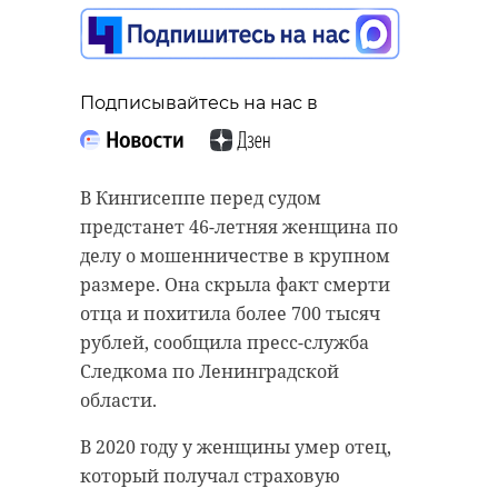
Подписывайтесь на нас в
Подписывайтесь на нас в
Подписывайтесь на нас в
В Кингисеппе перед судом
В Лебяженском городском
предстанет 46-летняя женщина по
В Ленинградской области
поселении прошла районная
делу о мошенничестве в крупном
предстоящие выходные пройдут
молодежная спортивно-
размере. Она скрыла факт смерти
под знаком спорта. В районах
патриотическая акция «Эстафета
отца и похитила более 700 тысяч
региона запланированы
Победы». Мероприятие состоялось
рублей, сообщила пресс-служба
соревнования по фигурному
в четверг, 7 мая, в честь 81-й
Следкома по Ленинградской
катанию, стрельбе, пляжному
годовщины Победы в Великой
области.
волейболу и баскетболу.
Отечественной войне, сообщили в
В 2020 году у женщины умер отец,
Молодежном центре
В Волосовском районе пройдут
который получал страховую
Ломоносовского района.