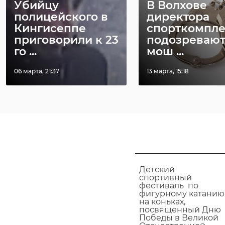
Убийцу
В Волхове
полицейского в
директора
Кингисеппе
спорткомпле
Межмуниципальны
соревнования по
приговорили к 23
подозревают
фигурному катанию
го ...
мош ...
на коньках,
посвященные Дню 
Великой
06 марта, 21:37
13 марта, 15:18
Отечественной
войне.
Детский
спортивный
фестиваль по
фигурному катанию
на коньках,
посвященный Дню
Победы в Великой