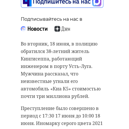
Подписывайтесь на нас в
Подписывайтесь на нас в
Подписывайтесь на нас в
Во вторник, 18 июня, около 17:15 в
Во вторник, 18 июня, в полицию
Около полуночи во вторник, 18
полицию обратились
обратился 38-летний житель
июня, возле деревни Госткино
взволнованные жители
Кингисеппа, работающий
(Лужский район Ленинградской
Ленинградской области. Они
инженером в порту Усть-Луга.
области) мопед врезался в стену
рассказали, что по
Мужчина рассказал, что
гаража. За рулем двухколесного
Александровской улице во
неизвестные угнали его
транспорта находился 16-летний
Всеволожске мужчина ходит с
автомобиль «Киа К5» стоимостью
подросток.
револьвером и гоняется за
почти три миллиона рублей.
людьми.
Как сообщил источник 47channel в
Преступление было совершено в
полиции, студент-первокурсник
Оперативники отправились на
период с 17:30 17 июня до 10:00 18
Морской технической академии
место происшествия и задержали
июня. Иномарку серого цвета 2021