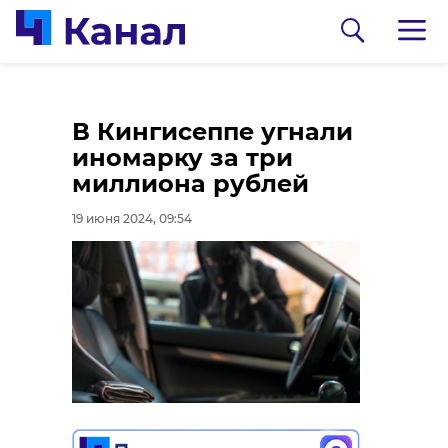
Во Всеволожске
Подросток на мопеде
В Кингисеппе угнали
мигрант гулял по
врезался в стену
иномарку за три
улице с револьвером
гаража в Лужском
миллиона рублей
районе
19 июня 2024, 09:30
19 июня 2024, 09:54
19 июня 2024, 09:07