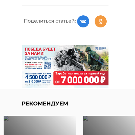
РЕКОМЕНДУЕМ
Поделиться статьей:
Гражданина
Жительница
Узбекистана
Всеволожска
федерально
зарегистрировала
розыске зад
173 мигранта ...
...
18 октября 2019, 15:50
12 октября 2021, 12:24
РЕКОМЕНДУЕМ