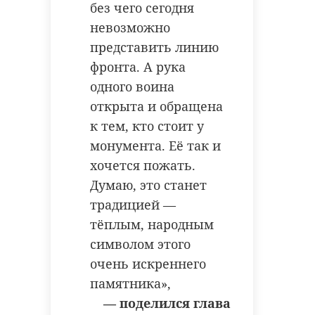
без чего сегодня
Фото: 47 канал
невозможно
Как все проходило - смотрите в
фоторепортаже 47 канала.
представить линию
ивангород
фронта. А рука
одного воина
открыта и обращена
к тем, кто стоит у
Поделиться статьей:
Александр
монумента. Её так и
Дрозденко
участвует в
хочется пожать.
торжествах в
Думаю, это станет
честь Победы в
РЕКОМЕНДУЕМ
традицией —
Кингисеппе
тёплым, народным
В субботу, 9 мая, в Кингисеппском
символом этого
районе Ленинградской области
проходят памятные и праздничные
очень искреннего
мероприятия, посвященные 81-й
годовщине Победы в Великой
Отечественной войне.
памятника»,
В Ивангороде
проходит
В Ивангород
— поделился глава