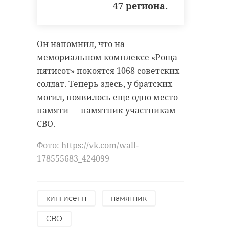
семейный
муниципали
47 региона.
фестиваль "День
презентуют 
Детства"
визитны ...
Он напомнил, что на
01 августа, 10:53
01 августа, 12:00
мемориальном комплексе «Роща
пятисот» покоятся 1068 советских
солдат. Теперь здесь, у братских
могил, появилось еще одно место
памяти — памятник участникам
СВО.
Фото: https://vk.com/wall-
178555683_424099
кингисепп
памятник
СВО