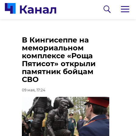
В Ивангороде
Как в Кингисеппе
В Кингисеппе на
развернули
отмечали 81
мемориальном
уникальную копию
годовщину Победы в
комплексе «Роща
штурмового Знамени
Великой
Пятисот» открыли
Победы
Отечественной войне
памятник бойцам
- фоторепортаж
СВО
09 мая, 17:16
09 мая, 17:11
09 мая, 17:24