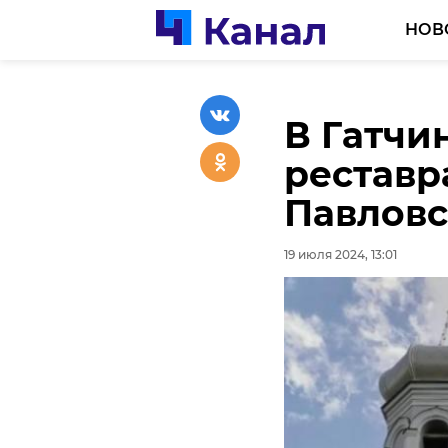
НОВ
В Гатчи
В Киров
В садов
реставр
девочку
района 
Павловс
наркоти
19 июля 2024, 12:37
19 июля 2024, 13:01
19 июля 2024, 12:18