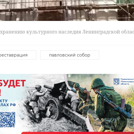
охранению культурного наследия Ленинградской обла
реставрация
павловский собор
 ГУ МВД России по г.Санкт-Петербургу и Ленинградско
йон
задержание
наркотики