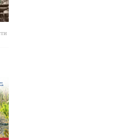
сти
й