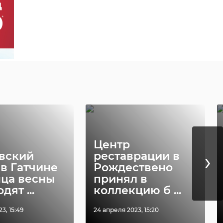
Центр
›
вский
реставрации в
 в Гатчине
Рождествено
нца весны
принял в
дят ...
коллекцию б ...
3, 15:49
24 апреля 2023, 15:20