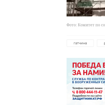
Фото: Комитет по с
гатчина
Фото: Пресс-служба
области
всеволожский ра