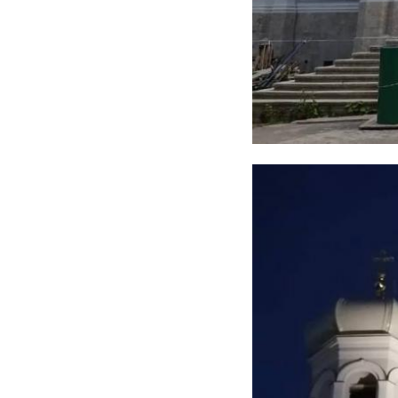
‹
Учитель музыки
Дворник-миг
растлил девочку-
изнасиловал
подростка в
школьницу в
Кировске
поселке Ро
19 сентября 2023, 09:15
27 сентября 2023, 09:15