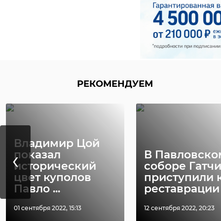
РЕКОМЕНДУЕМ
Владимир Цой
‹
показал
В Павловско
исторический
соборе Гатч
цвет куполов
приступили 
Павло ...
реставрации .
01 сентября 2022, 15:13
12 сентября 2022, 20:23