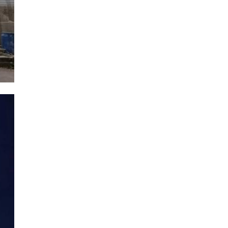
анина
›
истана
Неизвестный
жали за
преследовал двух
ение девочк
мальчиков в
Кировске
024, 10:11
19 апреля 2024, 09:33