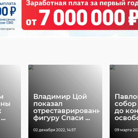
м
Владимир Цой
Павло
ины
показал
собор
к
отреставрированную
до ко
..
фигуру Спаси ...
освобо
02 декабря 2022, 14:57
09 марта 202