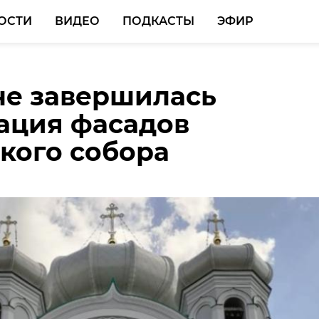
ОСТИ
ВИДЕО
ПОДКАСТЫ
ЭФИР
не завершилась
ске мигрант растлил
одстве Всеволожского
ация фасадов
-подростка
задержали женщину с
кого собора
ками в рюкзаке