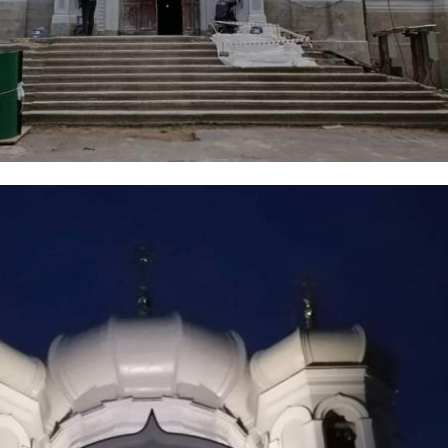
На улице в
Гражд
рант
Кировске
Узбек
неизвестный
задер
развратил
растл
машки
девочку-по ...
...
26 января 2024, 09:59
12 февраля 2