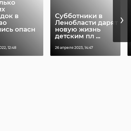
лько
их
›
док в
Субботники в
во
Ленобласти дарят
лись опасн
новую жизнь
детским пл ...
22, 12:48
26 апреля 2023, 14:47