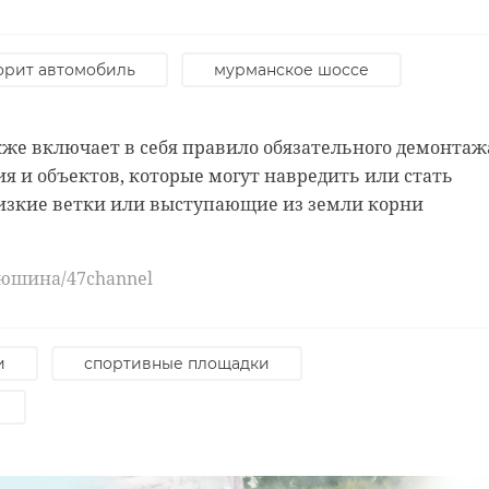
ройства муниципальные образования могут увеличива
орит автомобиль
мурманское шоссе
ов на детских и спортивных территориях — норматив
зательные требования к объектам.
же включает в себя правило обязательного демонтаж
ия и объектов, которые могут навредить или стать
изкие ветки или выступающие из земли корни
люшина/47channel
и
спортивные площадки