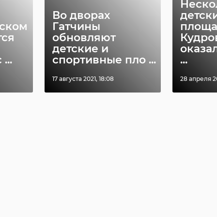
Неско
Во дворах
детск
жском
Гатчины
площа
тся
обновляют
Кудро
детские и
оказа
...
спортивные пло ...
...
17 августа 2021, 18:08
28 апреля 20