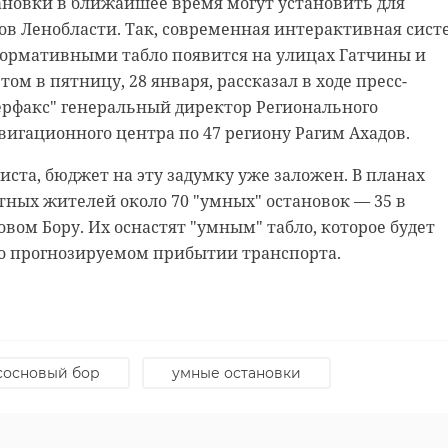
ановки в ближайшее время могут установить для
ов Ленобласти. Так, современная интерактивная сист
формативными табло появится на улицах Гатчины и
этом в пятницу, 28 января, рассказал в ходе пресс-
рфакс" генеральный директор Регионального
гационного центра по 47 региону Рагим Ахадов.
нкт-Петербург"
ста, бюджет на эту задумку уже заложен. В планах
тных жителей около 70 "умных" остановок — 35 в
овом Бору. Их оснастят "умным" табло, которое будет
о прогнозируемом прибытии транспорта.
анском шоссе огонь
жил БМВ
 нас в
 47 региона и безопасности детей в Ленинградской
сосновый бор
умные остановки
единый стандарт для детских, спортивных и досуговы
в пятницу, 28 января, сообщила пресс-служба
нистрации.