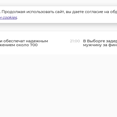
s. Продолжая использовать сайт, вы даете согласие на о
 cookies
.
ти обеспечат надежным
21:00
В Выборге заде
жением около 700
мужчину за фи
Вистино
экстремистов