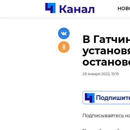
НОВ
В Гатчи
В Леноб
установ
единый 
останов
спорти
28 января 2022, 15:19
28 января 2022, 14:45
Подписывайтесь на