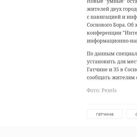
Новые "умные" ост
жителей двух город
с навигацией и ин
Соснового Бора. Об 
конференции "Инте
0:00
/ 0:00
информационно-нави
Видео: "ДТП и ЧП/Са
По данным специали
установить для мес
Гатчине и 35 в Сосн
сообщать жителям 
На Мурм
Фото: Pexels
уничто
Подписывайтесь на
Для единого облика
28 января 2022, 14:23
гатчина
области утвердили 
площадок. Об этом 
региональной адми