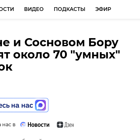
ОСТИ
ВИДЕО
ПОДКАСТЫ
ЭФИР
не и Сосновом Бору
ласти утвердили
ят около 70 "умных"
стандарт для детских 
ок
вных площадок
 нас в