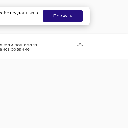
бработку данных в
Принять
ржали пожилого
нансирование