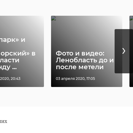
ил
,
парк» и
›
орский» в
Фото и видео:
ели
ласти
Ленобласть до и
ду ...
после метели
2020, 20:43
03 апреля 2020, 17:05
а
из-
рии
 и
ой
ших
от