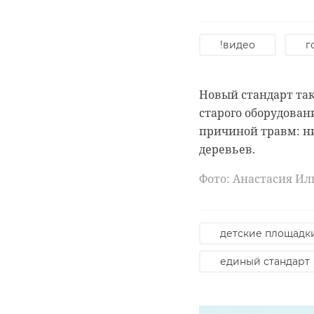
Во время благоуст
!видео
г
количество объект
включают лишь обя
Новый стандарт так
старого оборудован
причиной травм: н
деревьев.
Фото: Анастасия И
детские площадк
единый стандарт