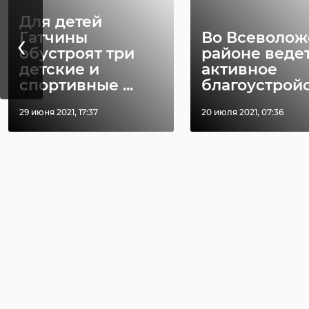
Для детей
‹
Гатчины
Во Всеволо
обустроят три
районе веде
детские и
активное
спортивные ...
благоустройс 
29 июня 2021, 17:37
20 июля 2021, 07:36