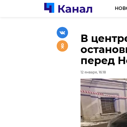
НОВ
В центр
Более 1
Более 2
останов
Ленобла
участву
перед Н
праздн
олимпи
12 января, 16:18
12 января, 16:31
12 января, 16:13