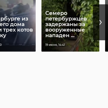
нувшись с
произошло 318
Зом
ДТП
Семеро
›
ербурге из
петербуржцев
2024, 16:57
05 ноября 2025, 11:39
его дома
задержаны за
 трех котов
вооруженные
аку
нападен ...
20
19 июня, 14:41