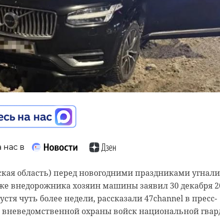
 нас в
 нас в
 нас в
ская область) перед новогодними праздниками угнали
-транспортных происшествий произошло в 47 регионе
таршеклассников из Ленинградской области станут
аже внедорожника хозяин машины заявил 30 декабря 2
ки — с 1 по 11 января, сообщили в Госавтоинспекции
нального этапа Всероссийской олимпиады школьнико
устя чуть более недели, рассказали 47channel в пресс-
 Ленинградской области.
 в понедельник, 12 января. Свои знания они смогут
 вневедомственной охраны войск национальной гвар
дметам, сообщили в правительстве области.
мства, из 1004 аварий 46 были с пострадавшими. В