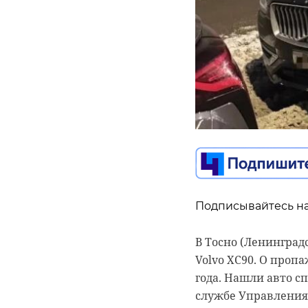
Подписывайтесь на
Подписывайтесь на
Подписывайтесь на
В Тосно (Ленинград
Более 1000 дорожно
Более 2,5 тысячи с
Volvo XC90. О проп
новогодние праздни
участниками регио
года. Нашли авто сп
Санкт-Петербургу и
которая стартовала
службе Управления
показать по 23 пре
По информации ведо