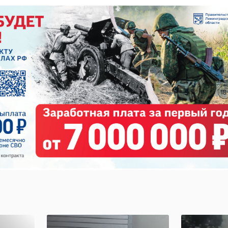
на
Госавтоинспекция
На КА
е
призвала
"Лады"