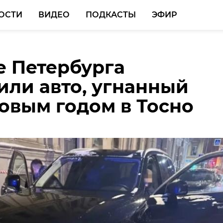
ОСТИ
ВИДЕО
ПОДКАСТЫ
ЭФИР
е Петербурга
000 ДТП произошло в
,5 тыс. ленинградцев
или авто, угнанный
сти в январские
ют во Всероссийской
овым годом в Тосно
ики
аде школьников