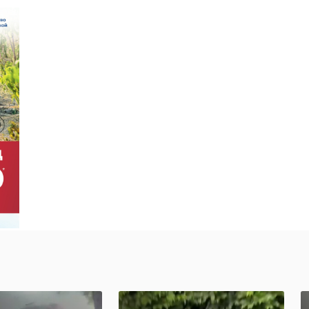
›
Д водитель
В Ленобласти с 1
 погиб,
по 4 ноября