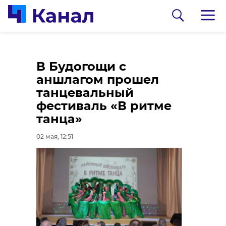
На озере в
В Будогощи с
Приозерском районе
аншлагом прошел
спасатели извлекли
танцевальный
из воды тело
фестиваль «В ритме
утонувшего
танца»
02 мая, 11:41
02 мая, 12:51
0:00
/ 0:00
Видео
https://max.ru/c/-70980010811423/AZ3j-
FJwI2U
В Колпино полиция