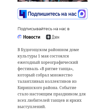
предотвратила
уличные гонки с
участием 30
водителей
Подписывайтесь на нас в
Подписывайтесь на нас в
02 мая, 11:05
В пятницу, 1 мая, в Аварийно-
В Будогощском районном доме
спасательную службу Ленобласти
культуры 1 мая состоялся
Подписывайтесь на нас в
поступило сообщение об
ежегодный хореографический
обнаружении тела в Приозерском
фестиваль «В ритме танца»,
районе Ленинградской области. В
который собрал множество
озере Суходольское утонул
В ночь на 1 мая сотрудники
талантливых коллективов из
мужчина.
Госавтоинспекции предотвратили
Киришского района. Событие
проведение
стало настоящим праздником для
Спасатели, прибывшие на место
несанкционированных уличных
всех любителей танцев и ярких
происшествия,
извлекли
гонок в Колпино. Мероприятие,
выступлений.