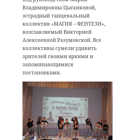
Владимировны Цыганковой,
эстрадный танцевальный
колпино
петербург
коллектив «МАГИЯ – ФЕНТЕЗИ»,
уличные гонки
возглавляемый Викторией
Алексеевной Разумовской. Все
коллективы сумели удивить
Поделиться статьей:
зрителей своими яркими и
запоминающимися
постановками.