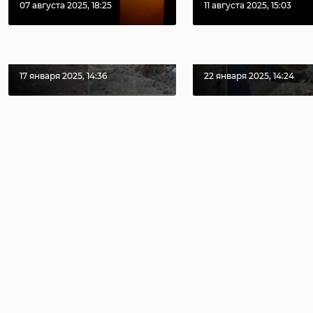
Леноблводоканал
Две бригады
07 августа 2025, 18:25
11 августа 2025, 15:03
в новогодние
Леноблводо
праздники
устраняют а
ликвидировал ...
в Енакиево
17 января 2025, 14:36
22 января 2025, 14:24