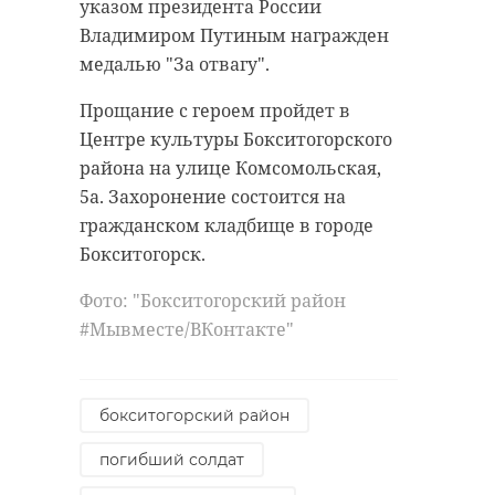
"Движения Первых", отдыхающих
метровый участок трубы, здесь же
указом президента России
в лагере "Восток" в
отремонтировали гидрант и
Владимиром Путиным награжден
Бокситогорском районе 47
задвижки. А на улице Шутова
медалью "За отвагу".
региона.
заменили 90 метров труб.
Прощание с героем пройдет в
Разминочные и физические
В Енакиево за неделю устранили
Центре культуры Бокситогорского
упражнения ребята выполняли
13 аварий. Заменено 15 погонных
района на улице Комсомольская,
под чутким
метров труб на наиболее
5а. Захоронение состоится на
руководством старших сержантов
изношенных отрезках
гражданском кладбище в городе
полиции Никиты Маркова и
магистралей.
Бокситогорск.
Данилы Скворцова,
Фото: "Леноблводоканал"
Фото: "Бокситогорский район
профессионально занимающихся
#Мывместе/ВКонтакте"
силовыми видами спорта, а также
лыжницы Ирины Сергевиной,
леноблводоканал
майора юстиции. После
бокситогорский район
полицейские
Енакиево
продемонстрировали активистам
погибший солдат
акробатические элементы.