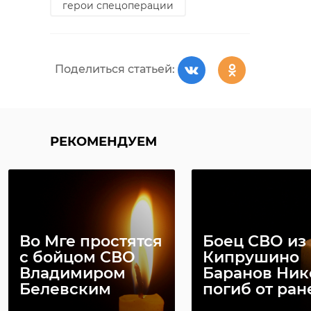
герои спецоперации
Визит стражей порядка не
Поделиться статьей:
ограничился зарядкой.
Сотрудники напомнили
Поделиться статьей:
подросткам о правилах личной
безопасности, поведении в
общественных местах и
интернете.
РЕКОМЕНДУЕМ
!видео
бокситогорск
зарядка со стражами порядка
РЕКОМЕНДУЕМ
Во Мге простятся
Боец СВО из
с бойцом СВО
Кипрушино
Поделиться статьей:
Владимиром
Баранов Ник
Белевским
погиб от ра