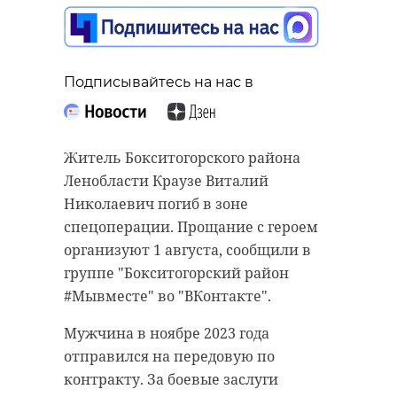
Бокситогорске
провели "Зарядку со
стражем порядка"
Подписывайтесь на нас в
Подписывайтесь на нас в
30 июля 2025, 19:24
Аварийные бригады
Житель Бокситогорского района
"Леноблводоканала" продолжают
Ленобласти Краузе Виталий
Подписывайтесь на нас в
укреплять водную
Николаевич погиб в зоне
инфраструктуру в Донецкой
спецоперации. Прощание с героем
Народной Республике. За
организуют 1 августа, сообщили в
Сотрудники полиции Петербурга
прошедшую неделю специалисты
группе "Бокситогорский район
и Ленобласти 29 июля
устранили 23 аварии.
#Мывместе" во "ВКонтакте".
присоединились к акции "Зарядка
со стражем порядка". Утро по-
10 порывов удалось
Мужчина в ноябре 2023 года
спортивному правоохранители
ликвидировать в Донецке. Так, на
отправился на передовую по
организовали для активистов
улице Скляренко заменили 35-
контракту. За боевые заслуги