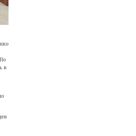
енко
 По
ь в
но
цев