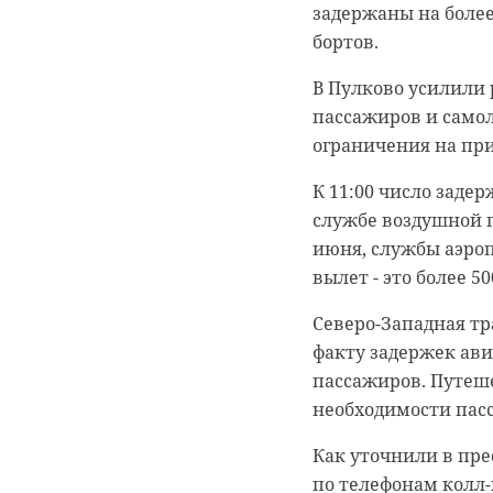
возрасте.
понятный курс и от
задержаны на более
бизнес в Ленобласт
бортов.
Уполномоченный по
Толстова отметила,
Экспозицию раздели
В Пулково усилили 
позднем возрасте, 
северного пейзажа 
пассажиров и самол
комфорта. Вторая ч
ограничения на пр
Депутат Госдумы С
переговоров и обсу
спортсменок. По ее
К 11:00 число заде
писал 47 канал.
сказаться на репро
службе воздушной г
июня, службы аэроп
вылет - это более 5
"Это был ра
Северо-Западная т
Народная п
факту задержек ави
на здоровье
пассажиров. Путеш
выступлени
необходимости пасс
здоровье ю
большим сп
Как уточнили в пр
Маяк Лен
физические
по телефонам колл-ц