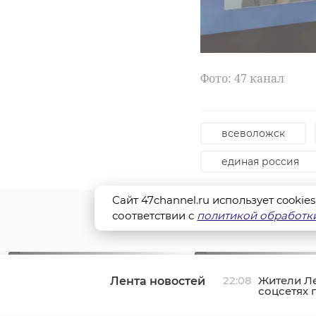
Фото: 47 канал
всеволожск
единая россия
Сайт 47channel.ru использует cookie
соответствии с
политикой обработки
РЕКОМЕНДУЕМ
22:08
Жители Л
Лента новостей
соцсетях 
Партия "Единая
«Единая Рос