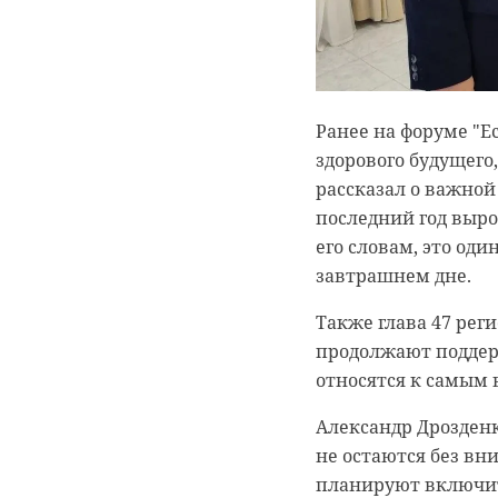
также средств защи
От Ленинградской о
экономическому ра
Ранее на форуме "Е
развития и инвест
здорового будущего
рассказал о важной
последний год выро
его словам, это оди
завтрашнем дне.
Также глава 47 рег
продолжают поддер
относятся к самым
Александр Дрозден
не остаются без в
планируют включит