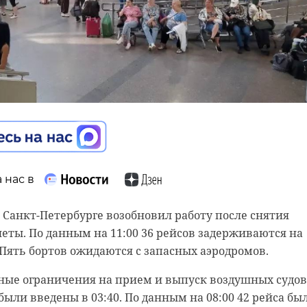
 нас в
 нас в
 нас в
 Санкт-Петербурге возобновил работу после снятия
еты. По данным на 11:00 36 рейсов задерживаются на
етской больнице прошел круглый стол, посвященный
международном экономическом форуме 2026 года
. Пять бортов ожидаются с запасных аэродромов.
доровью подростков. На встрече врачи, общественны
сть представила свой стенд под названием "Маяк". 47
ители власти обсудили, как сохранить здоровье буду
ку не на эффектные декорации, а на идею развития и
ые ограничения на прием и выпуск воздушных судов
у этой теме важно уделять внимание уже в школьном
перед. По замыслу организаторов, маяк символизиру
были введены в 03:40. По данным на 08:00 42 рейса бы