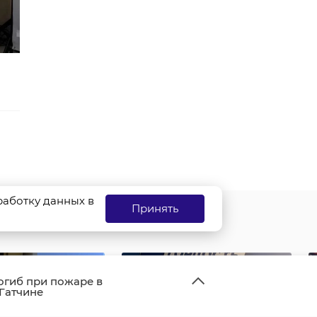
бработку данных в
Принять
огиб при пожаре в
 Гатчине
нференции