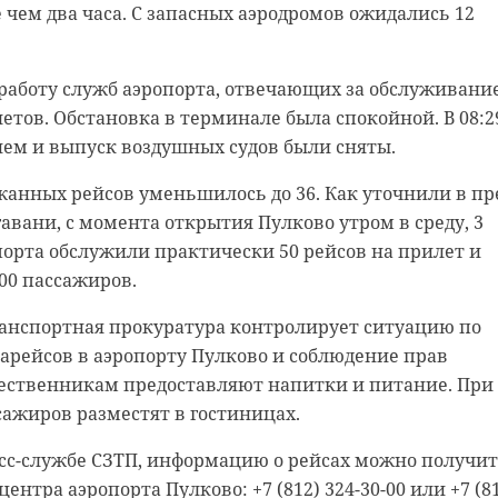
крытость для тех, кто хочет жить, работать и развива
 чем два часа. С запасных аэродромов ожидались 12
и.
 правам ребенка в Ленинградской области Татьяна
 что женщины все чаще становятся мамами в более
ли на две части. Зона "Живи" оформлена в стиле
работу служб аэропорта, отвечающих за обслуживани
поэтому важно заранее заботиться о здоровье девочек.
и показывает сочетание природы и современного
етов. Обстановка в терминале была спокойной. В 08:2
асть — "Работай" — стала площадкой для деловых встр
ием и выпуск воздушных судов были сняты.
ветлана Журова обратила внимание на состояние юны
ждения новых проектов. Подробнее об этом ранее так
 словам, серьезные физические нагрузки в детстве мог
ржанных рейсов уменьшилось до 36. Как уточнили в пр
дуктивном здоровье в будущем.
авани, с момента открытия Пулково утром в среду, 3
орта обслужили практически 50 рейсов на прилет и
000 пассажиров.
зговор о нас, о наших детях и о демографии.
ранспортная прокуратура контролирует ситуацию по
рограмма партии «Единая Россия» делает упор
арейсов в аэропорту Пулково и соблюдение прав
 каждого, а особенно детей. На своем
ественникам предоставляют напитки и питание. При
и я заострила внимание на репродуктивном
ажиров разместят в гостиницах.
ных спортсменок. Порой за медалями и
ортом мы не замечаем, как колоссальные
есс-службе СЗТП, информацию о рейсах можно получи
инградской области
 нагрузки в юном возрасте могут повлиять на
ентра аэропорта Пулково: +7 (812) 324-30-00 или +7 (8