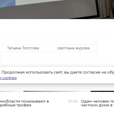
Татьяна Толстова
светлана журова
s. Продолжая использовать сайт, вы даете согласие на о
 cookies
.
енобласти показывают в
21:43
Один человек п
грибные трофеи
частном доме в
сия»
На ко