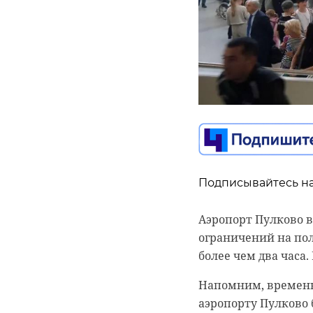
Подписывайтесь на
Подписывайтесь на
Подписывайтесь на
Аэропорт Пулково в
ограничений на пол
Во Всеволожской д
На Петербургском 
более чем два часа
репродуктивному з
Ленинградская обла
деятели и представ
регион сделал став
Напомним, временн
родителей и почем
четкого движения в
аэропорту Пулково 