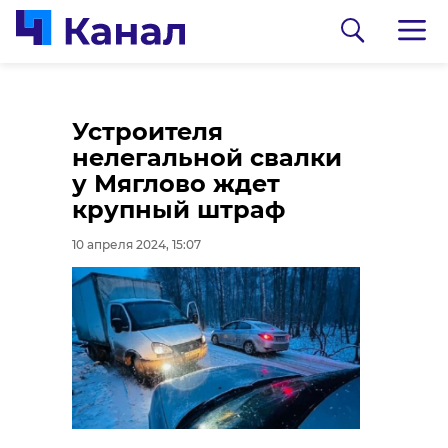
Устроителя
нелегальной свалки
у Мяглово ждет
крупный штраф
10 апреля 2024, 15:07
0:00
0:00
/ 0:00
/ 0:00
Видео: "Доброволец.ЛО/ВКонтакте"
Видео: Официальный телеграм-канал
прокуратуры г. Санкт-Петербурга
Добровольцы
Налетчик на
Ленобласти