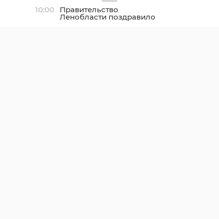
10:00
Правительство
Ленобласти поздравило
жителей с Днем
физкультурника