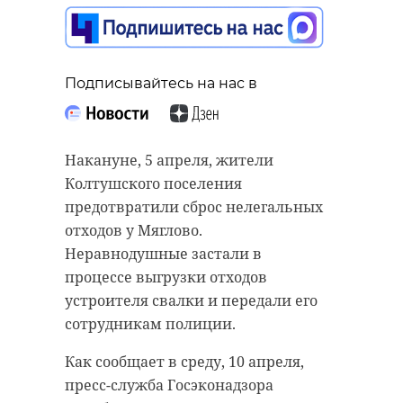
микрофинансовую
передали в зону СВО
организацию в
"Буханку" с
Пушкине отправится
гумпомощью
на 7 лет в колонию
Подписывайтесь на нас в
10 апреля 2024, 14:23
10 апреля 2024, 14:08
Накануне, 5 апреля, жители
Колтушского поселения
Подписывайтесь на нас в
предотвратили сброс нелегальных
Подписывайтесь на нас в
отходов у Мяглово.
Неравнодушные застали в
К участникам спецоперации на
процессе выгрузки отходов
Подробнее в среду, 10 апреля,
передовой уехала очередная
устроителя свалки и передали его
рассказали в прокуратуре Санкт-
гуманитарная помощь от
сотрудникам полиции.
Петербурга.
Ленинградской области. УАЗ
Как сообщает в среду, 10 апреля,
"Буханку" с "начинкой" передали
Прокуратура Пушкинского района
пресс-служба Госэконадзора
военнослужащим добровольцы.
поддержала государственное