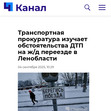
Эксперты отмечают
На железной дороге
Транспортная
существенный рост
в Ленобласти
прокуратура изучает
использования
автомобиль
обстоятельства ДТП
маткапитала при
столкнулся с
на ж/д переезде в
покупке
поездом
Ленобласти
недвижимости
04 сентября 2025, 09:59
04 сентября 2025, 10:29
04 сентября 2025, 10:23