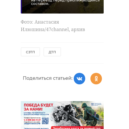
на переезд перед приближающимся
составом.
Поделиться статьей:
Фото: Анастасия
Илюшина/47channel, архив
РЕКОМЕНДУЕМ
сзтп
дтп
Два из трёх
Поделиться статьей:
Исследование
жителей
показало, что
Петербурга 
вклады помогают
Ленобласти
россиянам ...
готовы п ...
12 мая, 18:35
21 мая, 14:04