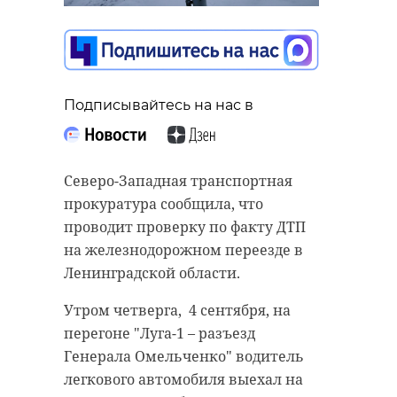
Подписывайтесь на нас в
Подписывайтесь на нас в
Подписывайтесь на нас в
В четверг, 4 сентября, в 08:16 на
Северо-Западная транспортная
На проходящем во Владивостоке X
перегоне «Луга-1 - разъезд
прокуратура сообщила, что
Восточном экономическом форуме
Генерала Омельченко» в
проводит проверку по факту ДТП
эксперты поделились данными о
Ленинградской области
на железнодорожном переезде в
динамике использования
столкнулись автомобиль и поезд.
Ленинградской области.
россиянами материнского
Водитель легковушки выехал на
Утром четверга, 4 сентября, на
капитала в сделках с
переезд перед приближающимся
перегоне "Луга-1 – разъезд
недвижимостью. В текущем году
составом.
Генерала Омельченко" водитель
наблюдается значительный рост.
Виновника ДТП не оставила
легкового автомобиля выехал на