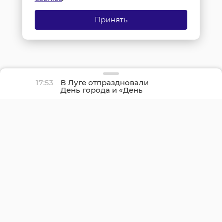
Принять
17:53
В Луге отпраздновали
День города и «День
детства»