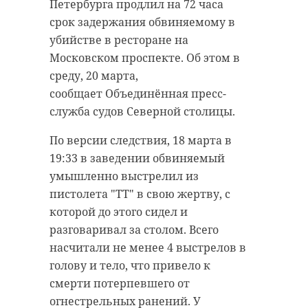
Петербурга продлил на 72 часа
помощи. Бойцам доставят не
Водитель легкового автомобиля
срок задержания обвиняемому в
только технику, но и письма
скончался. 45-летний мужчина за
убийстве в ресторане на
поддержки.
рулем фуры - госпитализирован в
Московском проспекте. Об этом в
тяжелом состоянии. На месте
Вместе с вещами первой
среду, 20 марта,
работают службы, в том числе
необходимости и продуктами на
сообщает Объединённая пресс-
сотрудники ГИБДД и
фронт доставят автомобиль
служба судов Северной столицы.
Леноблпожспаса, которые
повышенной проходимости УАЗ
вызволяли пострадавшего из
По версии следствия, 18 марта в
«Хантер». Бойцам также
покореженного салона. Об этом
19:33 в заведении обвиняемый
передадут два квадроцикла и две
ранее также писал 47channel.
умышленно выстрелил из
системы радиоэлектронной
пистолета "ТТ" в свою жертву, с
борьбы, предоставленные
которой до этого сидел и
Кировским заводом.
разговаривал за столом. Всего
Военнослужащие из Ленобласти
насчитали не менее 4 выстрелов в
также получат маскировочные
голову и тело, что привело к
Один человек
сети, дизельный генератор, около
смерти потерпевшего от
погиб в лобовом
тысячи подогревателей, газовые
огнестрельных ранений. У