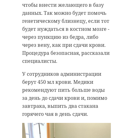
чтобы внести желающего в базу
Фото: ДТП и ЧП | Санкт-Петербург |
данных. Так можно будет помочь
Питер Онлайн | СПб, Дорожный
генетическому близнецу, если тот
инспектор, Андрей Голубенцев,
будет нуждаться в костном мозге -
Максим Максимов, Олег Хубян/
через пункцию из бедра, либо
Признавашки ДТП и ЧП Санкт-
через вену, как при сдачи крови.
Петербург
Процедура безопасная, рассказали
специалисты.
!видео
дтп
лобовое
У сотрудников администрации
киевское шоссе
берут 450 мл крови. Медики
рекомендуют пить больше воды
гатчинский район
за день до сдачи крови и, помимо
завтрака, выпить два стакана
горячего чая в день сдачи.
Поделиться статьей: