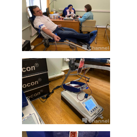
РЕКОМЕНДУЕМ
Видео: В
Гатчинском
В ДТП на
районе фура
Киевском ш
всмятку
«Grand Cher
раздавила ле ...
съехал в кюв