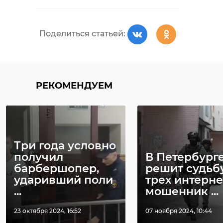
Поделиться статьей:
РЕКОМЕНДУЕМ
Фото: Андрей Голубенцев,
пользователь "ВКонтакте"
Три года условно
получил
В Петербурге
барбершопер,
решит судьб
ударивший поли
трех интерне
...
мошенник ...
23 октября 2024, 16:52
07 ноября 2024, 10:44