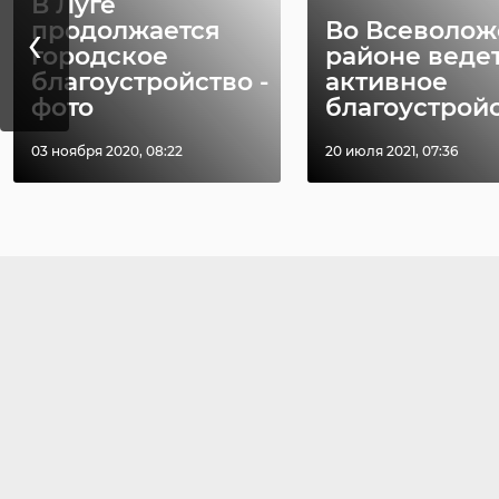
В Луге
‹
продолжается
Во Всеволо
городское
районе веде
благоустройство -
активное
фото
благоустройс 
03 ноября 2020, 08:22
20 июля 2021, 07:36