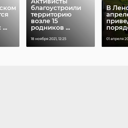
Активисты
жском
благоустроили
В Лен
тся
территорию
апрел
возле 15
приве
...
родников ...
порядо
18 ноября 2021, 12:25
01 апреля 20