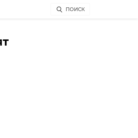
ПОИСК
ят
"