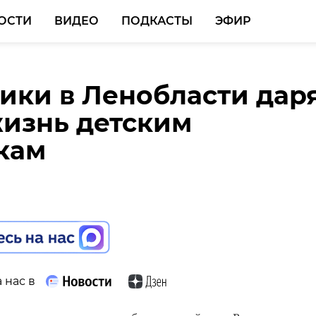
ОСТИ
ВИДЕО
ПОДКАСТЫ
ЭФИР
ики в Ленобласти дар
ласти стартовала
изнь детским
ая экспедиция
кам
ский фронт. Гайтолово
 нас в
 нас в