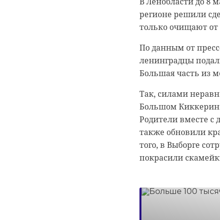
В Ленобласти до 8 м
Поисковики из семи
регионе решили сде
Ленобласти на поис
только очищают от 
Отряды принялись з
движение России".
По данным от пресс
ленинградцы подали
Поиски проходят в 
0:00
/ 0:00
Большая часть из 
ходе экспедиции п
Видео: Официальный 
Красной Армии, по
Так, силами неравн
данный момент уда
Большом Киккерино,
Родители вместе с 
Поисковые работы н
Знания,
также обновили кра
годы XX века. С то
того, в Выборге со
солдат и командиро
Мишусти
покрасили скамейк
Фото: "Поисковое д
помогае
26 апреля 2023, 13:56
поисковая экспе