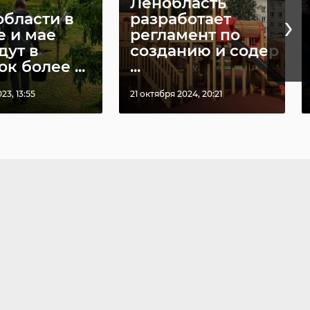
Ленобласть
›
области в
разработает
е и мае
регламент по
дут в
созданию и содер
к более ...
...
23, 13:55
21 октября 2024, 20:21