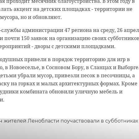
ая проходит месячник благоустройства. В этом году в
 регионов России и Республики Казахстан собрались 
лать акцент на детских площадках - территории не
ковой экспедиции "Волховский фронт. Гайтолово".
мусора, но и обновляют.
а работу с 20 апреля. Об этом сообщает "Поисковое
-службы администрации 47 региона на среду, 26 апрел
 почти 150 заявок на организацию своих субботников
окрестностях Синявинских высот Кировского района. 
мероприятий - дворы с детскими площадками.
оисковики отыщут незахороненные останки воинов
канал Правительства России в Telegram
гибших во время прорыва блокады Ленинграда. На
одушных привели в порядок территорию для игр в
лось найти останки 21 красноармейца.
 в Новоеселье, в Сосновом Бору, в Сланцах и Выборге
детьми убрали мусор, привезли песок в песочницы, а
а местах боев Волховского фронта стартовали еще в 9
 книги и опыт: Михаил
ску на горках и малых архитектурных формах. Кроме
й поры поисковики каждый год находят около тысячи
трудники комбината обновили уличную мебель и
в РККА.
н рассказал, что ему
и.
вижение России"
т в работе
диция
волховский фронт
поисковики