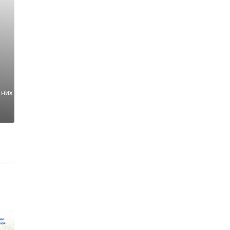
ву
 них
 в
ин.
во