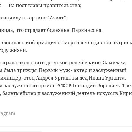
 — на пост главы правительства;
шкинчиху в картине "Азиат";
аявила, что страдает болезнью Паркинсона.
а появилась информация о смерти легендарной актрис
году жизни.
сыграла около пяти десятков ролей в кино. Замужем
са была трижды. Первый муж - актер и заслуженный
илиндер, отец Андрея Урганта и дед Ивана Урганта.
 и заслуженный артист РСФСР Геннадий Воропаев. Тре
а, балетмейстер и заслуженный деятель искусств Кир
stagram