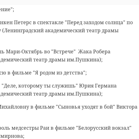
 свою первую большую роль в кино, в мелодраме Игоря
ение";
Инкен Петерс в спектакле "Перед заходом солнца" по
у (Ленинградский академический театр драмы
оль Мари-Октябрь во "Встрече" Жака Робера
адемический театр драмы им.Пушкина);
юсю в фильме "Я родом из детства";
 в "Деле, которому ты служишь" Юрия Германа
адемический театр драмы им.Пушкина);
 Михайловну в фильме "Сыновья уходят в бой" Виктора
т роль медсестры Раи в фильме "Белорусский вокзал"
Смирнова;