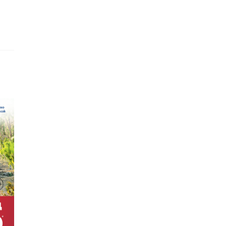
ью
ска
к
лу,
ет