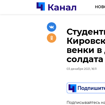
НОВ
Студент
Умерла 
Курорт 
Кировск
Биогра
районе 
венки в
актрис
гостини
солдата
03 декабря 2021, 15:53
03 декабря 2021, 15:51
03 декабря 2021, 16:11
Подписывайтесь на
Подписывайтесь на
Подписывайтесь на