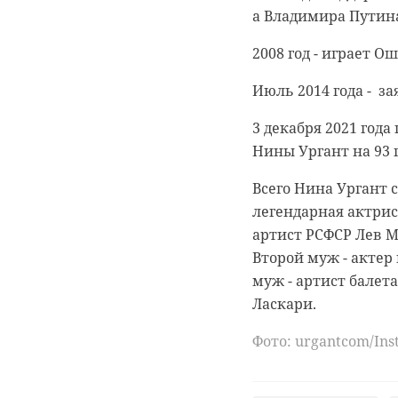
а Владимира Путина
2008 год - играет О
Июль 2014 года - з
3 декабря 2021 год
Нины Ургант на 93 
Всего Нина Ургант 
легендарная актри
артист РСФСР Лев М
Второй муж - актер
муж - артист балет
Ласкари.
Фото: urgantcom/In