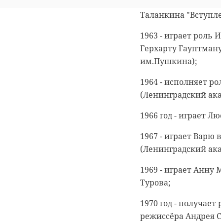
1962 год - сыграла
Таланкина "Вступл
1963 - играет роль 
Герхарту Гауптман
им.Пушкина);
1964 - исполняет р
(Ленинградский ак
1966 год - играет Л
1967 - играет Варю
(Ленинградский ак
1969 - играет Анну
Турова;
1970 год - получае
режиссёра Андрея 