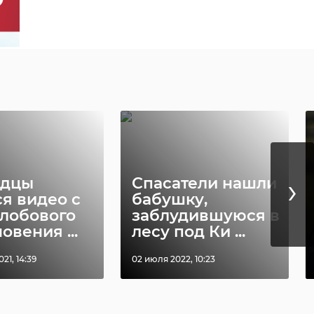
на
ва
сна"
›
идцы
Спасатели нашли
ая
ся видео с
бабушку,
 лобового
заблудившуюся в
961
овения ...
лесу под Ки ...
21, 14:39
02 июля 2022, 10:23