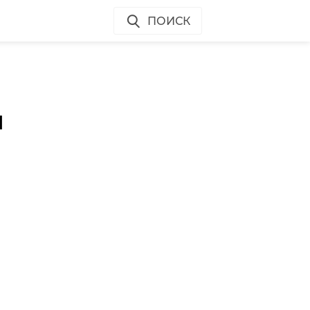
ПОИСК
и
ю