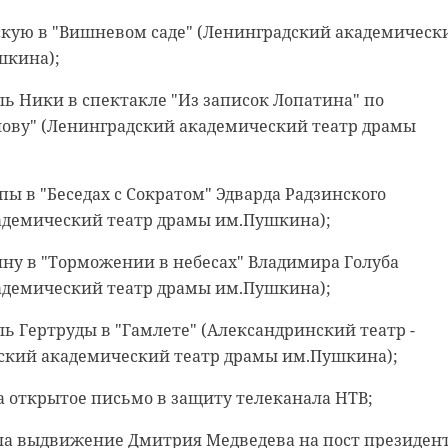
вскую в "Вишневом саде" (Ленинградский академическ
шкина);
оль Ники в спектакле "Из записок Лопатина" по
ову" (Ленинградский академический театр драмы
пы в "Беседах с Сократом" Эдварда Радзинского
адемический театр драмы им.Пушкина);
тину в "Торможении в небесах" Владимира Голуба
адемический театр драмы им.Пушкина);
оль Гертруды в "Гамлете" (Александринский театр -
кий академический театр драмы им.Пушкина);
ла открытое письмо в защиту телеканала НТВ;
ала выдвижение Дмитрия Медведева на пост президент