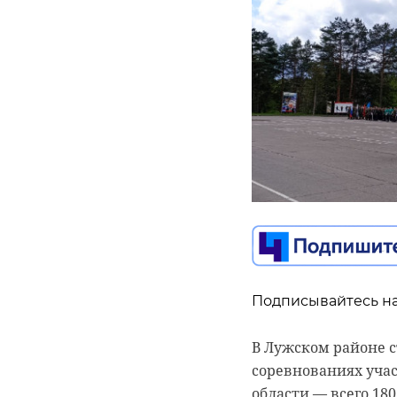
Подписывайтесь на
Зампредседателя п
просвещения Серге
Подписывайтесь на
Всероссийской олим
интеллектуального 
В Лужском районе с
всей страны. Олимп
соревнованиях уча
реализуемого по п
области — всего 180