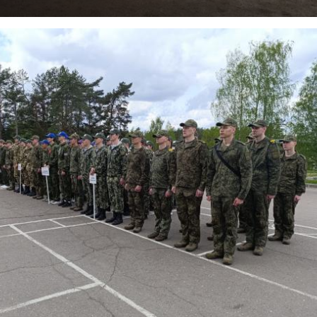
енко
сергей кравцов
ВсОШ
нацпроект