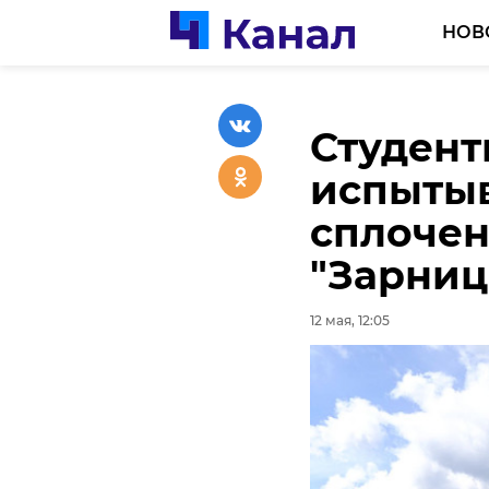
НОВ
Студент
Два шко
испытыв
в числе
сплочен
12 мая, 11:55
"Зарниц
12 мая, 12:05