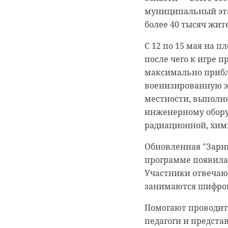
муниципальный этап
Дмитрий Чернышенк
более 40 тысяч жите
испытаний стали св
высокими результат
С 12 по 15 мая на 
родителей за поддер
после чего к игре 
каждым годом олим
максимально прибл
военизированную эс
Самой массовой дис
местности, выполн
олимпиаде приняли 
инженерному обору
Среди победителей
радиационной, хим
Ленинградской обла
Обновленная "Зарни
программе появилас
Участники отвечают
занимаются шифро
Помогают проводить
педагоги и предста