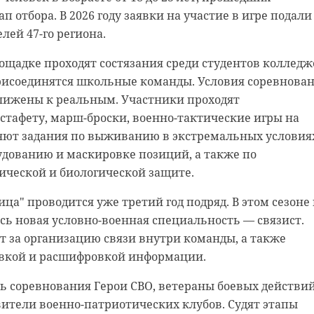
 отбора. В 2026 году заявки на участие в игре подали
о отметил, что победителями и призерами финаль
лей 47-го региона.
ыше 4 тысяч школьников. Он поздравил ребят с
ами, а также поблагодарил педагогов, наставников и
площадке проходят состязания среди студентов колледж
жку. Сергей Кравцов, в свою очередь, подчеркнул, что
присоединятся школьные команды. Условия соревнова
пиада охватывает все больше регионов страны.
ижены к реальным. Участники проходят
тафету, марш-броски, военно-тактические игры на
циплиной в этом году стала информатика — в
яют задания по выживанию в экстремальных условия
участие более 1200 школьников из 77 регионов Росси
дованию и маскировке позиций, а также по
 оказался Никита Антонов из Волосовской школы
ической и биологической защите.
сти. Об этом ранее также писал
47 канал
.
ца" проводится уже третий год подряд. В этом сезоне 
ь новая условно-военная специальность — связист.
 за организацию связи внутри команды, а также
вкой и расшифровкой информации.
 соревнования Герои СВО, ветераны боевых действий
вители военно-патриотических клубов. Судят этапы