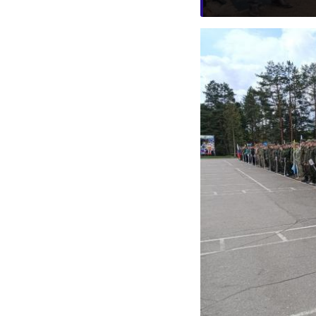
дмитрий черныш
молодежь и дети