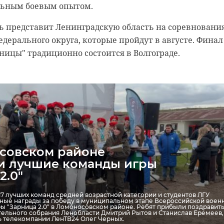
 из Ленобласти победил
льным боевым опытом.
ссийской олимпиаде по
ь представит Ленинградскую область на соревновани
тике
едерального округа, которые пройдут в августе. Финал
из Волосово одержал победу на финальном этапе Всероссийской
ницы" традиционно состоится в Волгограде.
матике. Никита Антонов, представлявший 47 регион, стал первым, к
а заключительном этапе этого престижного соревнования. Финальны
 Москве и собрали более 1,2 тысячи одаренных школьников со всей
 финала признаны 732 школьника, в том числе двое
го региона. Еще девять учащихся из Ленобласти стали
ады.
совском районе
ры смогут воспользоваться льготами при поступлени
и лучшие команды игры
е вузы, а также получить денежные поощрения и
2.0"
нты на время обучения. Для школьников Ленинградск
льно предусмотрены премии и стипендии губернатора
, 17 лучших команд средней возрастной категории и студентов ЛГУ
ные награды за победу в муниципальном этапе Всероссийской воен
ы "Зарница 2.0" в Ломоносовском районе. Ребят прибыли поздравит
ru/obr_47/AZ4bXGbqDMQ
тельного собрания Ленобласти Дмитрий Рытов и Станислав Еремеев,
ь телекомпании ЛенТВ24 Олег Черных.