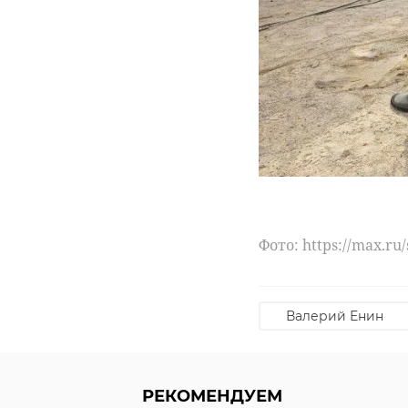
Петербуржец
Петербурже
‹
лишится свободы
отправится в
из-за
колонию за
выращивания
испорченны
наркот ...
фона ...
01 сентября 2022, 14:47
24 января 2023, 16:45
Фото: https://max.r
Валерий Енин
РЕКОМЕНДУЕМ