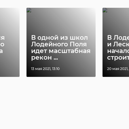
ся
В одной из школ
В Лод
во
Лодейного Поля
и Лес
а
идет масштабная
начал
рекон ...
строит
13 мая 2021, 13:10
20 мая 2021,