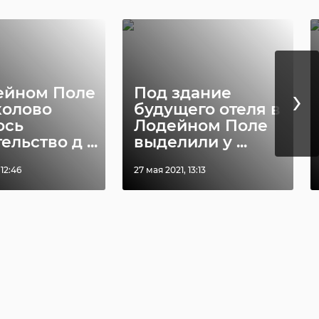
›
ейном Поле
Под здание
колово
будущего отеля в
ось
Лодейном Поле
ельство д ...
выделили у ...
 12:46
27 мая 2021, 13:13