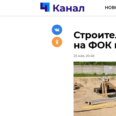
НОВ
Строите
Прокура
Спасате
на ФОК 
проверк
неделю 
с катер
происш
25 мая, 20:46
25 мая, 20:23
25 мая, 19:54