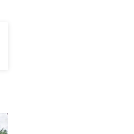
а".
ель
ой
ы и
мки