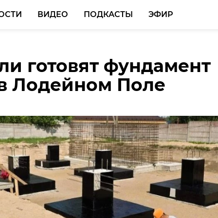
ОСТИ
ВИДЕО
ПОДКАСТЫ
ЭФИР
ли готовят фундамент
тура проводит
ли Ленобласти за
в Лодейном Поле
у после происшестви
отреагировали на 13
ом в Петербурге
ествий