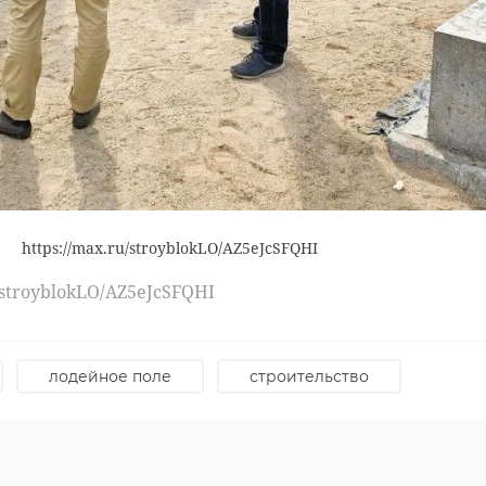
ц
В Петербурге
В Пет
иностранец
спящ
е
похитил более
обруш
400 гаджетов ч ...
потол
08 февраля 2023, 16:23
25 сентября 
https://max.ru/stroyblokLO/AZ5eJcSFQHI
u/stroyblokLO/AZ5eJcSFQHI
лодейное поле
строительство