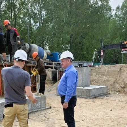
Аварийно-спасательной службы отреагировали на три
х по поводу поисково-спасательных работ в лесах.
е уточняются.
/wall-198790250_7324
спасатели