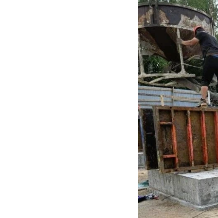
Также сотрудники 
вызова, поступивши
Детали операций н
Фото: https://vk.com
происшествия
РЕКОМЕНДУЕМ