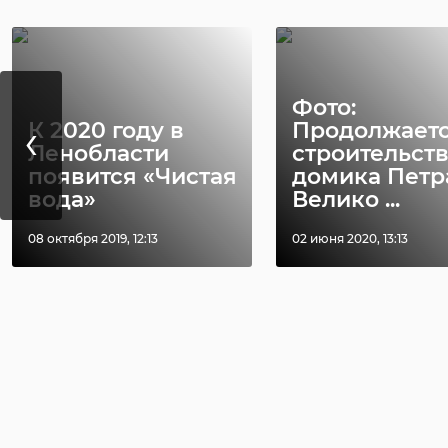
Фото:
‹
К 2020 году в
Продолжает
Ленобласти
строительст
появится «Чистая
домика Петр
вода»
Велико ...
08 октября 2019, 12:13
02 июня 2020, 13:13