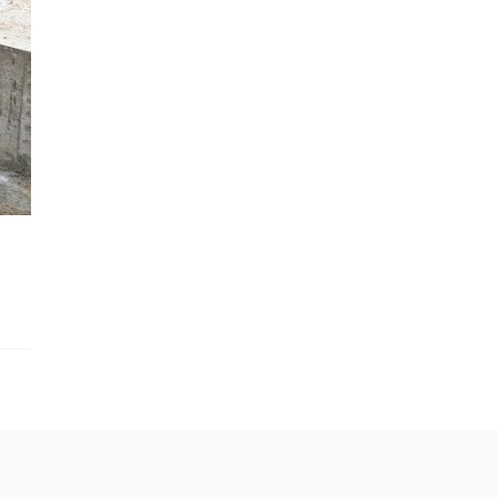
›
ербурге на
В Петербурге из-
ую женщину
за обвала
ился
траншеи погибло
ок
трое рабочих
2023, 20:11
27 октября 2023, 16:35