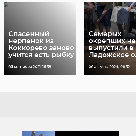
Спасенный
Семерых
нерпенок из
окрепших не
Коккорево заново
выпустили в
учится есть рыбку
Ладожское о
05 сентября 2021, 16:38
06 августа 2024, 06:32