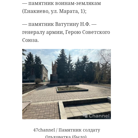
— памятник воинам-землякам
(Енакиево, ул. Марата, 1);
— памятник Ватутину Н.Ф. —
генералу армии, Герою Советского
Союза.
47channel / Памятник солдату
Ольховатка (было).