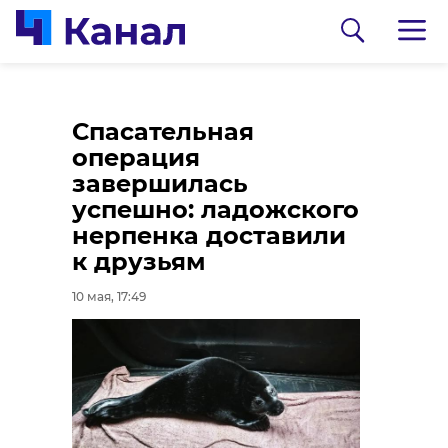
Топор, травмат и
Погода в Ленобласти
Спасательная
БМВ: в бухте
11 мая: облачно,
операция
Большая Пихтовая в
местами дождь
завершилась
результате
успешно: ладожского
10 мая, 14:13
конфликта
нерпенка доставили
пострадала машина
к друзьям
10 мая, 15:12
10 мая, 17:49