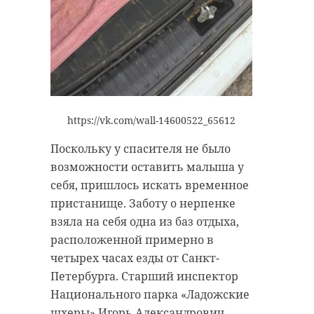
В Ленобласт
Конфликт в
признали
трамвае перерос
благоприят
в драку на
для прожива
остановке в Пе ...
...
https://vk.com/wall-14600522_65612
03 марта 2025, 11:56
03 апреля 2025, 21:10
Поскольку у спасителя не было
возможности оставить малыша у
себя, пришлось искать временное
пристанище. Заботу о нерпенке
взяла на себя одна из баз отдыха,
расположенной примерно в
четырех часах езды от Санкт-
Петербурга. Старший инспектор
Национального парка «Ладожские
шхеры» Игорь Александрович