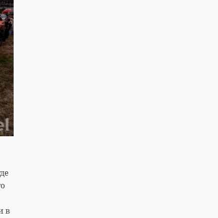
где
го
и в