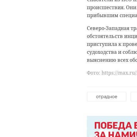
финансовой поддер
происшествия. Они
прибывшим специа
Подсудимый вину не
Подписывайтесь на
гуманитарные цели
Северо-Западная т
что на предварите
В Петербурге и Ле
обстоятельств инци
воспринял начало 
День Победы. Люди 
приступила к прове
средства на нужды 
видеозаписями. На
судоходства и собл
в мессенджерах.
событий.
выяснению всех обс
Суд приговорил обв
Фото: https://max.ru
режима с ограничен
вступил.
Фото: https://max.r
отрадное
госизмена
приозерский рай