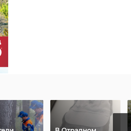
тели
В Отрадном