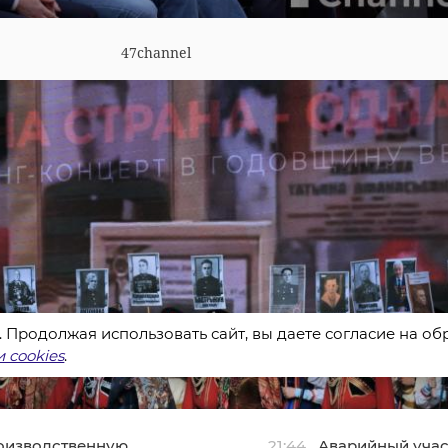
47channel
s. Продолжая использовать сайт, вы даете согласие на о
 cookies
.
оизводственную
21:44
Аварийный учас