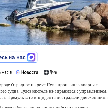
беды прошел, но
: в Сети вспоминают, к
 нас в
 нас в
о
городе Отрадное на реке Неве произошла авария с
астной суд вынес приговор 29-летнему жителю
го судна. Судоводитель не справился с управлением,
а, признанному виновным в госизмене. Согласно
ерег. В результате инцидента пострадали две женщины
феврале 2022 года он перевел 150 долларов (12,5 тыс.
раинской благотворительной организации, созданной 
Шлиссельбурга оперативно
прибыли
на место