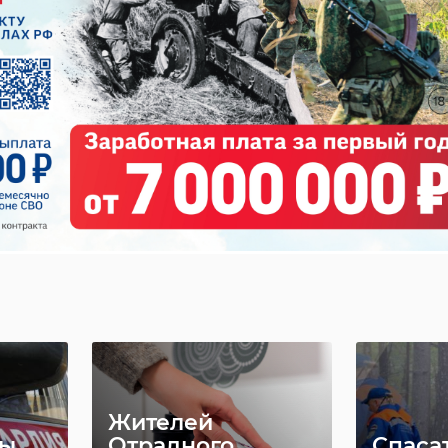
47channel
Жителей
цы
Отрадного
Спаса