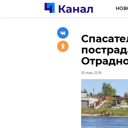
НОВ
Спасате
Жителя 
пострад
осудили
Отрадн
за госи
10 мая, 12:19
10 мая, 11:50