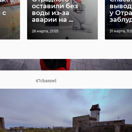
оставили без
вывод
 с
воды из-за
у Отр
аварии на ...
заблуд
В Приозерском
В При
26 марта, 21:05
31 марта, 11:
и суд
районе
район
завершается
пацие
кими
ремонт трассы от
нарко
.
То ...
отоб ...
14 июля, 12:50
15 июля, 16:
47channel