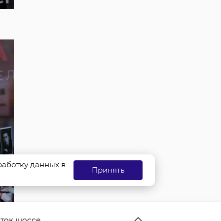
бработку данных в
Принять
ток шоссе