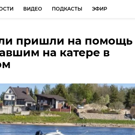
ОСТИ
ВИДЕО
ПОДКАСТЫ
ЭФИР
ли пришли на помощь
Приозерского района
авшим на катере в
 на 12 лет заключения
ом
змену