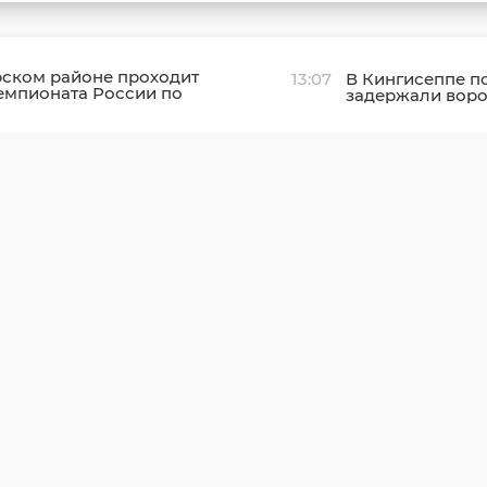
рском районе проходит
13:07
В Кингисеппе п
чемпионата России по
задержали вор
м гонкам