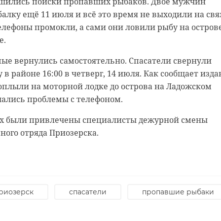
ршились поиски пропавших рыбаков. Двое мужчин
знакомый юноша.
алку ещё 11 июля и всё это время не выходили на свя
телефоны промокли, а сами они ловили рыбу на остров
ик 47channel в правоохранительных органах,
е.
ошло 14 июля около 10:00. Подросток изнасиловал
 в 6-м микрорайоне, где проживал вместе с родителя
ые вернулись самостоятельно. Спасатели свернули
 в районе 16:00 в четверг, 14 июля. Как сообщает изд
а, пострадавшая незамедлительно рассказала родите
оплыли на моторной лодке до острова на Ладожском
от же день около 17:30 сотрудники полиции задержали
ачались проблемы с телефоном.
 Известно, что юноша учится в девятом классе школы-
ей с ограниченными возможностями здоровья.
х были привлечены специалисты дежурной смены
е была знакома с насильником.
 Сестрорецка изобрел
ного отряда Приозерска.
возбуждении уголовного дела. С места происшествия
ные глазные
, нижнее белье, отпечатки пальцев и мобильный
ики
 в сопровождении родителей отпустили домой до
тоятельств случившегося.
риозерск
спасатели
пропавшие рыбаки