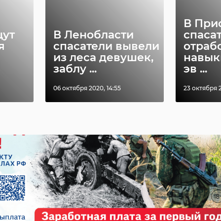
В При
щут
В Ленобласти
спаса
я
спасатели вывели
отраб
из леса девушек,
навык
импортозамещение
врачи
заблу ...
эв ...
06 октября 2020, 14:55
23 октября 2