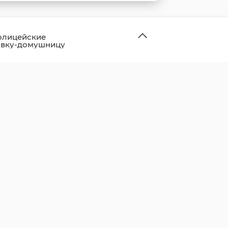
олицейские
овку-домушницу