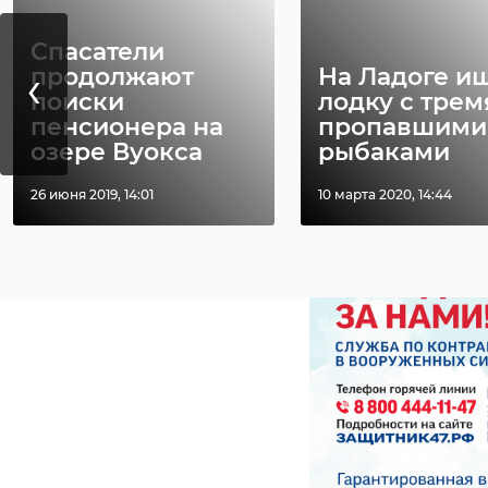
Спасатели
‹
продолжают
На Ладоге и
поиски
лодку с трем
пенсионера на
пропавшими
сестрорецк
озере Вуокса
рыбаками
медицина
26 июня 2019, 14:01
10 марта 2020, 14:44