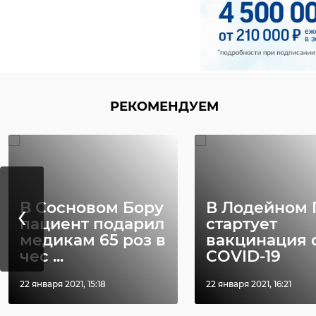
РЕКОМЕНДУЕМ
‹
В Сосновом Бору
В Лодейном 
пациент подарил
стартует
медикам 65 роз в
вакцинация 
чес ...
COVID-19
22 января 2021, 15:18
22 января 2021, 16:21