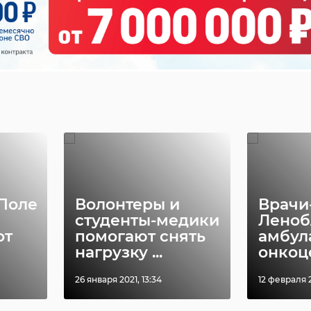
Поле
Волонтеры и
Врачи
студенты-медики
Леноб
от
помогают снять
амбул
нагрузку ...
онкоце
26 января 2021, 13:34
12 февраля 2