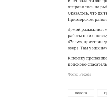
В Ленобласти заве
дочь изнасиловал 
отправились на рыб
Оказалось, что их 
Как сообщил источн
Приозерском район
преступление произ
девушку в квартире
Домой разыскиваем
0:00
/ 0:00
работы по их поиску
Добравшись до дом
47channel
47news, приятели д
о случившемся. В т
озере. Там у них н
летнего подростка.
интерната для дет
К поиску пропавши
Пострадавшая ране
Врач из
поисково-спасатель
Решается вопрос о 
уникаль
Фото: Pexels
изъято постельное
хрустал
телефон. Подростка
выяснения всех обс
ладога
п
15 июля 2022, 13:54