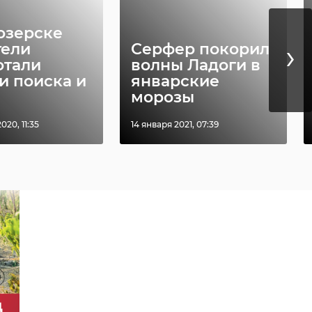
озерске
›
тели
Серфер покорил
отали
волны Ладоги в
и поиска и
январские
морозы
020, 11:35
14 января 2021, 07:39