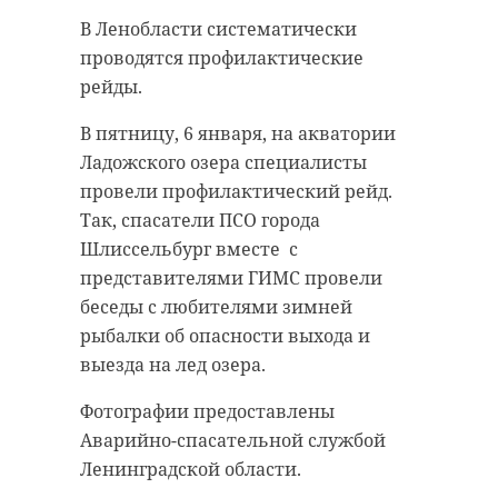
запечатлел яркие огни Мурино
В Ленобласти систематически
(Всеволожский район
проводятся профилактические
Ленинградской области) с высоты
рейды.
27 этажа.
В пятницу, 6 января, на акватории
Снимок сделан 4 января 2023 года,
Ладожского озера специалисты
отметил автор в своем Telegram-
провели профилактический рейд.
канале.
Так, спасатели ПСО города
Шлиссельбург вместе с
На фото - молчаливый строй
представителями ГИМС провели
многоэтажных жилых домов,
беседы с любителями зимней
нависающих над остальными
рыбалки об опасности выхода и
зданиями. Дороги и улицы
выезда на лед озера.
освещают яркие они фонарей,
вывесок и фар проезжающих
Фотографии предоставлены
машин. Из-за большой высоты
Аварийно-спасательной службой
кажется, что в городе - только
Ленинградской области.
дома, снег и ночной мороз, людей