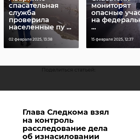
спасательная
мониторят
Фото: AL
служба
опасные уча
проверила
на федераль
Photos/t.me/alexeylem_photo
населенные пу ...
...
02 февраля 2025, 13:38
15 февраля 2025, 12:37
мурино
Поделиться статьей:
Глава Следкома взял
на контроль
расследование дела
об изнасиловании