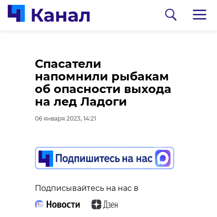
Фотограф показал
Спасатели
Мурино с высоты
напомнили рыбакам
птичьего полета
об опасности выхода
на лед Ладоги
06 января 2023, 12:06
06 января 2023, 14:21
Подписывайтесь на нас в
Подписывайтесь на нас в
Взгляд с 27 этажа. Фотограф