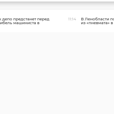
 депо предстанет перед
11:14
В Ленобласти п
гибель машиниста в
из «пневмата» в
ти
канализационн
станции