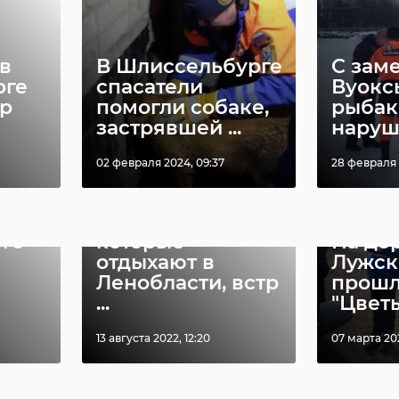
н
госавтоинспекция
8 марта
в
В Шлиссельбурге
С зам
рге
спасатели
Вуокс
р
помогли собаке,
рыбак
застрявшей ...
наруш
02 февраля 2024, 09:37
28 февраля 
оры
С детьми из ДНР,
го
которые
На до
отдыхают в
Лужск
Ленобласти, встр
прошл
...
"Цветы 
13 августа 2022, 12:20
07 марта 20