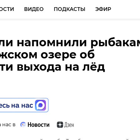
ОСТИ
ВИДЕО
ПОДКАСТЫ
ЭФИР
ли напомнили рыбака
инспекция поздравила
ки рассказали о самы
жском озере об
водителей в Гатчине 
ных и неожиданных
ти выхода на лёд
м 8 Марта
х на 8 марта
 нас в
 нас в
 нас в