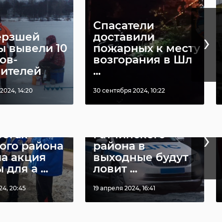
Спасатели
›
ерзшей
доставили
ы вывели 10
пожарных к месту
ов-
возгорания в Шл
ителей
...
2024, 14:20
30 сентября 2024, 10:22
На дорогах
›
рогах
Гатчинского
ого района
района в
а акция
выходные будут
для а ...
ловит ...
24, 20:45
19 апреля 2024, 16:41