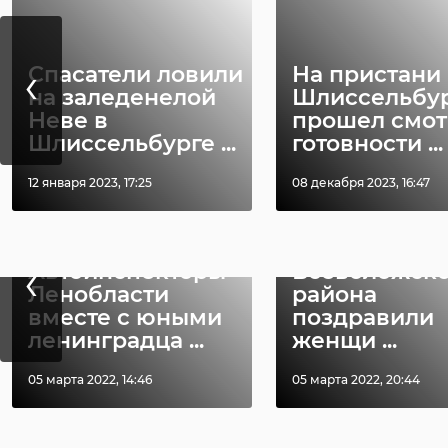
гатчинский райо
‹
Спасатели ловили
На пристани 
на заледенелой
Шлиссельбу
Неве в
прошел смот
РЕКОМЕНДУЕМ
Шлиссельбурге ...
готовности ...
12 января 2023, 17:25
08 декабря 2023, 16:47
Автоинспект
‹
Автоинспекторы
Всеволожско
Ленобласти
района
вместе с юными
поздравили
ленинградца ...
женщи ...
05 марта 2022, 14:46
05 марта 2022, 20:44