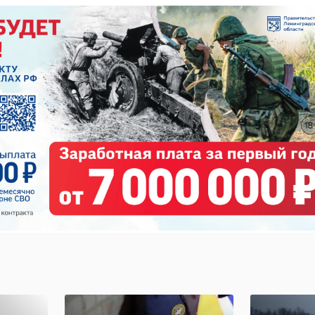
года назад.
pexels.com
женский день
подарки
ц Роспотребнадзора
яли с грядущим 8 марта
ми и цветами
 женщины едва успевали проходить через турникет, как тут же
и, увидев исполнителей и протянутые цветы.
атчинскому району ЛО