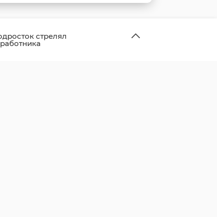
одросток стрелял
 работника
ой насосной