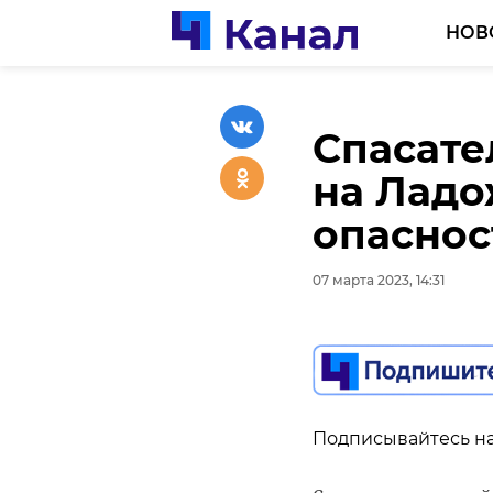
НОВ
Спасате
Госавто
Россиян
на Ладо
женщин-
необыч
опаснос
грядущи
подарка
07 марта 2023, 14:31
07 марта 2023, 14:20
07 марта 2023, 14:18
Подписывайтесь на
Подписывайтесь на
Подписывайтесь на